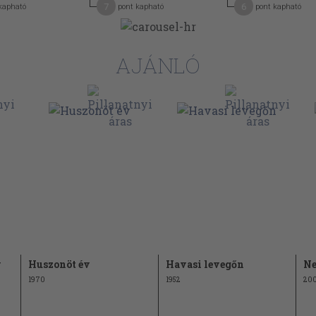
7
6
kapható
pont kapható
pont kapható
AJÁNLÓ
y
Huszonöt év
Havasi levegőn
Ne
1970
1952
20