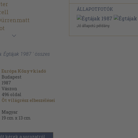
ter
ÁLLAPOTFOTÓK
rell
Dürrenmatt
Jó állapotú példány.
ot
a: Égtájak 1987 ' összes
Európa Könyvkiadó
Budapest
1987
Vászon
496
oldal
Öt világrész elbeszélései
Magyar
19 cm x 13 cm
őt kérek a sorozatról