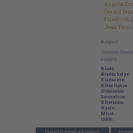
Angela Car
Gerald Dur
Friedrich 
Jean Ferni
Budapest
'Svetislav Basar
példány
Kiadó:
Kiadás helye:
Kiadás éve:
Kötés típusa:
Oldalszám:
Sorozatcím:
Kötetszám:
Nyelv:
Méret:
ISBN:
Értesítőt kérek a kiadóról
Értesít