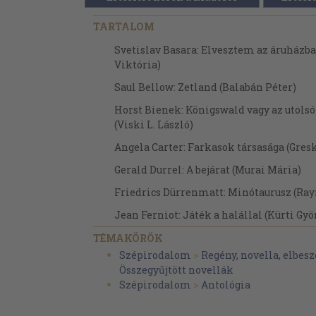
TARTALOM
Svetislav Basara: Elvesztem az áruházba
Viktória)
Saul Bellow: Zetland (Balabán Péter)
Horst Bienek: Königswald vagy az utolsó
(Viski L. László)
Angela Carter: Farkasok társasága (Gres
Gerald Durrel: A bejárat (Murai Mária)
Friedrics Dürrenmatt: Minótaurusz (Ra
Jean Ferniot: Játék a halállal (Kürti Gyö
Fazil Iszkander: Csík tudta, hogy van a k
TÉMAKÖRÖK
(Árvay János)
Szépirodalom
>
Regény, novella, elbesz
Összegyűjtött novellák
Gert Jonke: Bécs rendszere (Márton Lász
Szépirodalom
>
Antológia
Stephen King: A Szoros (Borus Judit)