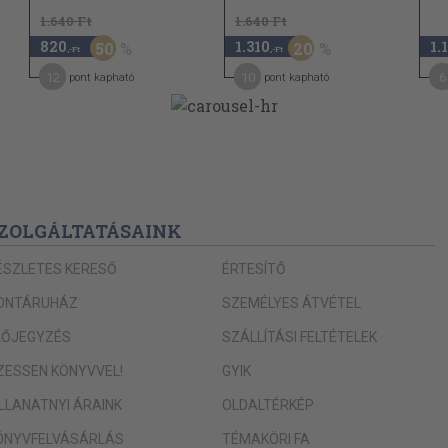
1.640 Ft
1.640 Ft
820
1.310
1.
50
20
,-Ft
,-Ft
12
10
6
pont kapható
pont kapható
ZOLGÁLTATÁSAINK
ÉSZLETES KERESŐ
ÉRTESÍTŐ
ONTÁRUHÁZ
SZEMÉLYES ÁTVÉTEL
LŐJEGYZÉS
SZÁLLÍTÁSI FELTÉTELEK
IZESSEN KÖNYVVEL!
GYIK
ILLANATNYI ÁRAINK
OLDALTÉRKÉP
ÖNYVFELVÁSÁRLÁS
TÉMAKÖRI FA