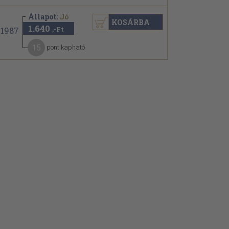
Állapot:
Jó
KOSÁRBA
1.640
,-Ft
15
pont kapható