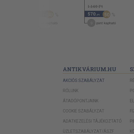
1.480 Ft
1.140 Ft
1.030
570
30
50
,-Ft
,-Ft
9
9
pont kapható
pont kapható
ANTIKVÁRIUM.HU
S
AKCIÓS SZABÁLYZAT
R
RÓLUNK
P
ÁTADÓPONTJAINK
E
COOKIE SZABÁLYZAT
F
ADATKEZELÉSI TÁJÉKOZTATÓ
P
ÜZLETSZABÁLYZAT/ÁSZF
K