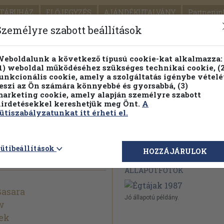
TÁRUHÁZ
ELŐJEGYZÉS
AJÁNDÉKUTALVÁNY
Partnerün
SZÁLLÍTÁS
SEGÍTSÉG
Személyre szabott beállítások
1.
Részletes kereső
Témaköri fa
eboldalunk a következő típusú cookie-kat alkalmazza:
1) weboldal működéséhez szükséges technikai cookie, (2
KIADV
unkcionális cookie, amely a szolgáltatás igénybe vételé
LEGNA
eszi az Ön számára könnyebbé és gyorsabbá, (3)
arketing cookie, amely alapján személyre szabott
PILLANATNYI ÁRAINK
FENNTARTHATÓ OLVASMÁN
irdetésekkel kereshetjük meg Önt.
A
ütiszabályzatunkat itt érheti el.
ütibeállítások
Megvásárolható 
HOZZÁJÁRULOK
ÁLLAPOTFOTÓK
Basara
Jó állapotú példány.
w
ek