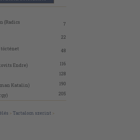
n (Radics
7
22
 történet
48
116
kovits Endre)
128
190
yman Katalin)
205
rgy)
utya elásva
215
élés
>
Tartalom szerint
>
248
ló)
301