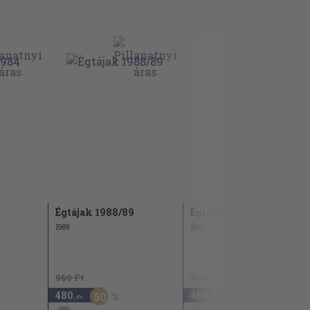
Égtájak 1988/89
Égtájak 1980
1989
1980
960 Ft
960 Ft
480
480
50
50
,-Ft
,-Ft