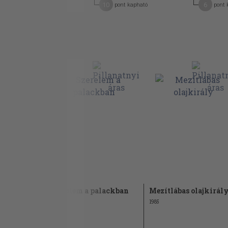
7
10
6
pont kapható
pont kapható
pont 
ár úr
Szerelem a palackban
Mezítlábas olajkirál
1976
1985