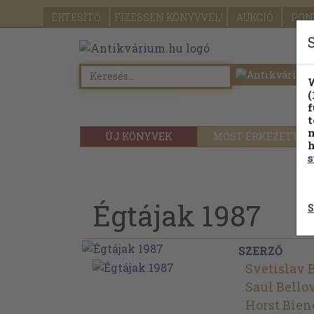
ÉRTESÍTŐ
FIZESSEN
KÖNYVVEL!
AUKCIÓ
PON
W
(
f
t
m
ÚJ KÖNYVEK
MOST ÉRKEZETT
h
s
Égtájak 1987
S
SZERZŐ
Svetislav 
Saul Bello
Horst Bien