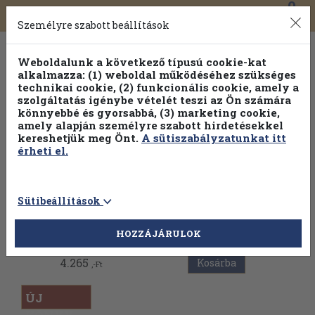
0
Toggle
Főmenü
Könyveink
navigation
Személyre szabott beállítások
Weboldalunk a következő típusú cookie-kat
alkalmazza: (1) weboldal működéséhez szükséges
technikai cookie, (2) funkcionális cookie, amely a
szolgáltatás igénybe vételét teszi az Ön számára
könnyebbé és gyorsabbá, (3) marketing cookie,
amely alapján személyre szabott hirdetésekkel
kereshetjük meg Önt.
A sütiszabályzatunkat itt
érheti el.
Sütibeállítások
Vissza az előző oldalra
HOZZÁJÁRULOK
4.265
Kosárba
,-Ft
ÚJ