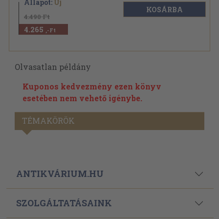
Állapot:
Új
KOSÁRBA
4.490 Ft
4.265
,-Ft
Olvasatlan példány
Kuponos kedvezmény ezen könyv
esetében nem vehető igénybe.
TÉMAKÖRÖK
ANTIKVÁRIUM.HU
SZOLGÁLTATÁSAINK