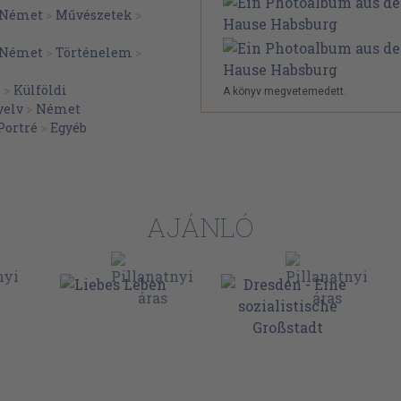
Német
>
Művészetek
>
Német
>
Történelem
>
k
>
Külföldi
A könyv megvetemedett.
yelv
>
Német
Portré
>
Egyéb
AJÁNLÓ