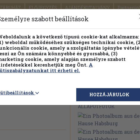
TÁRUHÁZ
ELŐJEGYZÉS
AJÁNDÉKUTALVÁNY
Partnerün
SZÁLLÍTÁS
SEGÍTSÉG
Személyre szabott beállítások
1.
Részletes kereső
Témaköri fa
eboldalunk a következő típusú cookie-kat alkalmazza:
1) weboldal működéséhez szükséges technikai cookie, (2
KIADV
unkcionális cookie, amely a szolgáltatás igénybe vételé
LEGNA
eszi az Ön számára könnyebbé és gyorsabbá, (3)
arketing cookie, amely alapján személyre szabott
PILLANATNYI ÁRAINK
FENNTARTHATÓ OLVASMÁN
irdetésekkel kereshetjük meg Önt.
A
ütiszabályzatunkat itt érheti el.
 aus dem
ütibeállítások
Megvásárolható 
HOZZÁJÁRULOK
ÁLLAPOTFOTÓK