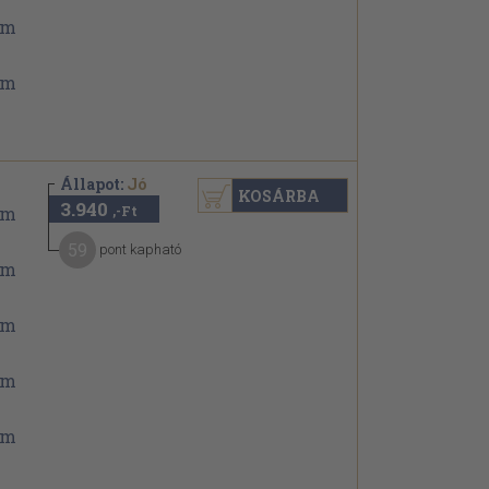
Állapot:
Jó
KOSÁRBA
3.940
,-Ft
59
pont kapható