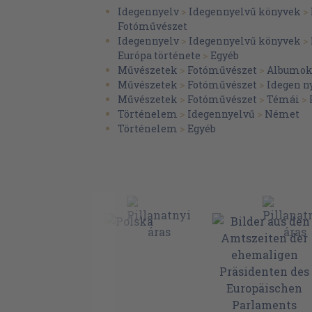
Idegennyelv
>
Idegennyelvű könyvek
>
Fotóművészet
Idegennyelv
>
Idegennyelvű könyvek
>
Európa története
>
Egyéb
Művészetek
>
Fotóművészet
>
Albumo
Művészetek
>
Fotóművészet
>
Idegen n
Művészetek
>
Fotóművészet
>
Témái
>
Történelem
>
Idegennyelvű
>
Német
Történelem
>
Egyéb