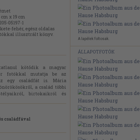
émet
 cm x 19 cm
205-05197-1
kete-fehér, egész oldalas
tókkal illusztrált könyv.
A lapélek foltosak.
ÁLLAPOTFOTÓK
atatlanul kötődik a magyar
ér fotókkal mutatja be az
az egy családfát is. Mária
trónörökösökről, a család többi
télyaikról, birtokaikról és
és családfával