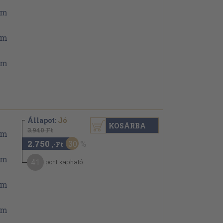
Állapot:
Jó
KOSÁRBA
3.940 Ft
2.750
30
,-Ft
41
pont kapható