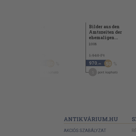
afie
Polska
Bilder aus den
Amtszeiten der
1990
ehemaligen...
2008
3.480 Ft
1.940 Ft
1.740
970
50
50
,-Ft
,-Ft
9
5
pont kapható
pont kapható
ANTIKVÁRIUM.HU
S
AKCIÓS SZABÁLYZAT
R