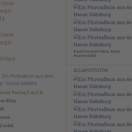
ilmos
rgit
ly
ilmos
rgit
A borító enyhén foltos, kissé
elszíneződött.
ttössy
ÁLLAPOTFOTÓK
os: Ein Photoalbum aus dem
 ' összes példány
hlau Verlag G.m.b.H.
cs-Köln
89
ászon
2
oldal