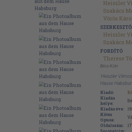
Heiszler V
Szakács Ma
Vörös Káro
SZERKESZTŐ
Heiszler V
Szakács Ma
FORDÍTÓ
Therese Tö
Bécs-Köln
'Heiszler Vilm
Hause Habsburg
Kiadó:
Bö
Kiadás
Bé
helye:
Kiadás éve:
19
Kötés
V
típusa:
Oldalszám:
17
Sorozatcím: