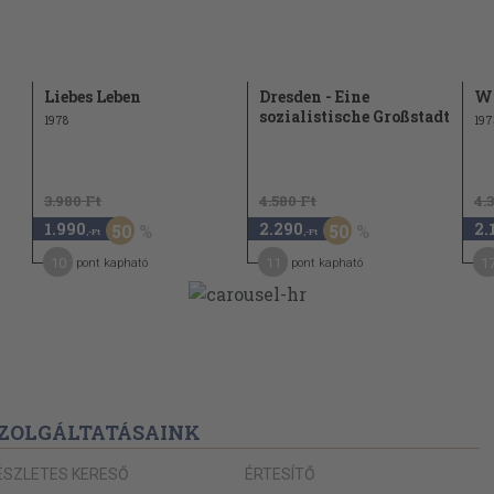
Liebes Leben
Dresden - Eine
W
sozialistische Großstadt
1978
197
3.980 Ft
4.580 Ft
4.
1.990
2.290
2.
50
50
,-Ft
,-Ft
10
11
1
pont kapható
pont kapható
ZOLGÁLTATÁSAINK
ÉSZLETES KERESŐ
ÉRTESÍTŐ