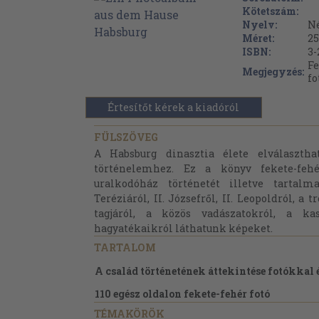
Kötetszám:
Nyelv:
N
Méret:
25
ISBN:
3-
Fe
Megjegyzés:
fo
Értesítőt kérek a kiadóról
FÜLSZÖVEG
A Habsburg dinasztia élete elválaszth
történelemhez. Ez a könyv fekete-feh
uralkodóház történetét illetve tartalm
Teréziáról, II. Józsefről, II. Leopoldról, a 
tagjáról, a közös vadászatokról, a kas
hagyatékaikról láthatunk képeket.
TARTALOM
A család történetének áttekintése fotókkal 
110 egész oldalon fekete-fehér fotó
TÉMAKÖRÖK