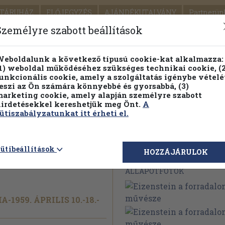
TÁRUHÁZ
ELŐJEGYZÉS
AJÁNDÉKUTALVÁNY
Partnerün
SZÁLLÍTÁS
SEGÍTSÉG
Személyre szabott beállítások
1.
Részletes kereső
Témaköri fa
eboldalunk a következő típusú cookie-kat alkalmazza:
1) weboldal működéséhez szükséges technikai cookie, (2
KIADV
unkcionális cookie, amely a szolgáltatás igénybe vételé
LEGNA
eszi az Ön számára könnyebbé és gyorsabbá, (3)
arketing cookie, amely alapján személyre szabott
PILLANATNYI ÁRAINK
FENNTARTHATÓ OLVASMÁN
irdetésekkel kereshetjük meg Önt.
A
ütiszabályzatunkat itt érheti el.
radalom
ütibeállítások
Megvásárolható 
HOZZÁJÁRULOK
ÁLLAPOTFOTÓK
1959. ÁPRILIS 10.-18.-