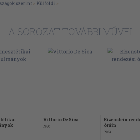
szágok szerint
>
Külföldi
>
A SOROZAT TOVÁBBI MŰVEI
tétikai
Vittorio De Sica
Eizenstein rend
ányok
óráin
1960
1963