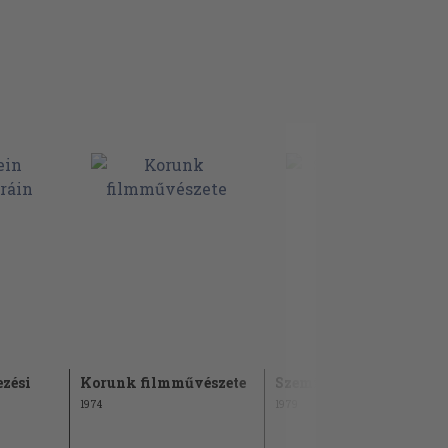
ezési
Korunk filmművészete
Szemiotika és esztétika
1974
1979