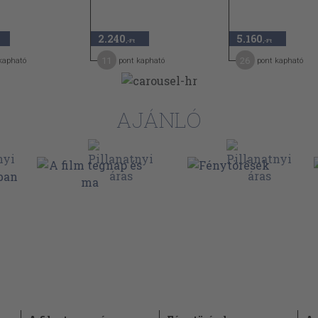
2.240
5.160
,-Ft
,-Ft
11
26
kapható
pont kapható
pont kapható
AJÁNLÓ