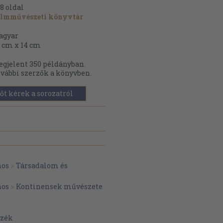
8
oldal
ilmművészeti könyvtár
agyar
 cm x 14 cm
gjelent 350 példányban.
vábbi szerzők a könyvben.
őt kérek a sorozatról
nos
>
Társadalom és
nos
>
Kontinensek művészete
szék