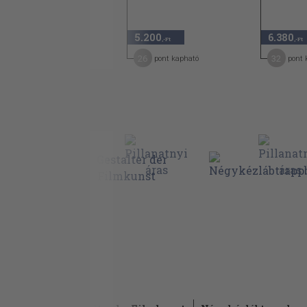
2.240
5.200
6.380
,-Ft
,-Ft
,-Ft
11
26
32
pont kapható
pont kapható
pont 