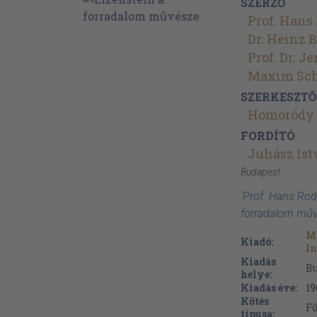
SZERZŐ
Prof. Hans
Dr. Heinz 
Prof. Dr. J
Maxim Sch
SZERKESZTŐ
Homoródy 
FORDÍTÓ
Juhász Ist
Budapest
'Prof. Hans Rod
forradalom műv
M
Kiadó:
In
Kiadás
B
helye:
Kiadás éve:
19
Kötés
Fű
típusa: