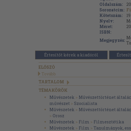
Oldalszám:
20
Sorozatcím:
F
Kötetszám:
19
Nyelv:
M
Méret:
20
ISBN:
Me
Megjegyzés:
To
Értesítőt kérek a kiadóról
Értesít
ELŐSZÓ
Tovább
TARTALOM
TÉMAKÖRÖK
Művészetek
>
Művészettörténet általá
művészet
>
Szocialista
Művészetek
>
Művészettörténet általá
>
Orosz
Művészetek
>
Film
>
Filmesztétika
Művészetek
>
Film
>
Tanulmányok, es