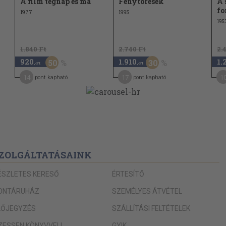
A film tegnap és ma
Fénytörések
A 
fo
1977
1995
195
1.840 Ft
2.740 Ft
2.
920
1.910
1.
50
30
,-Ft
,-Ft
14
17
1
pont kapható
pont kapható
ZOLGÁLTATÁSAINK
ÉSZLETES KERESŐ
ÉRTESÍTŐ
ONTÁRUHÁZ
SZEMÉLYES ÁTVÉTEL
LŐJEGYZÉS
SZÁLLÍTÁSI FELTÉTELEK
IZESSEN KÖNYVVEL!
GYIK