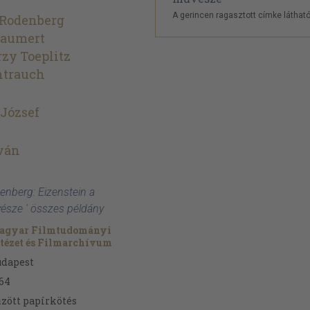
A gerincen ragasztott címke látható
 Rodenberg
Baumert
erzy Toeplitz
trauch
József
ván
enberg: Eizenstein a
észe ' összes példány
agyar Filmtudományi
tézet és Filmarchívum
udapest
64
zött papírkötés