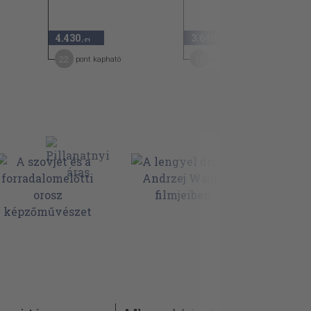
4.430
3.640
,-Ft
,-Ft
22
18
pont kapható
pont kapható