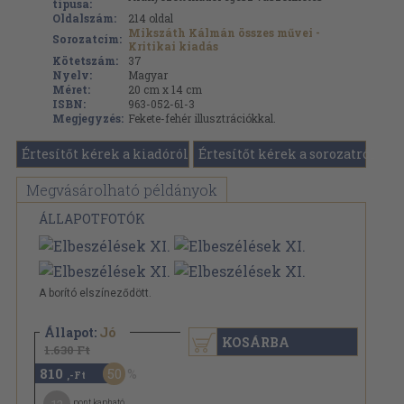
típusa:
Oldalszám:
214
oldal
Mikszáth Kálmán összes művei -
Sorozatcím:
Kritikai kiadás
Kötetszám:
37
Nyelv:
Magyar
Méret:
20 cm x 14 cm
ISBN:
963-052-61-3
Megjegyzés:
Fekete-fehér illusztrációkkal.
Értesítőt kérek a kiadóról
Értesítőt kérek a sorozatról
Megvásárolható példányok
ÁLLAPOTFOTÓK
A borító elszíneződött.
Állapot:
Jó
KOSÁRBA
1.630 Ft
810
50
,-Ft
pont kapható