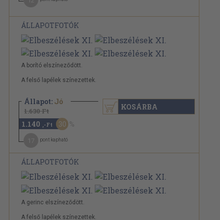
12
ÁLLAPOTFOTÓK
A borító elszíneződött.
A felső lapélek színezettek.
Állapot:
Jó
KOSÁRBA
1.630 Ft
1.140
30
,-Ft
17
pont kapható
ÁLLAPOTFOTÓK
A gerinc elszíneződött.
A felső lapélek színezettek.