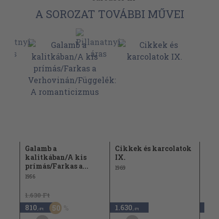
A SOROZAT TOVÁBBI MŰVEI
Galamb a
Cikkek és karcolatok
Fil
kalitkában/A kis
IX.
egy
prímás/Farkas a...
Sips
1969
1956
1961
1.630 Ft
1.63
810
1.630
810
50
,-Ft
,-Ft
,