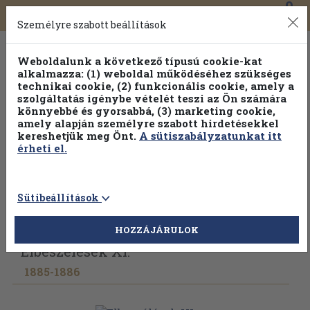
0
Toggle
Főmenü
Könyveink
navigation
Személyre szabott beállítások
Weboldalunk a következő típusú cookie-kat
alkalmazza: (1) weboldal működéséhez szükséges
technikai cookie, (2) funkcionális cookie, amely a
szolgáltatás igénybe vételét teszi az Ön számára
könnyebbé és gyorsabbá, (3) marketing cookie,
amely alapján személyre szabott hirdetésekkel
kereshetjük meg Önt.
A sütiszabályzatunkat itt
érheti el.
Sütibeállítások
Vissza az előző oldalra
Válasszon példányt
HOZZÁJÁRULOK
Elbeszélések XI.
1885-1886