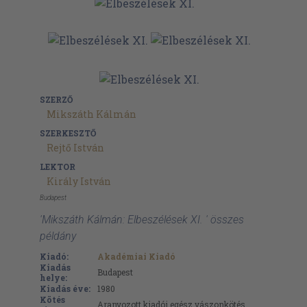
SZERZŐ
Mikszáth Kálmán
SZERKESZTŐ
Rejtő István
LEKTOR
Király István
Budapest
'Mikszáth Kálmán: Elbeszélések XI. ' összes
példány
Kiadó:
Akadémiai Kiadó
Kiadás
Budapest
helye:
Kiadás éve:
1980
Kötés
Aranyozott kiadói egész vászonkötés