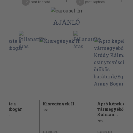
12
13
pont kapható
pont kapható
AJÁNLÓ
t este a
Kisregények II.
Apró képek a
jánosbogár
vármegyéből/A 
1955
lakok
Kálmán...
1959
Ft
1.180 Ft
1.630 Ft