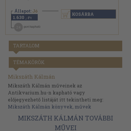
Állapot:
Jó
KOSÁRBA
1.630
,-Ft
24
pont kapható
TARTALOM
TÉMAKÖRÖK
Mikszáth Kálmán
Mikszáth Kálmán műveinek az
Antikvarium.hu-n kapható vagy
előjegyezhető listáját itt tekintheti meg:
Mikszáth Kálmán könyvek, művek
MIKSZÁTH KÁLMÁN TOVÁBBI
MŰVEI