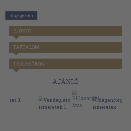
Előjegyzem
ELŐSZÓ
TARTALOM
TÉMAKÖRÖK
AJÁNLÓ