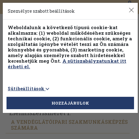
0
Toggle
Főmenü
Könyveink
navigation
Személyre szabott beállítások
Weboldalunk a következő típusú cookie-kat
alkalmazza: (1) weboldal működéséhez szükséges
technikai cookie, (2) funkcionális cookie, amely a
szolgáltatás igénybe vételét teszi az Ön számára
könnyebbé és gyorsabbá, (3) marketing cookie,
amely alapján személyre szabott hirdetésekkel
kereshetjük meg Önt.
A sütiszabályzatunkat itt
érheti el.
Sütibeállítások
Vissza az előző oldalra
Válasszon példányt
HOZZÁJÁRULOK
Élelmiszerismeret 1.
A VENDÉGLÁTÓIPARI SZAKMUNKÁSKÉPZÉS
SZÁMÁRA