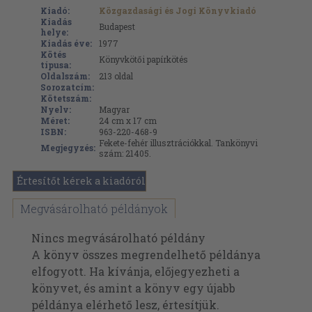
Kiadó:
Közgazdasági és Jogi Könyvkiadó
Kiadás
Budapest
helye:
Kiadás éve:
1977
Kötés
Könyvkötői papírkötés
típusa:
Oldalszám:
213
oldal
Sorozatcím:
Kötetszám:
Nyelv:
Magyar
Méret:
24 cm x 17 cm
ISBN:
963-220-468-9
Fekete-fehér illusztrációkkal. Tankönyvi
Megjegyzés:
szám: 21405.
Értesítőt kérek a kiadóról
Megvásárolható példányok
Nincs megvásárolható példány
A könyv összes megrendelhető példánya
elfogyott. Ha kívánja, előjegyezheti a
könyvet, és amint a könyv egy újabb
példánya elérhető lesz, értesítjük.