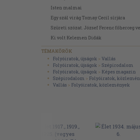
Isten malmai
Egy szál virág Tomay Cecil sírjára
Szüreti szózat. József Ferenc főherceg v
Ki volt Kelemen Didák
Az első magyar költőnő
TÉMAKÖRÖK
B. L.: Dalmady Győző százesztendeje
Folyóiratok, újságok
>
Vallás
Folyóiratok, újságok
>
Szépirodalom
Blazovich Jákó: Karl Muth
Folyóiratok, újságok
>
Képes magazin
A gépember nyomán
Szépirodalom
>
Folyóiratok, közlemén
Vallás
>
Folyóiratok, közlemények
Dénes Gizella: Láthatatlan munka
Pángermánok fiai
Dénes Tibor: Lisieuxi misztika
Erdősi Károly: Nagy készülődések éve
És megújul a föld színe
Az elköltözött jóbarát