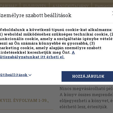
TÁRUHÁZ
ELŐJEGYZÉS
AJÁNDÉKUTALVÁNY
Partnerün
SZÁLLÍTÁS
SEGÍTSÉG
Személyre szabott beállítások
1.
Részletes kereső
Témaköri fa
eboldalunk a következő típusú cookie-kat alkalmazza:
1) weboldal működéséhez szükséges technikai cookie, (2
KIADV
unkcionális cookie, amely a szolgáltatás igénybe vételé
LEGNA
eszi az Ön számára könnyebbé és gyorsabbá, (3)
arketing cookie, amely alapján személyre szabott
PILLANATNYI ÁRAINK
ÖRÖK TÖRTÉNETEK
irdetésekkel kereshetjük meg Önt.
A
ütiszabályzatunkat itt érheti el.
eljes
ütibeállítások
Megvásárolható 
HOZZÁJÁRULOK
Nincs megvásárolható pé
A könyv összes megrendelh
VIII. ÉVFOLYAM 1-39.,
előjegyezheti a könyvet, 
elérhető lesz, értesítjük.