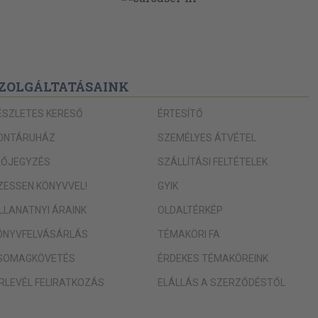
675
1107
232
211
ZOLGÁLTATÁSAINK
367
ÉSZLETES KERESŐ
ÉRTESÍTŐ
1142
ONTÁRUHÁZ
SZEMÉLYES ÁTVÉTEL
1166
LŐJEGYZÉS
SZÁLLÍTÁSI FELTÉTELEK
579
ogó
IZESSEN KÖNYVVEL!
GYIK
1180
1311
ILLANATNYI ÁRAINK
OLDALTÉRKÉP
451
ÖNYVFELVÁSÁRLÁS
TÉMAKÖRI FA
618
SOMAGKÖVETÉS
ÉRDEKES TÉMAKÖREINK
1251
ÍRLEVÉL FELIRATKOZÁS
ELÁLLÁS A SZERZŐDÉSTŐL
555