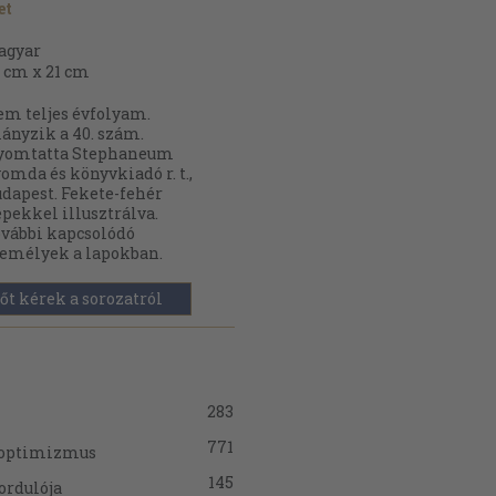
et
agyar
 cm x 21 cm
m teljes évfolyam.
ányzik a 40. szám.
yomtatta Stephaneum
omda és könyvkiadó r. t.,
dapest. Fekete-fehér
pekkel illusztrálva.
vábbi kapcsolódó
emélyek a lapokban.
őt kérek a sorozatról
283
771
s optimizmus
145
ordulója