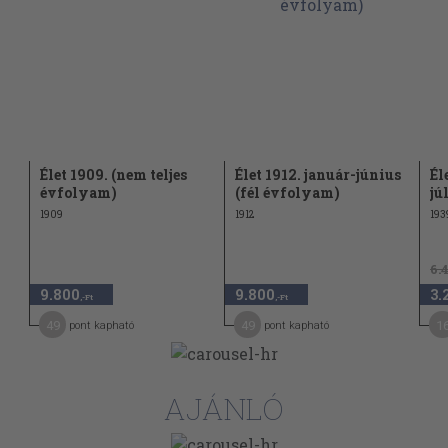
682
1179
1155
867
zínház
798
világ
Élet 1909. (nem teljes
Élet 1912. január-június
Él
202
évfolyam)
(fél évfolyam)
jú
475
1909
1912
193
1059
6.
115
sünk
9.800
9.800
3.
,-Ft
,-Ft
1011
49
49
1
pont kapható
pont kapható
75
14
et
AJÁNLÓ
látja Szovjet-
133