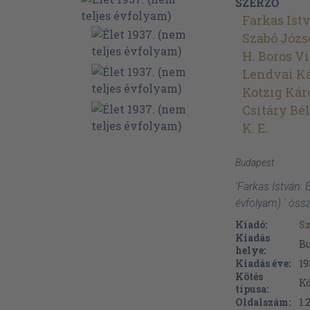
SZERZŐ
Farkas Ist
Szabó Józs
H. Boros V
Lendvai K
Kotzig Kár
Csitáry Bé
K. E.
Budapest
'Farkas István: 
évfolyam) ' öss
Kiadó:
Sz
Kiadás
B
helye:
Kiadás éve:
19
Kötés
Kö
típusa:
Oldalszám:
1.