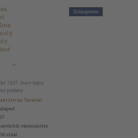
ván
Előjegyzem
ef
ilma
ároly
oly
láné
Élet 1937. (nem teljes
zes példány
ent István Társulat
udapest
37
nyvkötői vászonkötés
292
oldal