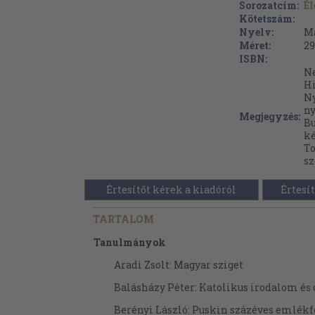
Sorozatcím:
Él
Kötetszám:
Nyelv:
M
Méret:
29
ISBN:
Ne
Hi
N
ny
Megjegyzés:
Bu
ké
To
sz
Értesítőt kérek a kiadóról
Értesít
TARTALOM
Tanulmányok
Aradi Zsolt: Magyar sziget
Balásházy Péter: Katolikus irodalom é
Berényi László: Puskin százéves emlékf