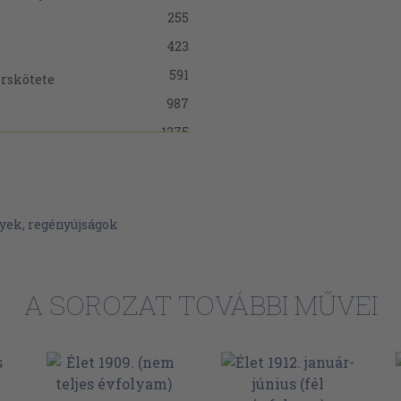
255
423
591
erskötete
987
1275
260
199
1131
yek, regényújságok
42
751
A SOROZAT TOVÁBBI MŰVEI
1016
3
523
603