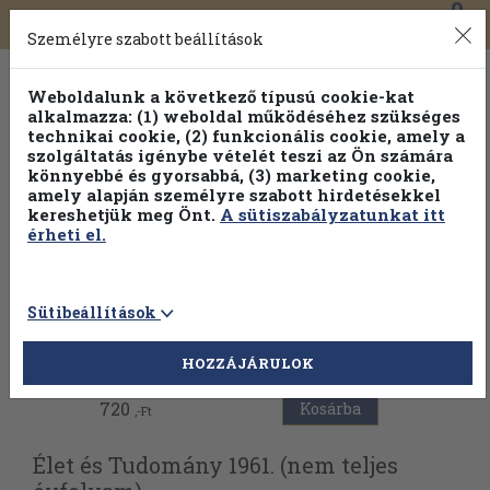
0
Toggle
Főmenü
Könyveink
navigation
Személyre szabott beállítások
Weboldalunk a következő típusú cookie-kat
alkalmazza: (1) weboldal működéséhez szükséges
technikai cookie, (2) funkcionális cookie, amely a
szolgáltatás igénybe vételét teszi az Ön számára
könnyebbé és gyorsabbá, (3) marketing cookie,
Válogasson több mint 30 000 kötet közül
amely alapján személyre szabott hirdetésekkel
Hobbi témakörökben
20% kedvezménnyel!
kereshetjük meg Önt.
A sütiszabályzatunkat itt
érheti el.
Sütibeállítások
Vissza az előző oldalra
HOZZÁJÁRULOK
720
Kosárba
,-Ft
Élet és Tudomány 1961. (nem teljes