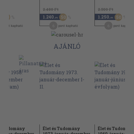
Ft
2.480 Ft
2.500 Ft
1.240
1.250
50
50
50
,-Ft
,-Ft
6
6
pont kapható
pont kapható
pont kapható
AJÁNLÓ
és Tudomány
Élet és Tudomány
Élet és Tudomán
 július-december
1973. január-december
1960. január-jún