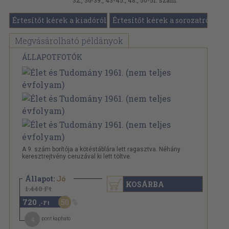
32., 36-39., 43-45., 48., 50-51. szám.
Értesítőt kérek a kiadóról
Értesítőt kérek a sorozatról
Megvásárolható példányok
ÁLLAPOTFOTÓK
A 9. szám borítója a kötéstáblára lett ragasztva. Néhány
keresztrejtvény ceruzával ki lett töltve.
Állapot:
Jó
KOSÁRBA
1.440 Ft
720
50
,-Ft
4
pont kapható