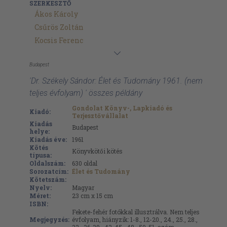
SZERKESZTŐ
Ákos Károly
Csűrös Zoltán
Kocsis Ferenc
Budapest
'Dr. Székely Sándor: Élet és Tudomány 1961. (nem
teljes évfolyam) ' összes példány
Gondolat Könyv-, Lapkiadó és
Kiadó:
Terjesztővállalat
Kiadás
Budapest
helye:
Kiadás éve:
1961
Kötés
Könyvkötői kötés
típusa:
Oldalszám:
630
oldal
Sorozatcím:
Élet és Tudomány
Kötetszám:
Nyelv:
Magyar
Méret:
23 cm x 15 cm
ISBN:
Fekete-fehér fotókkal illusztrálva. Nem teljes
Megjegyzés:
évfolyam, hiányzik: 1-8., 12-20., 24., 25., 28.,