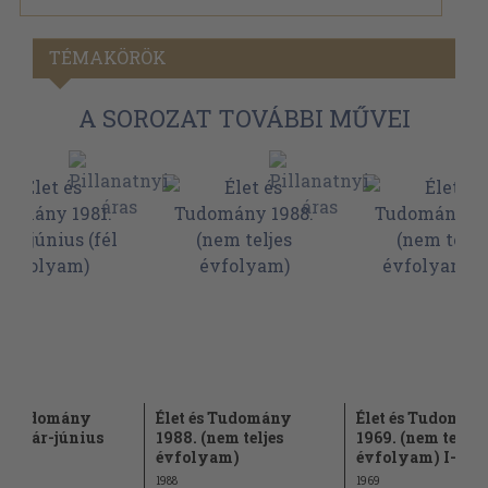
TÉMAKÖRÖK
A SOROZAT TOVÁBBI MŰVEI
és Tudomány
Élet és Tudomány
Élet és Tudomán
 január-június
1988. (nem teljes
1969. (nem teljes
évfolyam)
évfolyam) I-II.
1988
1969