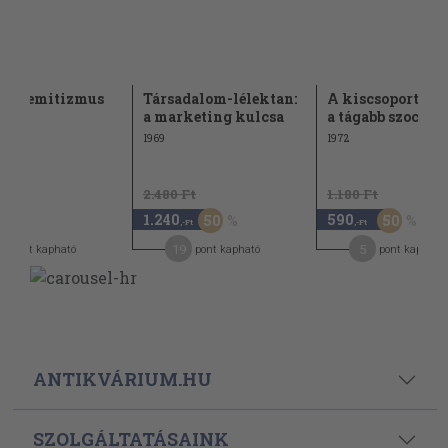
tiszemitizmus
Társadalom-lélektan:
A kiscsoport poz
tana
a marketing kulcsa
a tágabb szociális
1969
1972
2.480 Ft
1.180 Ft
1.240
590
50
50
-Ft
,-Ft
,-Ft
6
19
5
pont kapható
pont kapható
pont kapható
ANTIKVÁRIUM.HU
SZOLGÁLTATÁSAINK