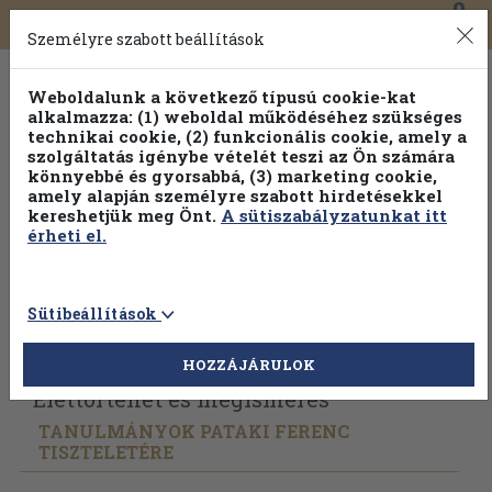
0
Toggle
Főmenü
Könyveink
navigation
Személyre szabott beállítások
Weboldalunk a következő típusú cookie-kat
alkalmazza: (1) weboldal működéséhez szükséges
technikai cookie, (2) funkcionális cookie, amely a
szolgáltatás igénybe vételét teszi az Ön számára
könnyebbé és gyorsabbá, (3) marketing cookie,
amely alapján személyre szabott hirdetésekkel
kereshetjük meg Önt.
A sütiszabályzatunkat itt
érheti el.
Sütibeállítások
Vissza az előző oldalra
Válasszon példányt
HOZZÁJÁRULOK
Élettörténet és megismerés
TANULMÁNYOK PATAKI FERENC
TISZTELETÉRE