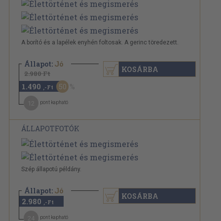
A borító és a lapélek enyhén foltosak. A gerinc töredezett.
Állapot:
Jó
KOSÁRBA
2.980 Ft
1.490
50
,-Ft
12
pont kapható
ÁLLAPOTFOTÓK
Szép állapotú példány.
Állapot:
Jó
KOSÁRBA
2.980
,-Ft
24
pont kapható