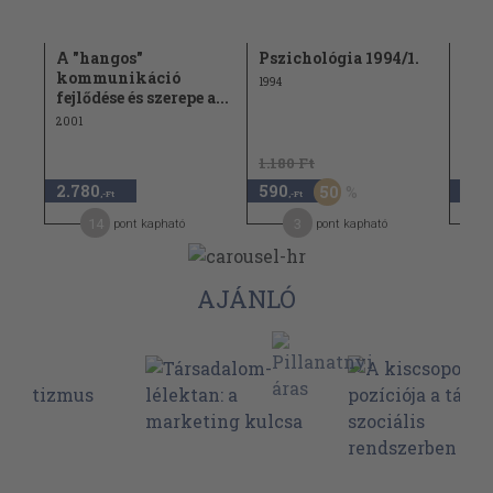
A "hangos"
Pszichológia 1994/1.
Psz
kommunikáció
1994
1992
fejlődése és szerepe a...
2001
1.180 Ft
1.18
2.780
590
470
50
,-Ft
,-Ft
14
3
pont kapható
pont kapható
AJÁNLÓ