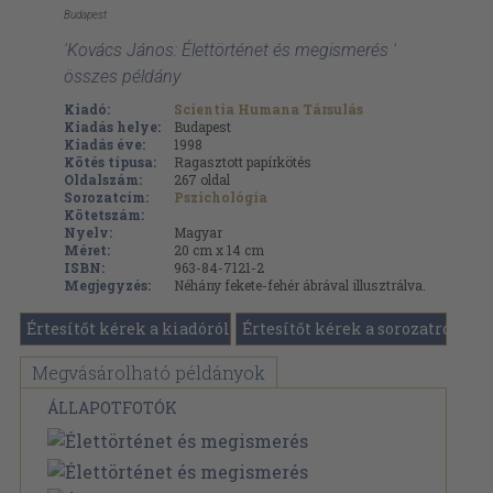
Budapest
'Kovács János: Élettörténet és megismerés '
összes példány
Kiadó:
Scientia Humana Társulás
Kiadás helye:
Budapest
Kiadás éve:
1998
Kötés típusa:
Ragasztott papírkötés
Oldalszám:
267
oldal
Sorozatcím:
Pszichológia
Kötetszám:
Nyelv:
Magyar
Méret:
20 cm x 14 cm
ISBN:
963-84-7121-2
Megjegyzés:
Néhány fekete-fehér ábrával illusztrálva.
Értesítőt kérek a kiadóról
Értesítőt kérek a sorozatról
Megvásárolható példányok
ÁLLAPOTFOTÓK