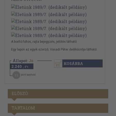
A borító foltos, rajta bejegyzés, jelölés látható.
Egy lapon az egyik szerző, Vasadi Péter dedikációja látható.
Állapot:
Jó
KOSÁRBA
2.240
,-Ft
11
pont kapható
ELŐSZÓ
TARTALOM