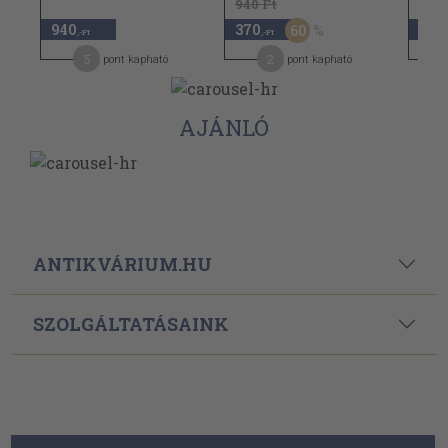
940 Ft
940 
940
370
470
60
,-Ft
,-Ft
5
2
pont kapható
pont kapható
AJÁNLÓ
ANTIKVÁRIUM.HU
SZOLGÁLTATÁSAINK