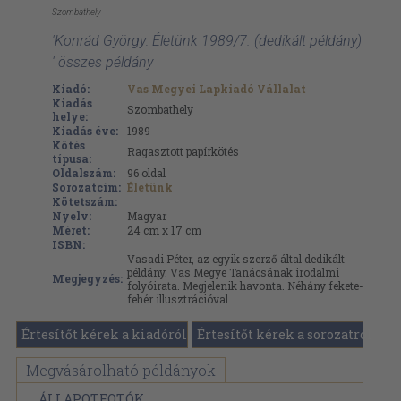
Szombathely
'Konrád György: Életünk 1989/7. (dedikált példány)
' összes példány
Kiadó:
Vas Megyei Lapkiadó Vállalat
Kiadás
Szombathely
helye:
Kiadás éve:
1989
Kötés
Ragasztott papírkötés
típusa:
Oldalszám:
96
oldal
Sorozatcím:
Életünk
Kötetszám:
Nyelv:
Magyar
Méret:
24 cm x 17 cm
ISBN:
Vasadi Péter, az egyik szerző által dedikált
példány. Vas Megye Tanácsának irodalmi
Megjegyzés:
folyóirata. Megjelenik havonta. Néhány fekete-
fehér illusztrációval.
Értesítőt kérek a kiadóról
Értesítőt kérek a sorozatról
Megvásárolható példányok
ÁLLAPOTFOTÓK