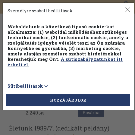
0
Toggle
Főmenü
Könyveink
navigation
Személyre szabott beállítások
Weboldalunk a következő típusú cookie-kat
alkalmazza: (1) weboldal működéséhez szükséges
technikai cookie, (2) funkcionális cookie, amely a
szolgáltatás igénybe vételét teszi az Ön számára
könnyebbé és gyorsabbá, (3) marketing cookie,
amely alapján személyre szabott hirdetésekkel
kereshetjük meg Önt.
A sütiszabályzatunkat itt
érheti el.
Sütibeállítások
Vissza az előző oldalra
HOZZÁJÁRULOK
2.240
Kosárba
,-Ft
Életünk 1989/
7. (dedikált példány)