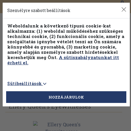
0
Toggle
Főmenü
Könyveink
navigation
Személyre szabott beállítások
Weboldalunk a következő típusú cookie-kat
alkalmazza: (1) weboldal működéséhez szükséges
technikai cookie, (2) funkcionális cookie, amely a
szolgáltatás igénybe vételét teszi az Ön számára
könnyebbé és gyorsabbá, (3) marketing cookie,
amely alapján személyre szabott hirdetésekkel
kereshetjük meg Önt.
A sütiszabályzatunkat itt
érheti el.
Sütibeállítások
Vissza az előző oldalra
Válasszon példányt
HOZZÁJÁRULOK
Ellery Queen's Eyewitnesses