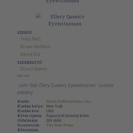
SZERZŐ
John Ball
Brian Garfield
David Ely
SZERKESZTŐ
Ellery Queen
New York
'John Ball: Ellery Queen's Eyewitnesses ' összes
példány
Kiadó:
Davis Publications, Inc.
Kiadás helye:
New York
Kiadás éve:
1982
Kötés típusa:
Ragasztott kemény kötés
Oldalszám:
288
oldal
Sorozatcím:
The Dial Press
Kötetszám: