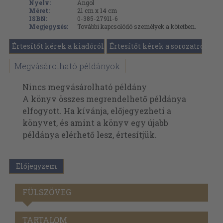
Nyelv:
Angol
Méret:
21 cm x 14 cm
ISBN:
0-385-27911-6
Megjegyzés:
További kapcsolódó személyek a kötetben.
Értesítőt kérek a kiadóról
Értesítőt kérek a sorozatról
Megvásárolható példányok
Nincs megvásárolható példány
A könyv összes megrendelhető példánya
elfogyott. Ha kívánja, előjegyezheti a
könyvet, és amint a könyv egy újabb
példánya elérhető lesz, értesítjük.
Előjegyzem
FÜLSZÖVEG
TARTALOM