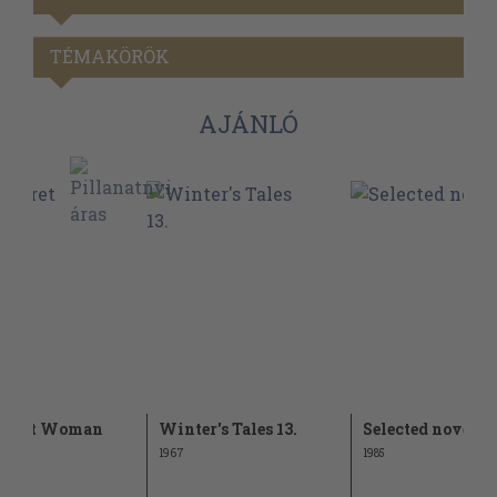
TÉMAKÖRÖK
AJÁNLÓ
Secret Woman
Winter's Tales 13.
Selected novels
1967
1985