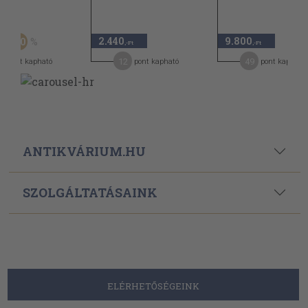
Ft
2.440
9.800
50
,-Ft
,-Ft
,-Ft
12
49
pont kapható
pont kapható
pont kapható
ANTIKVÁRIUM.HU
SZOLGÁLTATÁSAINK
ELÉRHETŐSÉGEINK