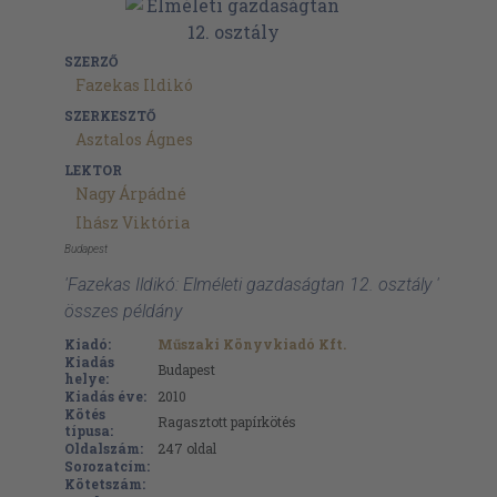
SZERZŐ
Fazekas Ildikó
SZERKESZTŐ
Asztalos Ágnes
LEKTOR
Nagy Árpádné
Ihász Viktória
Budapest
'Fazekas Ildikó: Elméleti gazdaságtan 12. osztály '
összes példány
Kiadó:
Műszaki Könyvkiadó Kft.
Kiadás
Budapest
helye:
Kiadás éve:
2010
Kötés
Ragasztott papírkötés
típusa:
Oldalszám:
247
oldal
Sorozatcím:
Kötetszám: