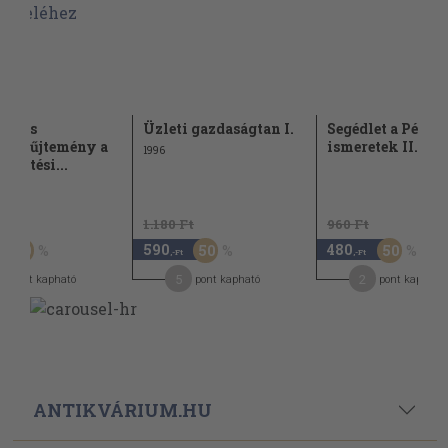
tár és
Üzleti gazdaságtan I.
Segédlet a Pénz
atgyűjtemény a
ismeretek II.
1996
gvetési...
Ft
1.180 Ft
960 Ft
590
480
50
50
50
,-Ft
,-Ft
5
2
pont kapható
pont kapható
pont kapható
ANTIKVÁRIUM.HU