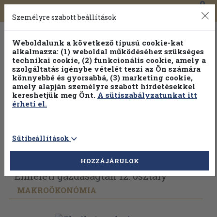
0
Toggle
Főmenü
Könyveink
navigation
Személyre szabott beállítások
Weboldalunk a következő típusú cookie-kat
alkalmazza: (1) weboldal működéséhez szükséges
technikai cookie, (2) funkcionális cookie, amely a
szolgáltatás igénybe vételét teszi az Ön számára
könnyebbé és gyorsabbá, (3) marketing cookie,
amely alapján személyre szabott hirdetésekkel
kereshetjük meg Önt.
A sütiszabályzatunkat itt
érheti el.
Sütibeállítások
Vissza az előző oldalra
Válasszon példányt
HOZZÁJÁRULOK
Elméleti gazdaságtan 12. osztály
MAKROÖKONÓMIA