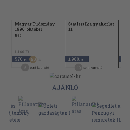
10.
Magyar Tudomány
Statisztika gyakorlat
Mar
1996. október
11.
2000
1996
1.140 Ft
1.98
570
1.980
790
50
,-Ft
,-Ft
5
10
pont kapható
pont kapható
AJÁNLÓ