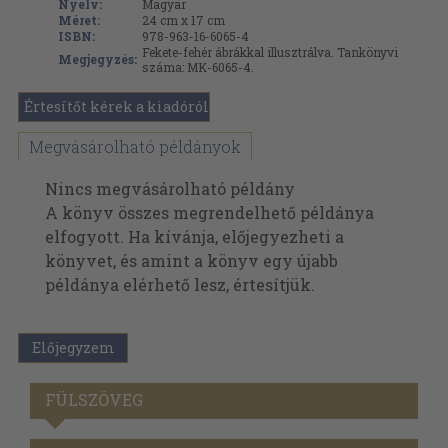
Nyelv:
Magyar
Méret:
24 cm x 17 cm
ISBN:
978-963-16-6065-4
Fekete-fehér ábrákkal illusztrálva. Tankönyvi
Megjegyzés:
száma: MK-6065-4.
Értesítőt kérek a kiadóról
Megvásárolható példányok
Nincs megvásárolható példány
A könyv összes megrendelhető példánya
elfogyott. Ha kívánja, előjegyezheti a
könyvet, és amint a könyv egy újabb
példánya elérhető lesz, értesítjük.
Előjegyzem
FÜLSZÖVEG