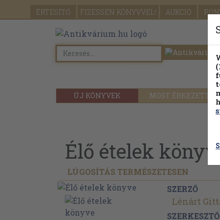
ÉRTESÍTŐ
FIZESSEN
KÖNYVVEL!
AUKCIÓ
PON
W
(
f
t
m
ÚJ KÖNYVEK
MOST ÉRKEZETT
h
s
Élő ételek könyv
S
LÚGOSÍTÁS TERMÉSZETESEN
SZERZŐ
Lénárt Gitt
SZERKESZTŐ