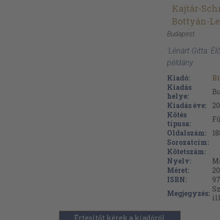
Kajtár-Sch
Bottyán-Le
Budapest
'Lénárt Gitta: É
példány
Kiadó:
Bi
Kiadás
B
helye:
Kiadás éve:
20
Kötés
Fű
típusa:
Oldalszám:
18
Sorozatcím:
Kötetszám:
Nyelv:
M
Méret:
20
ISBN:
97
Sz
Megjegyzés:
il
Értesítőt kérek a kiadóról