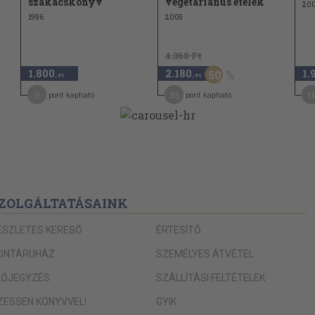
szakácskönyv
vegetáriánus ételek
20
1996
2005
4.360 Ft
tettel 174
1.800
2.180
1.
50
,-Ft
,-Ft
9
33
1
pont kapható
pont kapható
ZOLGÁLTATÁSAINK
ÉSZLETES KERESŐ
ÉRTESÍTŐ
ONTÁRUHÁZ
SZEMÉLYES ÁTVÉTEL
LŐJEGYZÉS
SZÁLLÍTÁSI FELTÉTELEK
IZESSEN KÖNYVVEL!
GYIK