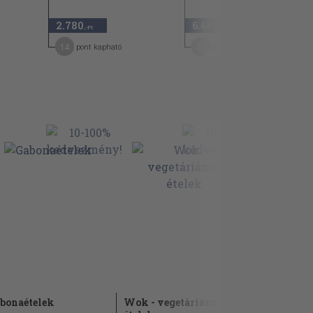
2.780
6.480
,-Ft
,-Ft
14
32
pont kapható
pont kapható
bonaételek
Wok - vegetáriánus
Élvezetes 