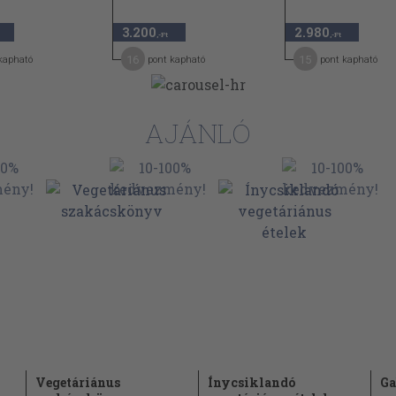
3.200
2.980
,-Ft
,-Ft
16
15
kapható
pont kapható
pont kapható
AJÁNLÓ
Vegetáriánus
Ínycsiklandó
Ga