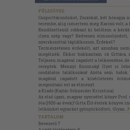
FÜLSZÖVEG
Csoporttársnőnket, Zsuzskát, két hónapja 
terembe, alig ismertem meg. Karcsú volt, a h
Kendőzetlenül robbant ki belőlem a kérdés
ilyen szép vagy? Kedvesen elmosolyodott, 
nyerskoszttal táplálkozom. Érdekel?
Természetesen érdekelt, azt azonban nem
megélnék. Ekkor bukkantam rá Gittára, s 
Teljesen magával ragadott a lelkesedése, de
receptek. Mennyi finomság! Ilyet is lehe
csodálatos találkozása! Azóta sem tudok 
magával ragadott a kísérletezés öröm
megosztani ezt az élményt.
a Kiadó (Kajtár-Schneider Krisztina)
Az első igazi, magyar nyersétel könyv Prof
óta (1920-as évek)! Gitta Élő ételek könyve i
lelkünket egyaránt gyönyörködteti. Olyan...
TARTALOM
Bevezető 7
A saját történetem 9