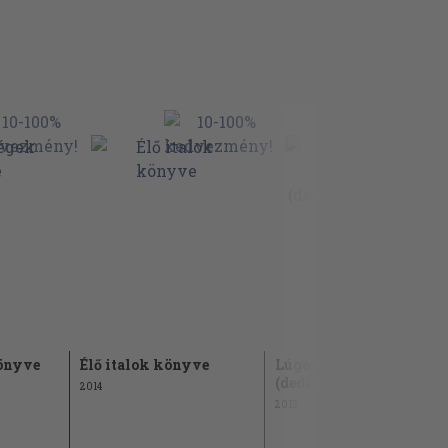
könyve
Élő italok könyve
Lúgosítás élő ételekkel
(dedikált példány)
2014
2013