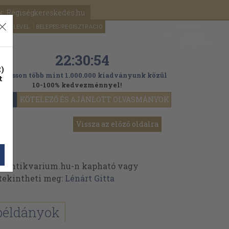
k: Régiségkereskedés.hu
A kosaram
HÍRLEVÉL
BELÉPÉS/REGISZTRÁCIÓ
MÉG
0
5000
Ft
22:30:52
)
ogasson több mint 1.000.000 kiadványunk közül
t
10-100% kedvezménnyel!
YOK
KÖTELEZŐ ÉS AJÁNLOTT OLVASMÁNYOK
Vissza az előző oldalra
z Antikvarium.hu-n kapható vagy
t tekintheti meg:
Lénárt Gitta
példányok