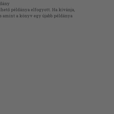
ldány
ető példánya elfogyott. Ha kívánja,
és amint a könyv egy újabb példánya