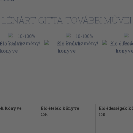
LÉNÁRT GITTA TOVÁBBI MŰVEI
ek 105
lok könyve
Élő ételek könyve
Élő édességek 
2014
2011