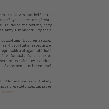
nem láttuk. Amikor belépett a
aja fényes, a szeme sugárzott.
: Hát veled mi történt, hogy
és annyit mondott: Egy ideje
 gondoltam, hogy én salátán
az ő csodálatos receptjeire.
 leginkább a blogján található
t? A fantázia és a jó ízlés
betelni ezekkel az ízekkel,
e. Szeretnénk mindenkivel
. dr. Edmond Bordeaux Székely
nspiráló, eredeti, szemünket és
Tovább