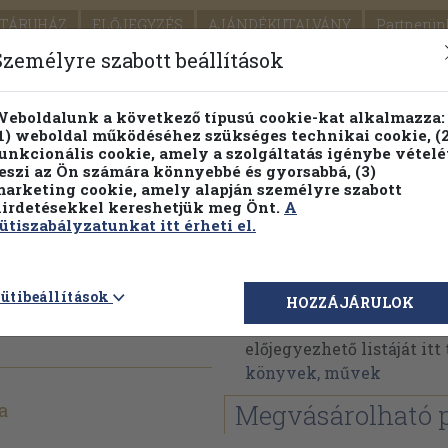
TÁRUHÁZ
ELŐJEGYZÉS
AJÁNDÉKUTALVÁNY
Partnerün
SZÁLLÍTÁS
SEGÍTSÉG
Személyre szabott beállítások
Részletes kereső
Témaköri fa
eboldalunk a következő típusú cookie-kat alkalmazza:
1) weboldal működéséhez szükséges technikai cookie, (2
Vál
unkcionális cookie, amely a szolgáltatás igénybe vételé
eszi az Ön számára könnyebbé és gyorsabbá, (3)
arketing cookie, amely alapján személyre szabott
PILLANATNYI ÁRAINK
FENNTARTHATÓ OLVASMÁN
irdetésekkel kereshetjük meg Önt.
A
ütiszabályzatunkat itt érheti el.
e
Lénárt Gitta
ütibeállítások
HOZZÁJÁRULOK
Lénárt Gitta műveinek a
előjegyezhető listáját it
könyvek, művek
a
Megvásárolható 