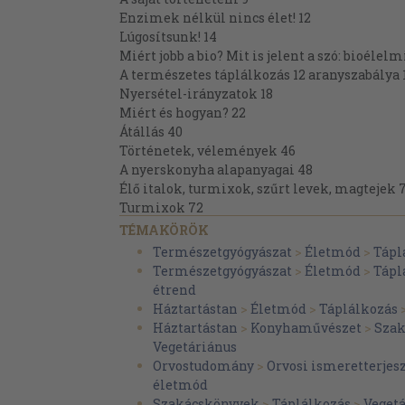
Enzimek nélkül nincs élet! 12
Lúgosítsunk! 14
Miért jobb a bio? Mit is jelent a szó: bioélelm
A természetes táplálkozás 12 aranyszabálya 
Nyersétel-irányzatok 18
Miért és hogyan? 22
Átállás 40
Történetek, vélemények 46
A nyerskonyha alapanyagai 48
Élő italok, turmixok, szűrt levek, magtejek 
Turmixok 72
Zöldség- és gyümölcslevek 82
TÉMAKÖRÖK
Magtejek 88
Természetgyógyászat
>
Életmód
>
Tápl
Nyers levesek 93
Természetgyógyászat
>
Életmód
>
Tápl
Zellerszárleves babcsírával 94
étrend
Brokkolikrémleves 95
Háztartástan
>
Életmód
>
Táplálkozás
Könnyű gyümölcsleves 96
Háztartástan
>
Konyhaművészet
>
Szak
Zöldségleves 97
Vegetáriánus
Narancsos sütőtökleves 98
Orvostudomány
>
Orvosi ismeretterjes
Sárgarépa-krémleves 99
életmód
Sárgabarack-krémleves 100
Szakácskönyvek
>
Táplálkozás
>
Veget