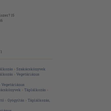
iszer? 15
16
71
álkozás
>
Szakácskönyvek
álkozás
>
Vegetáriánus
>
Vegetáriánus
ácskönyvek
>
Táplálkozás
>
ztő
>
Gyógyítás
>
Táplálkozás,
áriánus