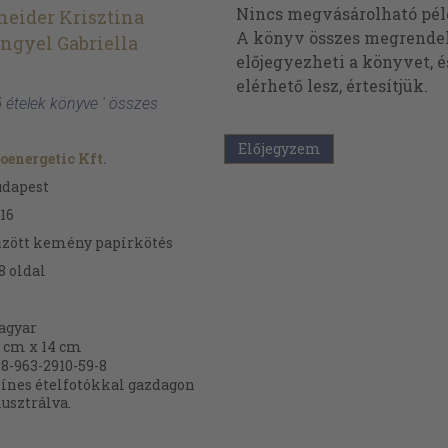
Nincs megvásárolható pé
neider Krisztina
A könyv összes megrendelh
ngyel Gabriella
előjegyezheti a könyvet, 
elérhető lesz, értesítjük.
lő ételek könyve ' összes
Előjegyzem
oenergetic Kft.
udapest
16
zött kemény papírkötés
8
oldal
agyar
 cm x 14 cm
8-963-2910-59-8
ínes ételfotókkal gazdagon
lusztrálva.