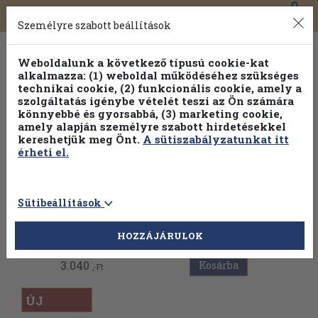
0
Toggle
Főmenü
Könyveink
navigation
Személyre szabott beállítások
Weboldalunk a következő típusú cookie-kat
alkalmazza: (1) weboldal működéséhez szükséges
technikai cookie, (2) funkcionális cookie, amely a
szolgáltatás igénybe vételét teszi az Ön számára
könnyebbé és gyorsabbá, (3) marketing cookie,
Válogasson több mint 1.000.000 kiadványunk közül
10-
amely alapján személyre szabott hirdetésekkel
100% kedvezménnyel!
kereshetjük meg Önt.
A sütiszabályzatunkat itt
érheti el.
Sütibeállítások
Vissza az előző oldalra
HOZZÁJÁRULOK
3.040
Kosárba
,-Ft
ÚJ