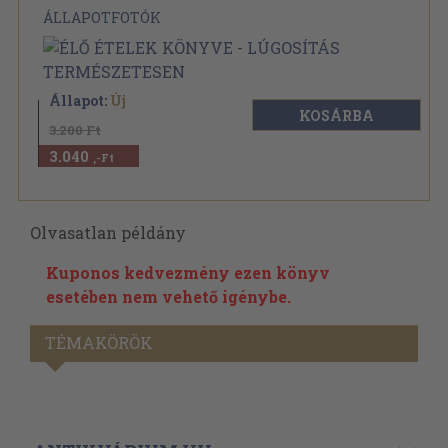
ÁLLAPOTFOTÓK
Állapot:
Új
KOSÁRBA
3.200 Ft
3.040
,-Ft
Olvasatlan példány
Kuponos kedvezmény ezen könyv
esetében nem vehető igénybe.
TÉMAKÖRÖK