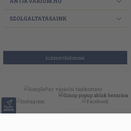
ANTIKVÁRIUM.HU
SZOLGÁLTATÁSAINK
ELÉRHETŐSÉGEINK
Észre-
vételek
Powered By
Ebond