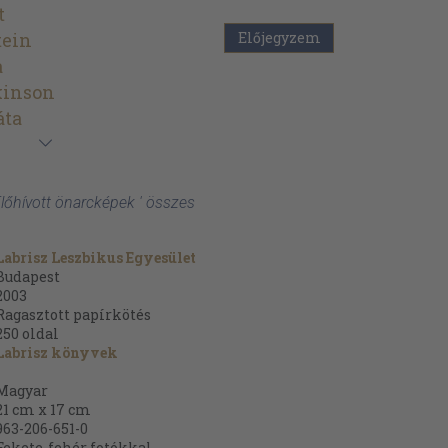
t
tein
Előjegyzem
a
kinson
áta
Előhívott önarcképek ' összes
Labrisz Leszbikus Egyesület
Budapest
2003
Ragasztott papírkötés
250
oldal
Labrisz könyvek
Magyar
21 cm x 17 cm
963-206-651-0
Fekete-fehér fotókkal.