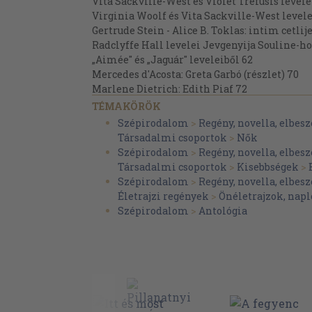
Vita Sackville-West és Violet Trefusis level
Virginia Woolf és Vita Sackville-West level
Gertrude Stein - Alice B. Toklas: intim cetlij
Radclyffe Hall levelei Jevgenyija Souline-ho
„Aimée" és „Jaguár" leveleiből 62
Mercedes d'Acosta: Greta Garbó (részlet) 70
Marlene Dietrich: Edith Piaf 72
III. Leszbikusság és politikai identitás: A 20
TÉMAKÖRÖK
Joan Nestle: Az emlékezés akarata:
Szépirodalom
>
Regény, novella, elbesz
utam a Leszbikus Nőtörténeti Archívummal
Társadalmi csoportok
>
Nők
Adrienne Rich: Ha mi holtak feltámadunk: A
Szépirodalom
>
Regény, novella, elbesz
mint re-vízió 91
Társadalmi csoportok
>
Kisebbségek
>
Audre Lordé: Zami (részlet) 106
Szépirodalom
>
Regény, novella, elbesz
Leslie Feinberg: Levél egy ötvenes évekbel
Életrajzi regények
>
Önéletrajzok, na
- egy buccstól 114
Szépirodalom
>
Antológia
Adina Abramowitz: Jesivában nőttem fel 12
Szabó Judit: Egyharmad évtized a meleg m
Kell egy csapat. Beszélgetés Juhász Ildikóval
IV. Kapcsolatok, válságok, közösségek: kort
Gordon Agáta: Rókus 145
Melissa Etheridge: Készen a szerelemre 155
Gillian Hanscombe: Kapaszkodj, ahogy tudsz