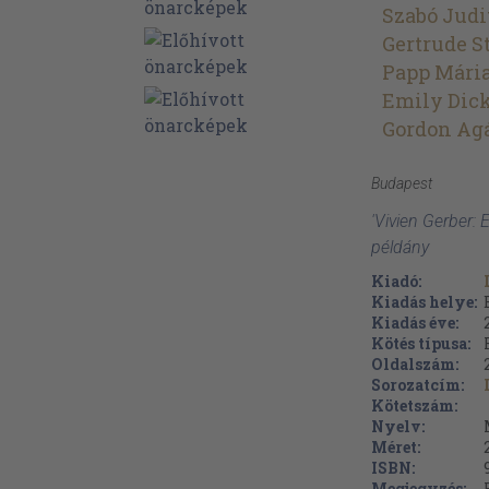
Szabó Judi
Gertrude S
Papp Mári
Emily Dic
Gordon Ag
Budapest
'Vivien Gerber: 
példány
Kiadó:
Kiadás helye:
Kiadás éve:
Kötés típusa:
Oldalszám:
Sorozatcím:
Kötetszám:
Nyelv:
Méret:
ISBN:
Megjegyzés: