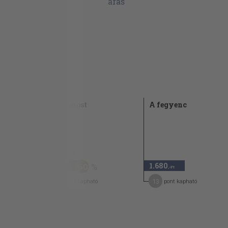
Kathryn Hamm: Fejezetek a naplómból: Serd
Alison: „Nem rosszabb, mint az alkoholizmu
Tamás B. Helén: „A sors buta lába gázol..." 181
Gábor Sarolta: „Kettős világban éltem" 203
Ania Gruszczynska: Leszbikus ifjúkori önarc
Papp Mária: Emlékszem 215
Béres-Deák Rita: Cím nélkül, de nem ajánlás
Buccser: Kommunikáció 225
Marta Andrews: Amerikából jöttem 234
Maria Irod: Ébren 243
Itt és most
A fegyenc
Fenyvesi Klára: Az én történetem 249
1995
1.140 Ft
450
1.680
60
,-Ft
,-Ft
7
13
pont kapható
pont kapható