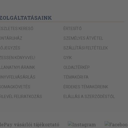
ZOLGÁLTATÁSAINK
ÉSZLETES KERESŐ
ÉRTESÍTŐ
ONTÁRUHÁZ
SZEMÉLYES ÁTVÉTEL
LŐJEGYZÉS
SZÁLLÍTÁSI FELTÉTELEK
IZESSEN KÖNYVVEL!
GYIK
ILLANATNYI ÁRAINK
OLDALTÉRKÉP
ÖNYVFELVÁSÁRLÁS
TÉMAKÖRI FA
SOMAGKÖVETÉS
ÉRDEKES TÉMAKÖREINK
ÍRLEVÉL FELIRATKOZÁS
ELÁLLÁS A SZERZŐDÉSTŐL