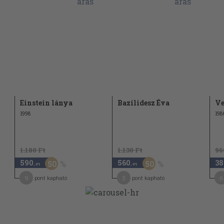
ülőkor 171
s" 175
kép 211
 nélkül 219
Einstein lánya
Bazilidesz Éva
Ve
1998
198
1.180 Ft
1.130 Ft
96
590
560
38
50
50
,-Ft
,-Ft
9
3
6
pont kapható
pont kapható