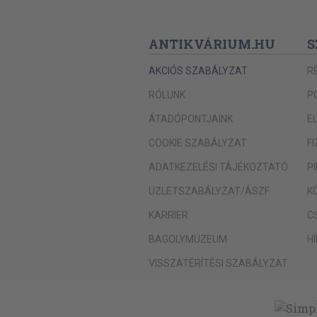
ANTIKVÁRIUM.HU
S
AKCIÓS SZABÁLYZAT
R
RÓLUNK
P
ÁTADÓPONTJAINK
E
COOKIE SZABÁLYZAT
F
ADATKEZELÉSI TÁJÉKOZTATÓ
P
ÜZLETSZABÁLYZAT/ÁSZF
K
KARRIER
C
BAGOLYMÚZEUM
H
VISSZATÉRÍTÉSI SZABÁLYZAT