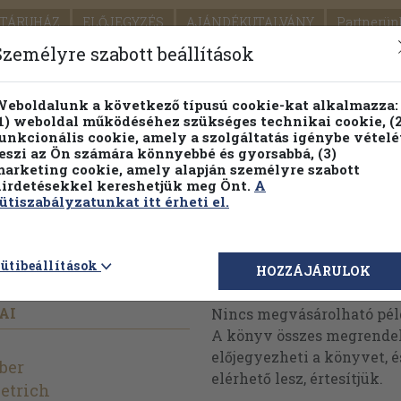
TÁRUHÁZ
ELŐJEGYZÉS
AJÁNDÉKUTALVÁNY
Partnerün
SZÁLLÍTÁS
SEGÍTSÉG
Személyre szabott beállítások
1.
Részletes kereső
Témaköri fa
eboldalunk a következő típusú cookie-kat alkalmazza:
1) weboldal működéséhez szükséges technikai cookie, (2
KIADV
unkcionális cookie, amely a szolgáltatás igénybe vételé
LEGNA
eszi az Ön számára könnyebbé és gyorsabbá, (3)
arketing cookie, amely alapján személyre szabott
PILLANATNYI ÁRAINK
FENNTARTHATÓ OLVASMÁN
irdetésekkel kereshetjük meg Önt.
A
ütiszabályzatunkat itt érheti el.
képek
ütibeállítások
Megvásárolható 
HOZZÁJÁRULOK
AI
Nincs megvásárolható pé
A könyv összes megrendelh
előjegyezheti a könyvet, 
ber
elérhető lesz, értesítjük.
etrich