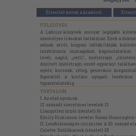
Értesítőt kérek a kiadóról
Értesít
FÜLSZÖVEG
A Labrisz-könyvek sorozat legújabb kötet
személyes írásokat tartalmaz. Ezek a dok
adnak arról, hogyan látták/látják külön
leszbikusok önmagukat, kapcsolataikat, 
levél, napló, „cetli", önéletrajzi „ihleté
dúsított önéletrajzi esszé egyaránt találhat
nyelv, korszak, réteg, generáció megszól
figuráitól a kortárs nyugati leszbikus
tapasztalatokig.
TARTALOM
I. Az első nyomok
12. századi szerelmes levelek 13
Llangollen úrnői (részlet) 16
Emily Dickinson: levelei Susan Huncington 
II. Leszbikusság és intimitás: A 20. század els
Colette: Szőlőkacsok (részlet) 25