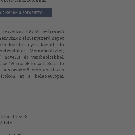
őt kérek a sorozatról
e leszbikus nőktől származó
umentumok élményszerű képet
böző körülmények között élő
helyzetüket. Memoárrészlet,
sű" novella és versbetétekkel
ó az 'W írások között. Sokféle
al: a századelő emblematikus
 írókon át a kelet-európai
Gilberthez 18
ő fele