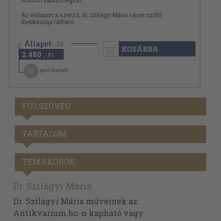
A borító sarka megtört.
Az előlapon a szerző, dr. Szilágyi Mária névre szóló
dedikációja látható.
Állapot:
Jó
KOSÁRBA
2.480
,-Ft
12
pont kapható
FÜLSZÖVEG
TARTALOM
TÉMAKÖRÖK
Dr. Szilágyi Mária
Dr. Szilágyi Mária műveinek az
Antikvarium.hu-n kapható vagy