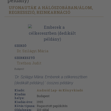
példány)
UFONAUTÁK A HÁLÓSZOBÁBAN/
ÁLOM,
REGRESSZIÓ, REINKARNÁCIÓ
SZERZŐ
Dr. Szilágyi Mária
SZERKESZTŐ
Trethon Judit
Budapest
'Dr. Szilágyi Mária: Emberek a célkeresztben
(dedikált példány) ' összes példány
Kiadó:
Android Lap- és Könyvkiadó
Kiadás
Budapest
helye:
Kiadás éve:
1995
Kötés típusa:
Ragasztott papírkötés
Oldalszám:
210
oldal