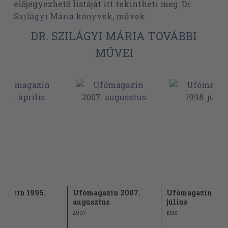
előjegyezhető listáját itt tekintheti meg:
Dr.
Szilágyi Mária könyvek, művek
DR. SZILÁGYI MÁRIA TOVÁBBI
MŰVEI
gazin 1995.
Ufómagazin 2007.
Ufómagazin 199
is
augusztus
július
2007
1998