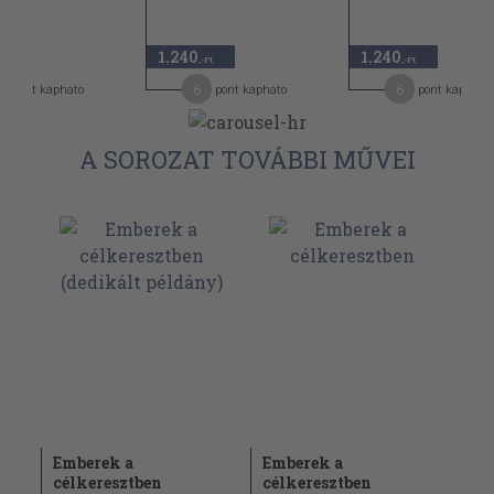
1.240
1.240
-Ft
,-Ft
,-Ft
0
6
6
pont kapható
pont kapható
pont kapható
A SOROZAT TOVÁBBI MŰVEI
Emberek a
Emberek a
célkeresztben
célkeresztben