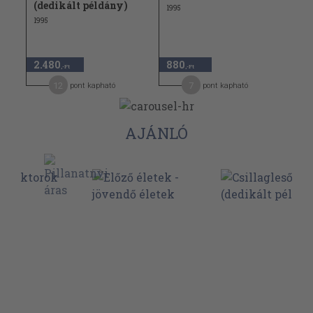
(dedikált példány)
1995
1995
2.480
880
,-Ft
,-Ft
12
7
pont kapható
pont kapható
AJÁNLÓ