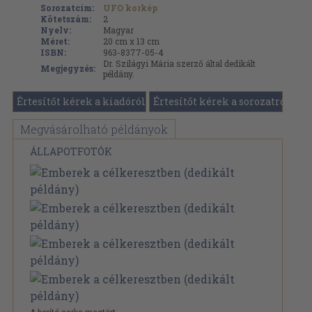
Sorozatcím:
UFO korkép
Kötetszám:
2
Nyelv:
Magyar
Méret:
20 cm x 13 cm
ISBN:
963-8377-05-4
Dr. Szilágyi Mária szerző által dedikált
Megjegyzés:
példány.
Értesítőt kérek a kiadóról
Értesítőt kérek a sorozatról
Megvásárolható példányok
ÁLLAPOTFOTÓK