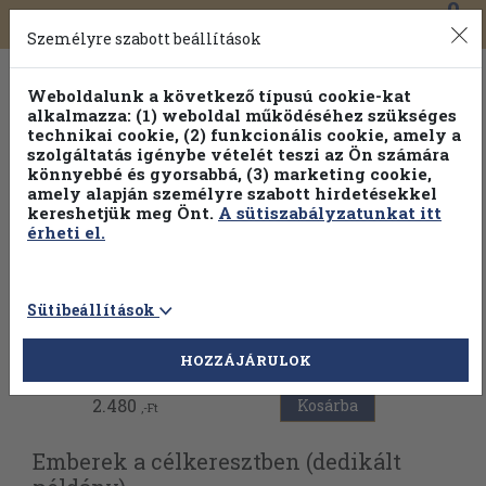
0
Toggle
Főmenü
Könyveink
navigation
Személyre szabott beállítások
Weboldalunk a következő típusú cookie-kat
alkalmazza: (1) weboldal működéséhez szükséges
technikai cookie, (2) funkcionális cookie, amely a
szolgáltatás igénybe vételét teszi az Ön számára
könnyebbé és gyorsabbá, (3) marketing cookie,
Válogasson több mint 30 000 kötet közül
amely alapján személyre szabott hirdetésekkel
Hobbi témakörökben
20% kedvezménnyel!
kereshetjük meg Önt.
A sütiszabályzatunkat itt
érheti el.
Sütibeállítások
Vissza az előző oldalra
HOZZÁJÁRULOK
2.480
Kosárba
,-Ft
Emberek a célkeresztben (dedikált