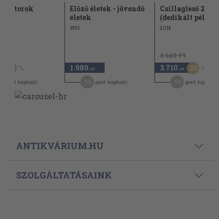
adoktorok
Előző életek - jövendő
Csillagleső 2015
életek
(dedikált példán
1991
2014
t
4.640 Ft
1.980
3.710
50
20
,-Ft
,-Ft
10
19
pont kapható
pont kapható
pont kapható
ANTIKVÁRIUM.HU
SZOLGÁLTATÁSAINK