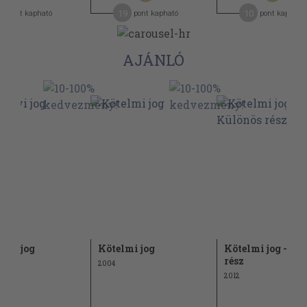
6
19
10
pont kapható
pont kapható
pont kapható
AJÁNLÓ
lyi jog
Kötelmi jog
Kötelmi jog - Kü
rész
2004
2012