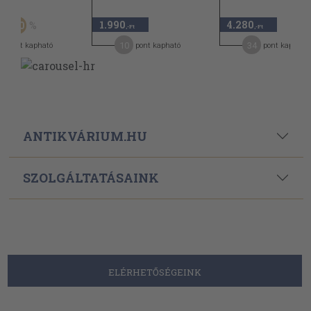
Ft
1.990
4.280
20
-Ft
,-Ft
,-Ft
1
10
34
pont kapható
pont kapható
pont kapható
ANTIKVÁRIUM.HU
SZOLGÁLTATÁSAINK
ELÉRHETŐSÉGEINK