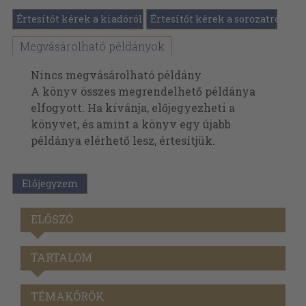
Értesítőt kérek a kiadóról
Értesítőt kérek a sorozatról
Megvásárolható példányok
Nincs megvásárolható példány
A könyv összes megrendelhető példánya
elfogyott. Ha kívánja, előjegyezheti a
könyvet, és amint a könyv egy újabb
példánya elérhető lesz, értesítjük.
Előjegyzem
ELŐSZÓ
TARTALOM
TÉMAKÖRÖK