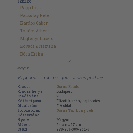
SZERZŐ
Papp Imre
Paczolay Péter
Kardos Gábor
Takács Albert
Majtényi László
Kovács Krisztina
Róth Erika
Budapest
'Papp Imre: Emberi jogok ' összes példány
Kiadó:
Osiris Kiadó
Kiadás helye:
Budapest
Kiadás éve:
2008
Kötés típusa:
Fűzött kemény papírkötés
Oldalszám:
919
oldal
Sorozatcím:
Osiris Tankönyvek
Kötetszám:
Nyelv:
Magyar
Méret:
24 cm x 17 cm
ISBN:
978-963-389-952-6