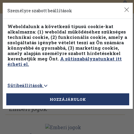
0
Toggle
Főmenü
Könyveink
navigation
Személyre szabott beállítások
Weboldalunk a következő típusú cookie-kat
alkalmazza: (1) weboldal működéséhez szükséges
technikai cookie, (2) funkcionális cookie, amely a
szolgáltatás igénybe vételét teszi az Ön számára
könnyebbé és gyorsabbá, (3) marketing cookie,
Válogasson több mint 1.000.000 kiadványunk közül
10-
amely alapján személyre szabott hirdetésekkel
100% kedvezménnyel!
kereshetjük meg Önt.
A sütiszabályzatunkat itt
érheti el.
Sütibeállítások
Vissza az előző oldalra
Válasszon példányt
HOZZÁJÁRULOK
Emberi jogok