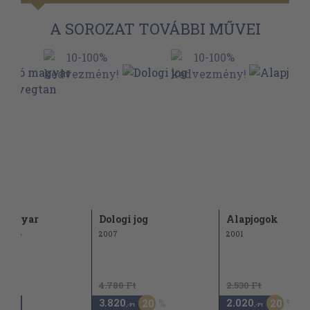
A SOROZAT TOVÁBBI MŰVEI
 magyar
Dologi jog
Alapjogok
gtan
2007
2001
4.780 Ft
2.530 Ft
3.820
2.020
20
20
,-Ft
,-Ft
,-Ft