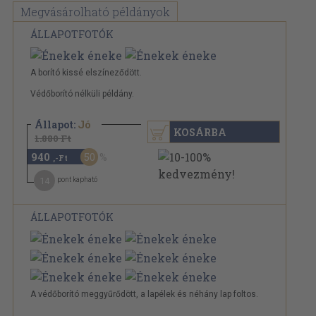
Megvásárolható példányok
ÁLLAPOTFOTÓK
A borító kissé elszíneződött.
Védőborító nélküli példány.
Állapot:
Jó
KOSÁRBA
1.880 Ft
940
50
,-Ft
14
pont kapható
ÁLLAPOTFOTÓK
A védőborító meggyűrődött, a lapélek és néhány lap foltos.