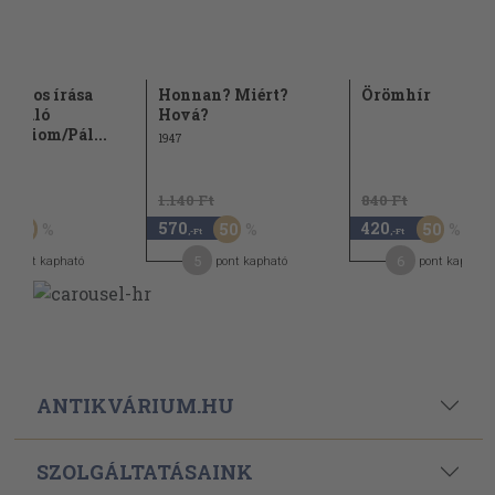
 János írása
Honnan? Miért?
Örömhír
nt való
Hová?
yéliom/Pál...
1947
t
1.140 Ft
840 Ft
570
420
50
50
50
,-Ft
,-Ft
5
6
pont kapható
pont kapható
pont kapható
ANTIKVÁRIUM.HU
SZOLGÁLTATÁSAINK