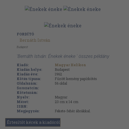
FORDÍTÓ
Bernáth István
Budapest
'Bernáth István: Énekek éneke ' összes példány
Kiadó:
Magyar Helikon
Kiadás helye:
Budapest
Kiadás éve:
1962
Kötés típusa:
Fűzött kemény papírkötés
Oldalszám:
56
oldal
Sorozatcím:
Kötetszám:
Nyelv:
Magyar
Méret:
23 cm x 14 cm
ISBN:
Megjegyzés:
Fekete-fehér ábrákkal.
Értesítőt kérek a kiadóról