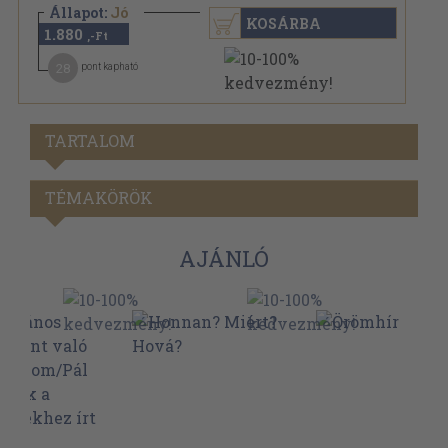
Állapot:
Jó
KOSÁRBA
1.880
,-Ft
28
pont kapható
TARTALOM
TÉMAKÖRÖK
AJÁNLÓ