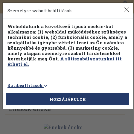
0
Toggle
Főmenü
Könyveink
navigation
Személyre szabott beállítások
Weboldalunk a következő típusú cookie-kat
alkalmazza: (1) weboldal működéséhez szükséges
technikai cookie, (2) funkcionális cookie, amely a
szolgáltatás igénybe vételét teszi az Ön számára
könnyebbé és gyorsabbá, (3) marketing cookie,
Válogasson több mint 1.000.000 kiadványunk közül
10-
amely alapján személyre szabott hirdetésekkel
100% kedvezménnyel!
kereshetjük meg Önt.
A sütiszabályzatunkat itt
érheti el.
Sütibeállítások
Vissza az előző oldalra
Válasszon példányt
HOZZÁJÁRULOK
Énekek éneke