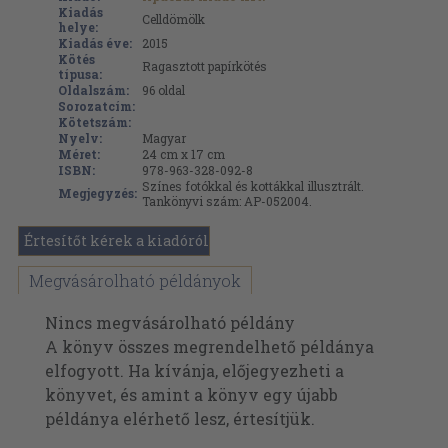
Kiadás
Celldömölk
helye:
Kiadás éve:
2015
Kötés
Ragasztott papírkötés
típusa:
Oldalszám:
96
oldal
Sorozatcím:
Kötetszám:
Nyelv:
Magyar
Méret:
24 cm x 17 cm
ISBN:
978-963-328-092-8
Színes fotókkal és kottákkal illusztrált.
Megjegyzés:
Tankönyvi szám: AP-052004.
Értesítőt kérek a kiadóról
Megvásárolható példányok
Nincs megvásárolható példány
A könyv összes megrendelhető példánya
elfogyott. Ha kívánja, előjegyezheti a
könyvet, és amint a könyv egy újabb
példánya elérhető lesz, értesítjük.