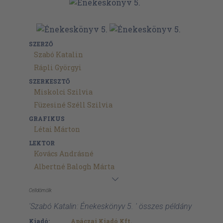
SZERZŐ
Szabó Katalin
Rápli Györgyi
SZERKESZTŐ
Miskolci Szilvia
Füzesiné Széll Szilvia
GRAFIKUS
Létai Márton
LEKTOR
Kovács Andrásné
Albertné Balogh Márta
Celldömölk
'Szabó Katalin: Énekeskönyv 5. ' összes példány
Kiadó:
Apáczai Kiadó Kft.