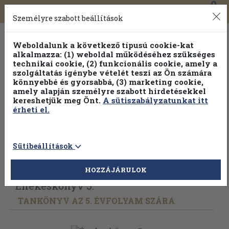
0
Toggle
Főmenü
Könyveink
navigation
Személyre szabott beállítások
Weboldalunk a következő típusú cookie-kat
alkalmazza: (1) weboldal működéséhez szükséges
technikai cookie, (2) funkcionális cookie, amely a
szolgáltatás igénybe vételét teszi az Ön számára
könnyebbé és gyorsabbá, (3) marketing cookie,
amely alapján személyre szabott hirdetésekkel
kereshetjük meg Önt.
A sütiszabályzatunkat itt
érheti el.
Sütibeállítások
Vissza az előző oldalra
Válasszon példányt
HOZZÁJÁRULOK
Énekeskönyv 5.
TANKÖNYV AZ 5. ÉVFOLYAM SZÁRA