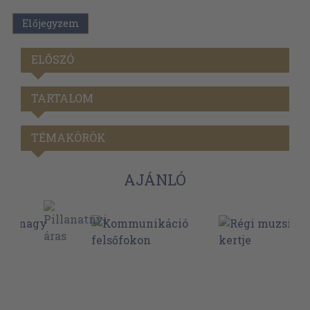
Előjegyzem
ELŐSZÓ
TARTALOM
TÉMAKÖRÖK
AJÁNLÓ