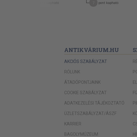
7
7
pont kapható
pont kapható
ANTIKVÁRIUM.HU
S
AKCIÓS SZABÁLYZAT
R
RÓLUNK
P
ÁTADÓPONTJAINK
E
COOKIE SZABÁLYZAT
F
ADATKEZELÉSI TÁJÉKOZTATÓ
P
ÜZLETSZABÁLYZAT/ÁSZF
K
KARRIER
C
BAGOLYMÚZEUM
H