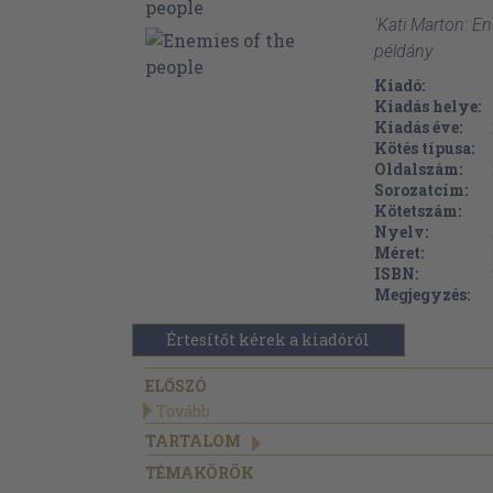
'Kati Marton: E
példány
Kiadó:
Kiadás helye:
Kiadás éve:
Kötés típusa:
Oldalszám:
Sorozatcím:
Kötetszám:
Nyelv:
Méret:
ISBN:
Megjegyzés:
Értesítőt kérek a kiadóról
ELŐSZÓ
Tovább
TARTALOM
TÉMAKÖRÖK