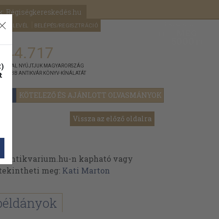
k: Régiségkereskedés.hu
A kosaram
HÍRLEVÉL
BELÉPÉS/REGISZTRÁCIÓ
MÉG
0
5000
Ft
144.717
)
ÁNNYAL NYÚJTJUK MAGYARORSZÁG
t
GYOBB ANTIKVÁR KÖNYV-KÍNÁLATÁT
YOK
KÖTELEZŐ ÉS AJÁNLOTT OLVASMÁNYOK
Vissza az előző oldalra
z Antikvarium.hu-n kapható vagy
t tekintheti meg:
Kati Marton
példányok