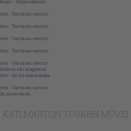
Angol
>
Szépirodalom
>
élés
>
Tartalom szerint
>
élés
>
Tartalom szerint
>
élés
>
Tartalom szerint
>
élés
>
Tartalom szerint
>
élés
>
Tartalom szerint
>
Határon túli magyarok
élés
>
Az író származása
élés
>
Tartalom szerint
>
plók, memoárok
KATI MARTON TOVÁBBI MŰVEI