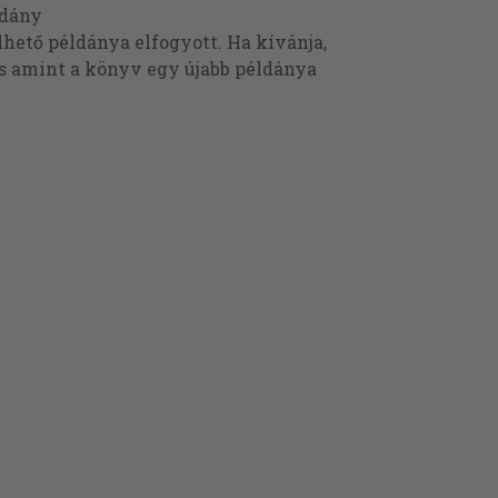
ldány
ető példánya elfogyott. Ha kívánja,
és amint a könyv egy újabb példánya