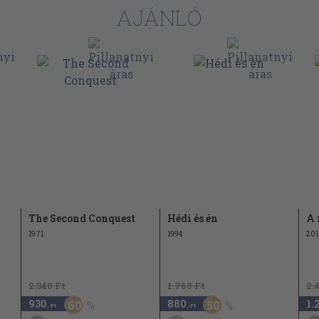
AJÁNLÓ
The Second Conquest
Hédi és én
A 
1971
1994
201
2.340 Ft
1.760 Ft
2.
930
880
1.
60
50
,-Ft
,-Ft