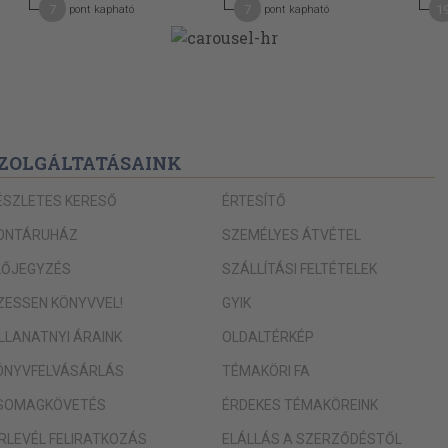
7
7
1
pont kapható
pont kapható
ZOLGÁLTATÁSAINK
ÉSZLETES KERESŐ
ÉRTESÍTŐ
ONTÁRUHÁZ
SZEMÉLYES ÁTVÉTEL
LŐJEGYZÉS
SZÁLLÍTÁSI FELTÉTELEK
IZESSEN KÖNYVVEL!
GYIK
ILLANATNYI ÁRAINK
OLDALTÉRKÉP
ÖNYVFELVÁSÁRLÁS
TÉMAKÖRI FA
SOMAGKÖVETÉS
ÉRDEKES TÉMAKÖREINK
ÍRLEVÉL FELIRATKOZÁS
ELÁLLÁS A SZERZŐDÉSTŐL