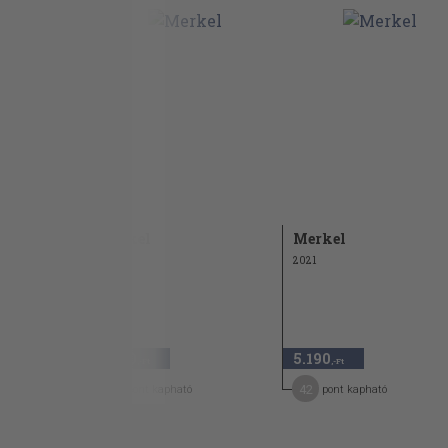
Merkel
Merkel
2022
2021
4.590
5.190
,-Ft
,-Ft
23
42
pont kapható
pont kapható