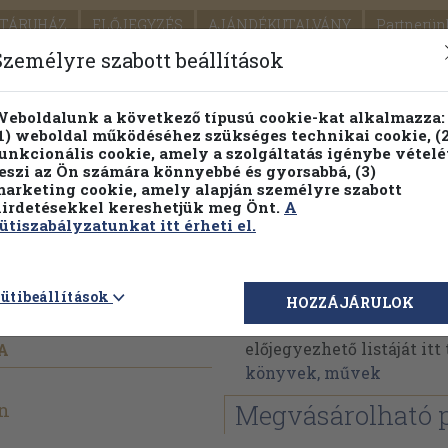
TÁRUHÁZ
ELŐJEGYZÉS
AJÁNDÉKUTALVÁNY
Partnerün
SZÁLLÍTÁS
SEGÍTSÉG
Személyre szabott beállítások
1.
Részletes kereső
Témaköri fa
eboldalunk a következő típusú cookie-kat alkalmazza:
1) weboldal működéséhez szükséges technikai cookie, (2
KIADV
unkcionális cookie, amely a szolgáltatás igénybe vételé
LEGNA
eszi az Ön számára könnyebbé és gyorsabbá, (3)
arketing cookie, amely alapján személyre szabott
PILLANATNYI ÁRAINK
FENNTARTHATÓ OLVASMÁN
irdetésekkel kereshetjük meg Önt.
A
ütiszabályzatunkat itt érheti el.
eople
Kati Marton
ütibeállítások
HOZZÁJÁRULOK
Kati Marton műveinek a
előjegyezhető listáját it
A
könyvek, művek
on
Megvásárolható 