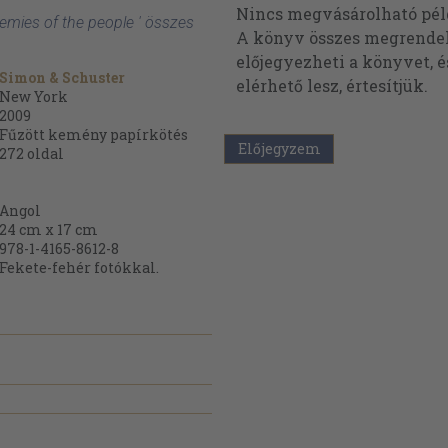
Nincs megvásárolható pé
nemies of the people ' összes
A könyv összes megrendelh
előjegyezheti a könyvet, 
Simon & Schuster
elérhető lesz, értesítjük.
New York
2009
Fűzött kemény papírkötés
Előjegyzem
272
oldal
Angol
24 cm x 17 cm
978-1-4165-8612-8
Fekete-fehér fotókkal.