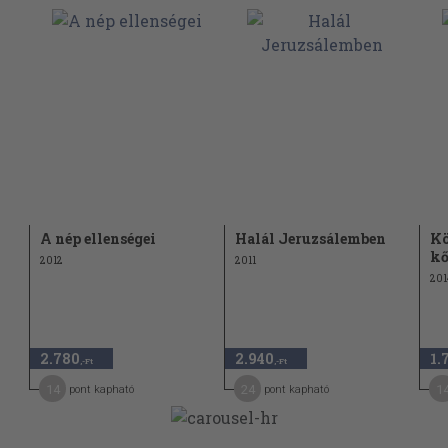
A nép ellenségei
Halál Jeruzsálemben
Kö
kő
2012
2011
201
2.780
2.940
1.
,-Ft
,-Ft
14
24
1
pont kapható
pont kapható