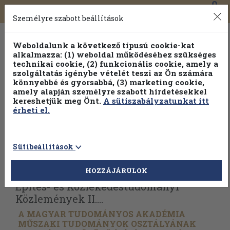
0
Toggle
Főmenü
Könyveink
navigation
Személyre szabott beállítások
Weboldalunk a következő típusú cookie-kat
alkalmazza: (1) weboldal működéséhez szükséges
technikai cookie, (2) funkcionális cookie, amely a
szolgáltatás igénybe vételét teszi az Ön számára
könnyebbé és gyorsabbá, (3) marketing cookie,
amely alapján személyre szabott hirdetésekkel
kereshetjük meg Önt.
A sütiszabályzatunkat itt
érheti el.
Sütibeállítások
Vissza az előző oldalra
Válasszon példányt
HOZZÁJÁRULOK
Építés- és Közlekedéstudományi
Közlemények II....
A MAGYAR TUDOMÁNYOS AKADÉMIA
MŰSZAKI TUDOMÁNYOK OSZTÁLYÁNAK