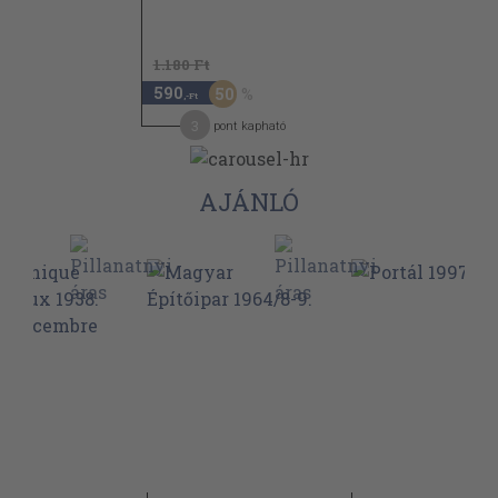
1.180 Ft
590
50
,-Ft
3
pont kapható
AJÁNLÓ