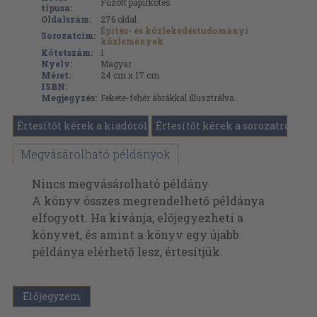
Fűzött papírkötés
típusa:
Oldalszám:
276
oldal
Építés- és közlekedéstudományi
Sorozatcím:
közlemények
Kötetszám:
1
Nyelv:
Magyar
Méret:
24 cm x 17 cm
ISBN:
Megjegyzés:
Fekete-fehér ábrákkal illusztrálva.
Értesítőt kérek a kiadóról
Értesítőt kérek a sorozatról
Megvásárolható példányok
Nincs megvásárolható példány
A könyv összes megrendelhető példánya
elfogyott. Ha kívánja, előjegyezheti a
könyvet, és amint a könyv egy újabb
példánya elérhető lesz, értesítjük.
Előjegyzem