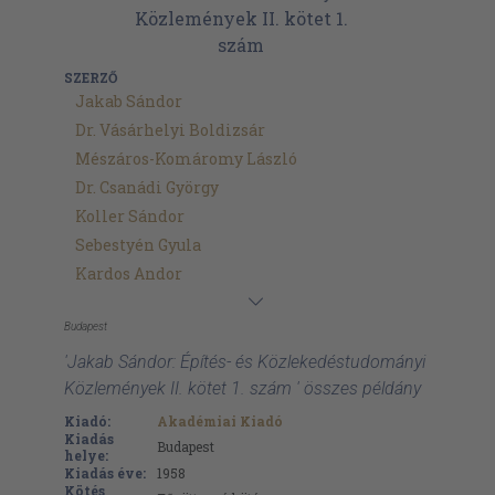
SZERZŐ
Jakab Sándor
Dr. Vásárhelyi Boldizsár
Mészáros-Komáromy László
Dr. Csanádi György
Koller Sándor
Sebestyén Gyula
Kardos Andor
Budapest
'Jakab Sándor: Építés- és Közlekedéstudományi
Közlemények II. kötet 1. szám ' összes példány
Kiadó:
Akadémiai Kiadó
Kiadás
Budapest
helye:
Kiadás éve:
1958
Kötés