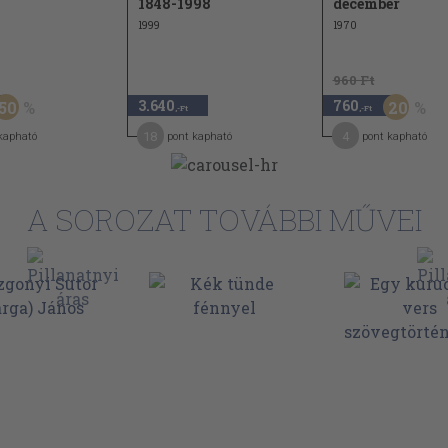
1848-1998
december
1999
1970
960 Ft
3.640
760
50
20
,-Ft
,-Ft
18
4
kapható
pont kapható
pont kapható
A SOROZAT TOVÁBBI MŰVEI