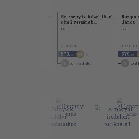
Thoraconymus Mátyás
Berzsenyi a közelítő tél
Rozgony
című versének...
János
1972
1981
1972
1.140 Ft
1.140 Ft
1.140 Ft
570
570
570
50
50
,-Ft
,-Ft
,-Ft
5
5
3
pont kapható
pont kapható
pont 