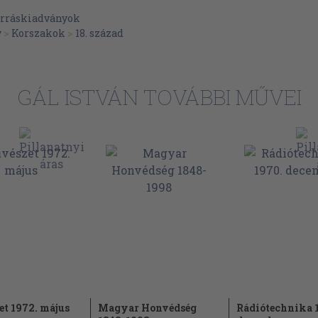
rráskiadványok
y
>
Korszakok
>
18. század
GÁL ISTVÁN TOVÁBBI MŰVEI
t 1972. május
Magyar Honvédség
Rádiótechnika 