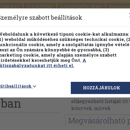
TÁRUHÁZ
ELŐJEGYZÉS
AJÁNDÉKUTALVÁNY
Partnerün
SZÁLLÍTÁS
SEGÍTSÉG
Személyre szabott beállítások
1.
Részletes kereső
Témaköri fa
eboldalunk a következő típusú cookie-kat alkalmazza:
1) weboldal működéséhez szükséges technikai cookie, (2
KIADV
unkcionális cookie, amely a szolgáltatás igénybe vételé
LEGNA
eszi az Ön számára könnyebbé és gyorsabbá, (3)
arketing cookie, amely alapján személyre szabott
PILLANATNYI ÁRAINK
FENNTARTHATÓ OLVASMÁN
irdetésekkel kereshetjük meg Önt.
A
ütiszabályzatunkat itt érheti el.
velei a
Gál István
ütibeállítások
HOZZÁJÁRULOK
Gál István műveinek az
-ban
előjegyezhető listáját it
könyvek, művek
Megvásárolható 