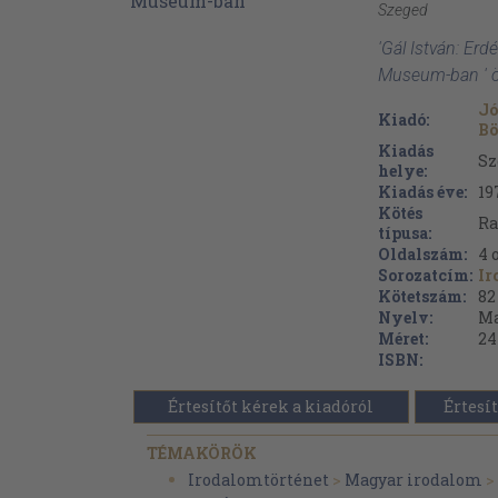
Szeged
'Gál István: Erdé
Museum-ban ' ö
Jó
Kiadó:
Bö
Kiadás
Sz
helye:
Kiadás éve:
19
Kötés
Ra
típusa:
Oldalszám:
4
o
Sorozatcím:
Ir
Kötetszám:
82
Nyelv:
Ma
Méret:
24
ISBN:
Értesítőt kérek a kiadóról
Értesít
TÉMAKÖRÖK
Irodalomtörténet
>
Magyar irodalom
>