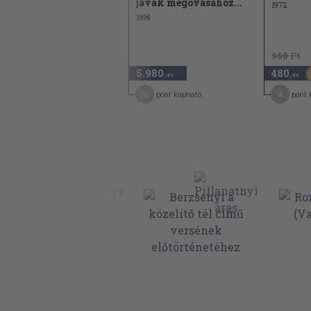
javak megóvásához...
1982
1972
1995
960 Ft
960 Ft
670
5.980
480
30
,-Ft
,-Ft
,-Ft
6
30
4
pont kapható
pont kapható
pont 