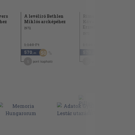
vers
A levélíró Bethlen
Rimay János levele
hez
Miklós arcképéhez
Kővárból Perneszy
Erzsébethez
1972
1972
1.140 Ft
1.140 Ft
570
570
50
50
,-Ft
,-Ft
5
3
pont kapható
pont kapható