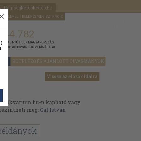
k: Régiségkereskedés.hu
A kosaram
HÍRLEVÉL
BELÉPÉS/REGISZTRÁCIÓ
MÉG
0
5000
Ft
144.782
)
ÁNNYAL NYÚJTJUK MAGYARORSZÁG
t
GYOBB ANTIKVÁR KÖNYV-KÍNÁLATÁT
YOK
KÖTELEZŐ ÉS AJÁNLOTT OLVASMÁNYOK
Vissza az előző oldalra
 Antikvarium.hu-n kapható vagy
t tekintheti meg:
Gál István
példányok