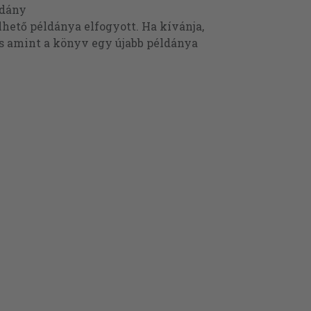
ldány
ető példánya elfogyott. Ha kívánja,
és amint a könyv egy újabb példánya