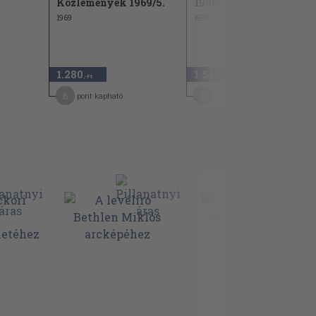
Közlemények 1969/5.
1996
1969
1996
1.280
1.540
,-Ft
,-Ft
6
12
pont kapható
pont kapható