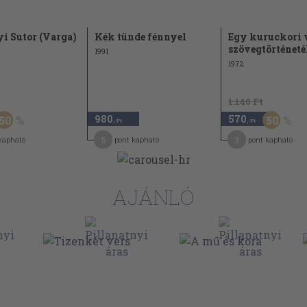
i Sutor (Varga)
Kék tünde fénnyel
Egy kuruckori 
szövegtörténeté
1991
1972
1.140 Ft
980
570
50
50
,-Ft
,-Ft
5
3
kapható
pont kapható
pont kapható
AJÁNLÓ