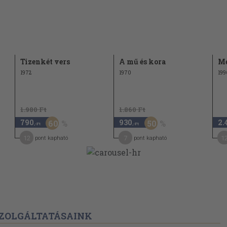
Tizenkét vers
A mű és kora
Me
1972
1970
199
1.980 Ft
1.860 Ft
790
930
2.
60
50
,-Ft
,-Ft
12
7
1
pont kapható
pont kapható
ZOLGÁLTATÁSAINK