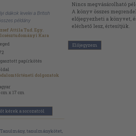
Nincs megvásárolható pé
A könyv összes megrendelh
lyi diákok levelei a British
előjegyezheti a könyvet, 
sszes példány
elérhető lesz, értesítjük.
zsef Attila Tud. Egy.
lcsésztudományi Kara
eged
Előjegyzem
72
gasztott papírkötés
ldal
odalomtörténeti dolgozatok
gyar
 cm x 17 cm
őt kérek a sorozatról
Tanulmány, tanulmánykötet,