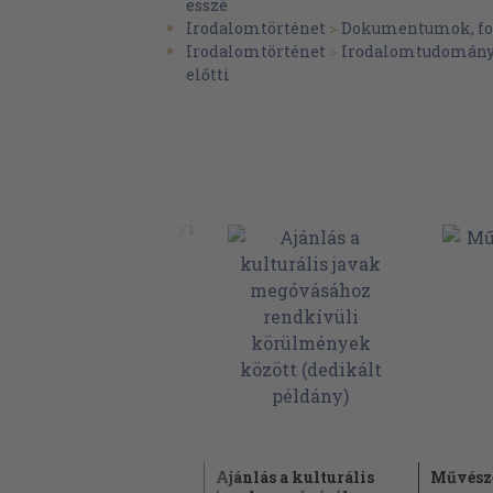
esszé
Irodalomtörténet
>
Dokumentumok, fo
Irodalomtörténet
>
Irodalomtudomán
előtti
Kodály-mérleg 1982
Ajánlás a kulturális
Művésze