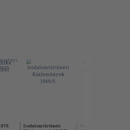
1970.
Irodalomtörténeti
Vecsési kalendárium