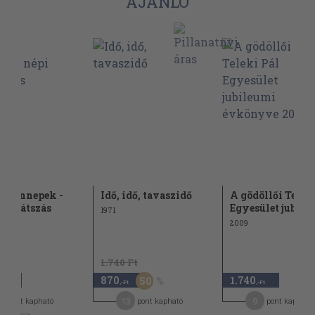
AJÁNLÓ
ri ünnepek -
Idő, idő, tavaszidő
A gödöllői Telek
színjátszás
Egyesület jubileu
1971
2009
1.740 Ft
870
1.740
50
,-Ft
,-Ft
,-Ft
2
13
9
pont kapható
pont kapható
pont kapható