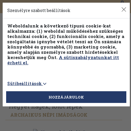
0
Toggle
Főmenü
Könyveink
navigation
Személyre szabott beállítások
Weboldalunk a következő típusú cookie-kat
alkalmazza: (1) weboldal működéséhez szükséges
technikai cookie, (2) funkcionális cookie, amely a
szolgáltatás igénybe vételét teszi az Ön számára
könnyebbé és gyorsabbá, (3) marketing cookie,
amely alapján személyre szabott hirdetésekkel
kereshetjük meg Önt.
A sütiszabályzatunkat itt
érheti el.
Sütibeállítások
Vissza az előző oldalra
Válasszon példányt
HOZZÁJÁRULOK
Hegyet hágék, lőtőt lépék
ARCHAIKUS NÉPI IMÁDSÁGOK