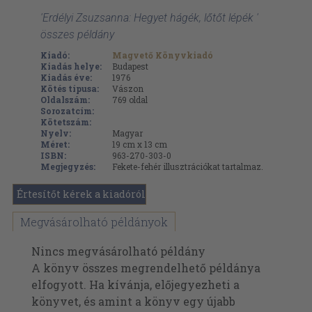
'Erdélyi Zsuzsanna: Hegyet hágék, lőtőt lépék '
összes példány
Kiadó:
Magvető Könyvkiadó
Kiadás helye:
Budapest
Kiadás éve:
1976
Kötés típusa:
Vászon
Oldalszám:
769
oldal
Sorozatcím:
Kötetszám:
Nyelv:
Magyar
Méret:
19 cm x 13 cm
ISBN:
963-270-303-0
Megjegyzés:
Fekete-fehér illusztrációkat tartalmaz.
Értesítőt kérek a kiadóról
Megvásárolható példányok
Nincs megvásárolható példány
A könyv összes megrendelhető példánya
elfogyott. Ha kívánja, előjegyezheti a
könyvet, és amint a könyv egy újabb