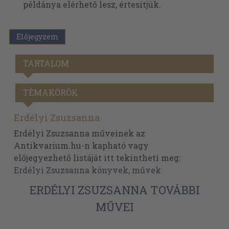
példánya elérhető lesz, értesítjük.
Előjegyzem
TARTALOM
TÉMAKÖRÖK
Erdélyi Zsuzsanna
Erdélyi Zsuzsanna műveinek az
Antikvarium.hu-n kapható vagy
előjegyezhető listáját itt tekintheti meg:
Erdélyi Zsuzsanna könyvek, művek
ERDÉLYI ZSUZSANNA TOVÁBBI
MŰVEI