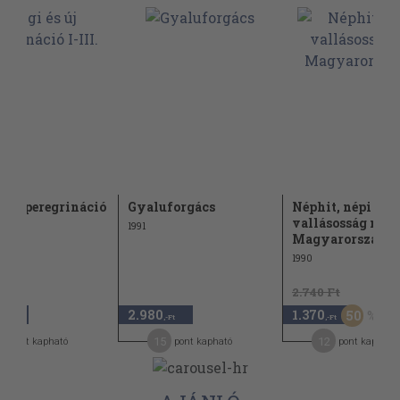
és új peregrináció
Gyaluforgács
Néphit, népi
vallásosság ma
1991
Magyarországo
1990
2.740 Ft
2.980
1.370
50
,-Ft
,-Ft
,-Ft
9
15
12
pont kapható
pont kapható
pont kapható