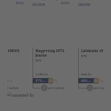
rora 1983/3.
Nagyvilág 1972.
Látóhatár 1979. 
június
1979
1972
t
1.150 Ft
960 Ft
570
480
50
50
50
,-Ft
,-Ft
3
2
pont kapható
pont kapható
pont kapható