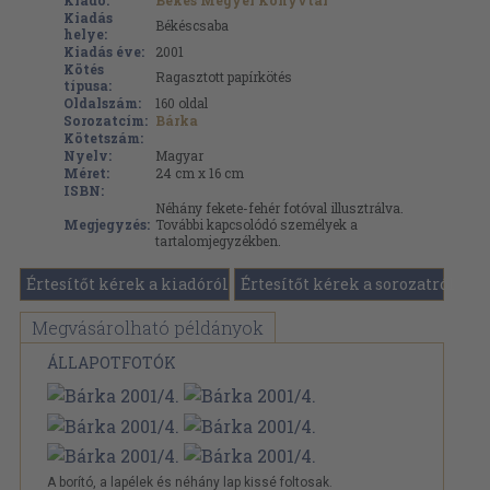
Kiadó:
Békés Megyei Könyvtár
Kiadás
Békéscsaba
helye:
Kiadás éve:
2001
Kötés
Ragasztott papírkötés
típusa:
Oldalszám:
160
oldal
Sorozatcím:
Bárka
Kötetszám:
Nyelv:
Magyar
Méret:
24 cm x 16 cm
ISBN:
Néhány fekete-fehér fotóval illusztrálva.
Megjegyzés:
További kapcsolódó személyek a
tartalomjegyzékben.
Értesítőt kérek a kiadóról
Értesítőt kérek a sorozatról
Megvásárolható példányok
ÁLLAPOTFOTÓK
A borító, a lapélek és néhány lap kissé foltosak.