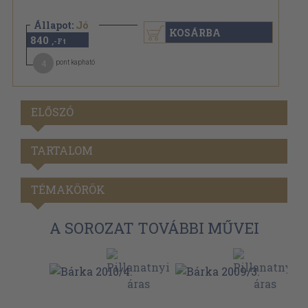
Állapot:
Jó
KOSÁRBA
840
,-Ft
4
pont kapható
ELŐSZÓ
TARTALOM
TÉMAKÖRÖK
A SOROZAT TOVÁBBI MŰVEI