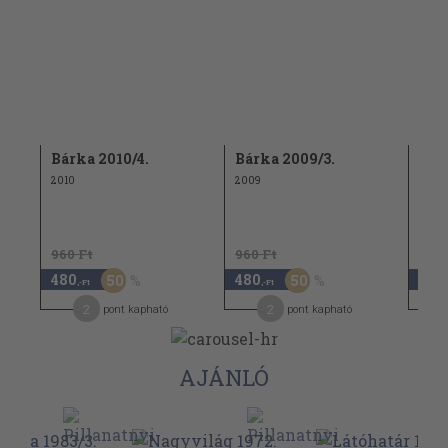
Bárka 2010/4.
Bárka 2009/3.
Bár
2010
2009
2006
960 Ft
960 Ft
960 
480
480
480
50
50
,-Ft
,-Ft
2
2
pont kapható
pont kapható
AJÁNLÓ