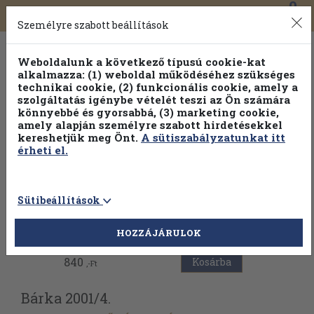
0
Toggle
Főmenü
Könyveink
navigation
Személyre szabott beállítások
Weboldalunk a következő típusú cookie-kat
alkalmazza: (1) weboldal működéséhez szükséges
technikai cookie, (2) funkcionális cookie, amely a
szolgáltatás igénybe vételét teszi az Ön számára
könnyebbé és gyorsabbá, (3) marketing cookie,
amely alapján személyre szabott hirdetésekkel
kereshetjük meg Önt.
A sütiszabályzatunkat itt
érheti el.
Sütibeállítások
Vissza az előző oldalra
HOZZÁJÁRULOK
840
Kosárba
,-Ft
Bárka 2001/
4.