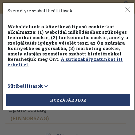
0
Toggle
Főmenü
Könyveink
navigation
Személyre szabott beállítások
Weboldalunk a következő típusú cookie-kat
alkalmazza: (1) weboldal működéséhez szükséges
technikai cookie, (2) funkcionális cookie, amely a
szolgáltatás igénybe vételét teszi az Ön számára
könnyebbé és gyorsabbá, (3) marketing cookie,
amely alapján személyre szabott hirdetésekkel
kereshetjük meg Önt.
A sütiszabályzatunkat itt
érheti el.
Sütibeállítások
Vissza az előző oldalra
Válasszon példányt
HOZZÁJÁRULOK
Épülő ország
(FINNORSZÁG)