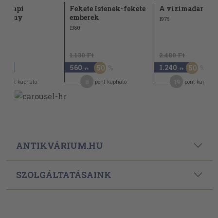
ennapi
Fekete Istenek-fekete
A vízimadarak 
omány
emberek
1975
1980
1.130 Ft
2.480 Ft
560
1.240
50
50
,-Ft
,-Ft
,-Ft
2
8
19
pont kapható
pont kapható
pont kapható
ANTIKVÁRIUM.HU
SZOLGÁLTATÁSAINK