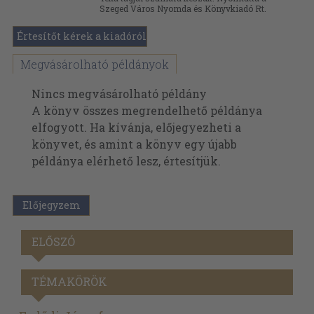
Szeged Város Nyomda és Könyvkiadó Rt.
Értesítőt kérek a kiadóról
Megvásárolható példányok
Nincs megvásárolható példány
A könyv összes megrendelhető példánya
elfogyott. Ha kívánja, előjegyezheti a
könyvet, és amint a könyv egy újabb
példánya elérhető lesz, értesítjük.
Előjegyzem
ELŐSZÓ
TÉMAKÖRÖK