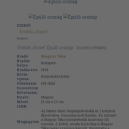
SZERZŐ
Erdődi József
Budapest
'Erdődi József: Épülő ország ' összes példány
Kiadó:
Magyar Téka
Kiadás
Budapest
helye:
Kiadás éve:
1939
Kötés
Könyvkötői kötés
típusa:
Oldalszám:
158
oldal
Sorozatcím:
Kötetszám:
Nyelv:
Magyar
Méret:
19 cm x 13 cm
ISBN:
42 fekete-fehér fényképfelvétellel és 1 kottával
illusztrálva. Sorszámozott kiadás. Ez a könyv
a Magyar Téka tizenkettedik kiadvány (III.
Megjegyzés:
sorozat, 2. kötet), amely kizárólag a Magyar
Téka tagjai számára készült. Nyomtatta a