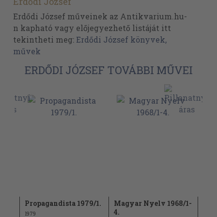
Erdődi József
Erdődi József műveinek az Antikvarium.hu-
n kapható vagy előjegyezhető listáját itt
tekintheti meg:
Erdődi József könyvek,
művek
ERDŐDI JÓZSEF TOVÁBBI MŰVEI
964.
Propagandista 1979/1.
Magyar Nyelv 1968/1-
Ált
4.
Tan
1979