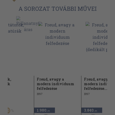
A SOROZAT TOVÁBBI MŰVEI
torok,
Freud, avagy a
Freud, avagy a
túrák
modern individuum
modern individ
felfedezése
felfedezése...
1997
1997
Ft
1.980
3.840
30
,-Ft
,-Ft
,-Ft