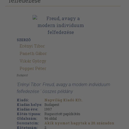
felfedezése
SZERZŐ
Erényi Tibor
Paneth Gábor
Vikár György
Popper Péter
Budapest
'Erényi Tibor: Freud, avagy a modern individuum
felfedezése ' összes példány
Kiadó:
Napvilág Kiadó Kft.
Kiadás helye:
Budapest
Kiadás éve:
1997
Kötés típusa:
Ragasztott papírkötés
Oldalszám:
96
oldal
Sorozatcím:
Akik nyomot hagytak a 20. századon
Kötetszám:
2