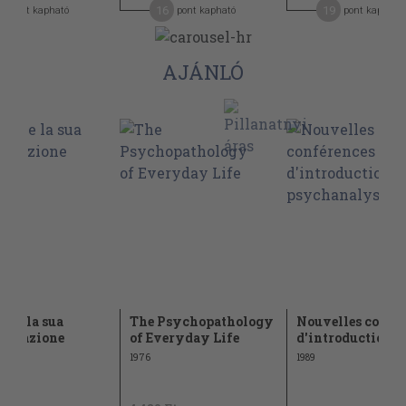
5
16
19
pont kapható
pont kapható
pont kapható
AJÁNLÓ
no e la sua
The Psychopathology
Nouvelles confé
pretazione
of Everyday Life
d'introduction á l
1976
1989