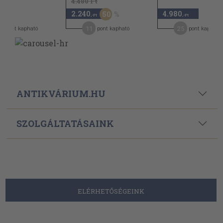
4.480 Ft
2.240
4.980
50
,-Ft
,-Ft
,-Ft
7
11
25
pont kapható
pont kapható
pont kapható
ANTIKVÁRIUM.HU
SZOLGÁLTATÁSAINK
ELÉRHETŐSÉGEINK