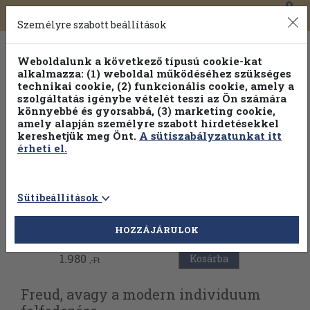
0
Toggle
Főmenü
Könyveink
navigation
Személyre szabott beállítások
Weboldalunk a következő típusú cookie-kat
alkalmazza: (1) weboldal működéséhez szükséges
technikai cookie, (2) funkcionális cookie, amely a
szolgáltatás igénybe vételét teszi az Ön számára
könnyebbé és gyorsabbá, (3) marketing cookie,
amely alapján személyre szabott hirdetésekkel
kereshetjük meg Önt.
A sütiszabályzatunkat itt
érheti el.
Sütibeállítások
Vissza az előző oldalra
HOZZÁJÁRULOK
1.980
Kosárba
,-Ft
Freud, avagy a modern individuum