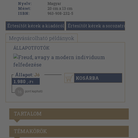
Nyelv:
Magyar
Méret:
20 cm x 13 cm
ISBN:
963-908-232-5
Értesítőt kérek a kiadóról
Értesítőt kérek a sorozatról
Megvásárolható példányok
ÁLLAPOTFOTÓK
Állapot:
Jó
KOSÁRBA
1.980
,-Ft
16
pont kapható
TARTALOM
TÉMAKÖRÖK