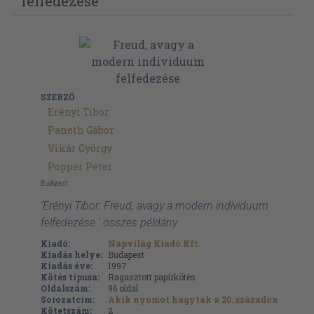
felfedezése
SZERZŐ
Erényi Tibor
Paneth Gábor
Vikár György
Popper Péter
Budapest
'Erényi Tibor: Freud, avagy a modern individuum
felfedezése ' összes példány
Kiadó:
Napvilág Kiadó Kft.
Kiadás helye:
Budapest
Kiadás éve:
1997
Kötés típusa:
Ragasztott papírkötés
Oldalszám:
96
oldal
Sorozatcím:
Akik nyomot hagytak a 20. századon
Kötetszám:
2