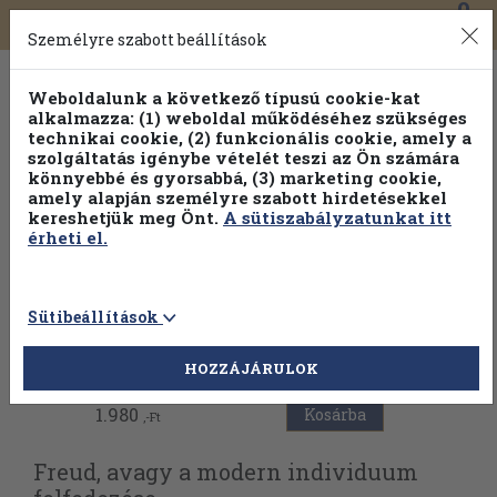
0
Toggle
Főmenü
Könyveink
navigation
Személyre szabott beállítások
Weboldalunk a következő típusú cookie-kat
alkalmazza: (1) weboldal működéséhez szükséges
technikai cookie, (2) funkcionális cookie, amely a
szolgáltatás igénybe vételét teszi az Ön számára
könnyebbé és gyorsabbá, (3) marketing cookie,
amely alapján személyre szabott hirdetésekkel
kereshetjük meg Önt.
A sütiszabályzatunkat itt
érheti el.
Sütibeállítások
Vissza az előző oldalra
HOZZÁJÁRULOK
1.980
Kosárba
,-Ft
Freud, avagy a modern individuum