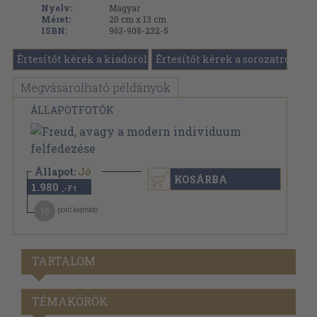
Nyelv:
Magyar
Méret:
20 cm x 13 cm
ISBN:
963-908-232-5
Értesítőt kérek a kiadóról
Értesítőt kérek a sorozatról
Megvásárolható példányok
ÁLLAPOTFOTÓK
Állapot:
Jó
KOSÁRBA
1.980
,-Ft
16
pont kapható
TARTALOM
TÉMAKÖRÖK