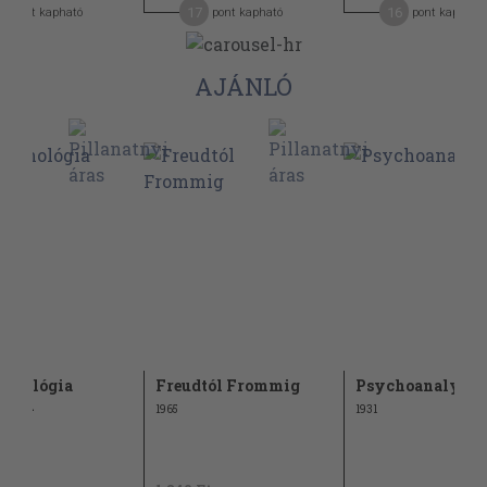
5
17
16
pont kapható
pont kapható
pont kapható
AJÁNLÓ
ichológia
Freudtól Frommig
Psychoanalysis
erei
1965
1931