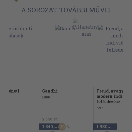
A SOROZAT TOVÁBBI MŰVEI
történeti
Gandhi
Freud, avagy a
ások
modern individ
2000
felfedezése
1997
2.640 Ft
1.840
1.980
30
,-Ft
,-Ft
,-Ft