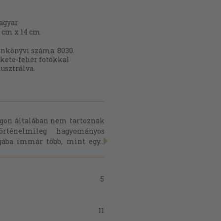
agyar
 cm x 14 cm
nkönyvi száma: 8030.
kete-fehér fotókkal
lusztrálva.
gon általában nem tartoznak
örténelmileg hagyományos
gába immár több, mint egy...
5
11