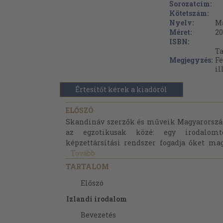
Sorozatcím:
Kötetszám:
Nyelv:
M
Méret:
20
ISBN:
Ta
Megjegyzés:
Fe
il
Értesítőt kérek a kiadóról
ELŐSZÓ
Skandináv szerzők és műveik Magyarorszá
az egzotikusak közé: egy irodalomt
képzettársítási rendszer fogadja őket ma
Tovább
TARTALOM
Előszó
Izlandi irodalom
Bevezetés