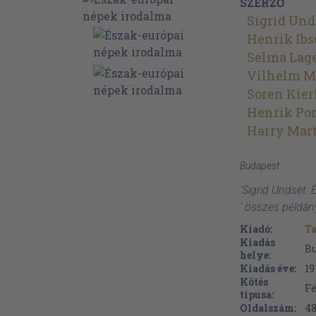
SZERZŐ
Sigrid Und
Henrik Ib
Selma Lage
Vilhelm M
Soren Kier
Henrik Po
Harry Mar
Budapest
'Sigrid Undset:
' összes példán
Kiadó:
T
Kiadás
B
helye:
Kiadás éve:
19
Kötés
Fé
típusa:
Oldalszám:
4