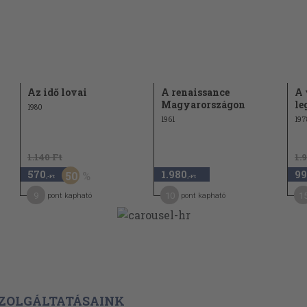
lyés Gyula
63
Az idő lovai
A renaissance
A 
67
Magyarországon
le
1980
68
1961
197
70
tása
1.140 Ft
1.
71
rdítása
570
1.980
99
50
,-Ft
,-Ft
mese). Bernáth
71
9
10
1
pont kapható
pont kapható
n Ottó
73
74
Ottó fordítása
Eörsi István
75
ZOLGÁLTATÁSAINK