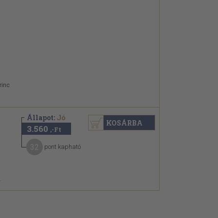
rinc
Állapot:
Jó
KOSÁRBA
3.560
,-Ft
32
pont kapható
.