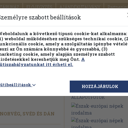
TÁRUHÁZ
ELŐJEGYZÉS
AJÁNDÉKUTALVÁNY
Partnerün
SZÁLLÍTÁS
SEGÍTSÉG
Személyre szabott beállítások
1.
Részletes kereső
Témaköri fa
eboldalunk a következő típusú cookie-kat alkalmazza:
1) weboldal működéséhez szükséges technikai cookie, (2
KIADV
unkcionális cookie, amely a szolgáltatás igénybe vételé
LEGNA
eszi az Ön számára könnyebbé és gyorsabbá, (3)
arketing cookie, amely alapján személyre szabott
PILLANATNYI ÁRAINK
FENNTARTHATÓ OLVASMÁN
irdetésekkel kereshetjük meg Önt.
A
ütiszabályzatunkat itt érheti el.
épek
ütibeállítások
Megvásárolható 
HOZZÁJÁRULOK
ÁLLAPOTFOTÓK
 NORVÉG, SVÉD ÉS DÁN