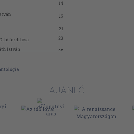
14
stván
16
21
23
Ottó fordítása
áth István
25
Bernáth István
34
antológia
AJÁNLÓ
57
h István
58
59
ernáth István
59