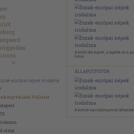
set
sen
rlöf
oberg
kegaard
ntoppidan
A borító éle kopott, a lapélek és a ge
tinson
foltos.
ÁLLAPOTFOTÓK
 Észak-európai népek irodalma
y
ankönyvkiadó Vállalat
udapest
A borítón karcolásnyomok láthatóak
70
lvászon
86
oldal