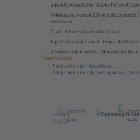
A jósnő jövendölése. Gulyás Pál fordítása
Vikingkori versek (Hávámál). Bernáth I
fordításai
Őrölő. Weöres Sándor fordítása
Egrill Skallagrimsson: Fiasirató. Orbán 
A Vikingfiak (részlet). (Nájls Saga). Bern
fordítása
TÉMAKÖRÖK
Szépirodalom
>
Antológia
Halldór Laxness: Izlandi pör (részlet). 
Szépirodalom
>
Versek, eposzok
>
Vers
fordítása
Faeröeri (főrjszk) irodalom
Bevezetés
Janus Djurhuus: Grimur Kamban. Bernát
fordítása
Imádság. Bernáth István fordítása
William Heinesen: Itthon a világban. B
fordítása