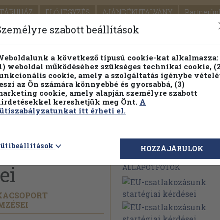
TÁRUHÁZ
ELŐJEGYZÉS
AJÁNDÉKUTALVÁNY
Partnerün
SZÁLLÍTÁS
SEGÍTSÉG
Személyre szabott beállítások
Részletes kereső
Témaköri fa
eboldalunk a következő típusú cookie-kat alkalmazza:
1) weboldal működéséhez szükséges technikai cookie, (2
unkcionális cookie, amely a szolgáltatás igénybe vételé
eszi az Ön számára könnyebbé és gyorsabbá, (3)
arketing cookie, amely alapján személyre szabott
PILLANATNYI ÁRAINK
FENNTARTHATÓ OLVASMÁN
irdetésekkel kereshetjük meg Önt.
A
ütiszabályzatunkat itt érheti el.
unk
ütibeállítások
Megvásárolható 
HOZZÁJÁRULOK
ei
ÁLLAPOTFOTÓK
NKACSOPORT
MZÉSEI