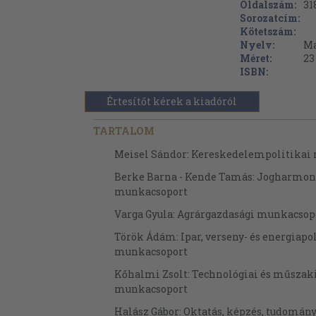
Oldalszám:
31
Sorozatcím:
Kötetszám:
Nyelv:
Ma
Méret:
23
ISBN:
Értesítőt kérek a kiadóról
TARTALOM
Meisel Sándor: Kereskedelempolitikai
Berke Barna - Kende Tamás: Jogharmon
munkacsoport
Varga Gyula: Agrárgazdasági munkacsop
Török Ádám: Ipar, verseny- és energiapo
munkacsoport
Kőhalmi Zsolt: Technológiai és műszaki
munkacsoport
Halász Gábor: Oktatás, képzés, tudomán