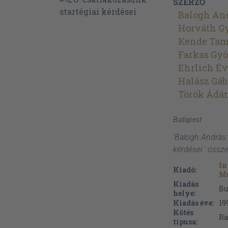
SZERZŐ
Balogh An
Horváth G
Kende Tam
Farkas Gy
Ehrlich É
Halász Gáb
Török Ádá
Budapest
'Balogh András:
kérdései ' össz
In
Kiadó:
Mu
Kiadás
Bu
helye:
Kiadás éve:
19
Kötés
Ra
típusa: