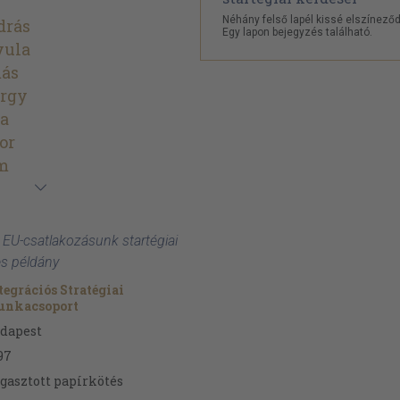
Néhány felső lapél kissé elszíneződ
drás
Egy lapon bejegyzés található.
yula
ás
örgy
va
or
m
 EU-csatlakozásunk startégiai
es példány
tegrációs Stratégiai
nkacsoport
dapest
97
gasztott papírkötés