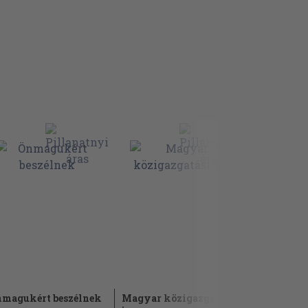
magukért beszélnek
Magyar közigazgatási
A Welcome 