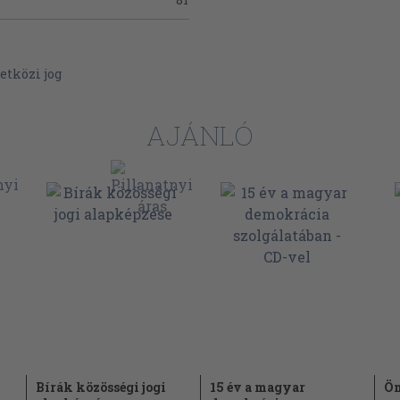
95
soport
117
kacsoport
tközi jog
138
csoport
156
AJÁNLÓ
nkacsoport
179
201
soport
dinációs
247
261
ort
268
soport
ságügy/Schengen
277
, intézményi
Bírák közösségi jogi
15 év a magyar
Ön
298