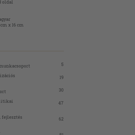
8
oldal
gyar
 cm x 16 cm
5
 munkacsoport
izációs
19
30
ort
litikai
47
 fejlesztés
62
y
81