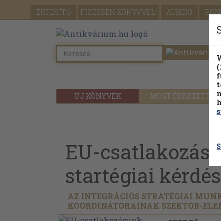
ÉRTESÍTŐ
FIZESSEN
KÖNYVVEL!
AUKCIÓ
PON
W
(
f
t
m
ÚJ KÖNYVEK
MOST ÉRKEZETT
h
s
EU-csatlakozás
S
startégiai kérdés
AZ INTEGRÁCIÓS STRATÉGIAI MU
KOORDINÁTORAINAK SZEKTOR-ELE