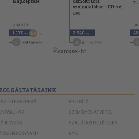
alapképzése
demokrácia
200
szolgálatában - CD-vel
ációs
302
2005
2.340 Ft
96
agyar
309
1.170
3.940
48
50
,-Ft
,-Ft
6
20
2
pont kapható
pont kapható
ZOLGÁLTATÁSAINK
ÉSZLETES KERESŐ
ÉRTESÍTŐ
ONTÁRUHÁZ
SZEMÉLYES ÁTVÉTEL
LŐJEGYZÉS
SZÁLLÍTÁSI FELTÉTELEK
IZESSEN KÖNYVVEL!
GYIK