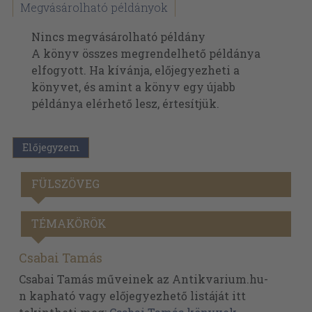
Megvásárolható példányok
Nincs megvásárolható példány
A könyv összes megrendelhető példánya
elfogyott. Ha kívánja, előjegyezheti a
könyvet, és amint a könyv egy újabb
példánya elérhető lesz, értesítjük.
Előjegyzem
FÜLSZÖVEG
TÉMAKÖRÖK
Csabai Tamás
Csabai Tamás műveinek az Antikvarium.hu-
n kapható vagy előjegyezhető listáját itt