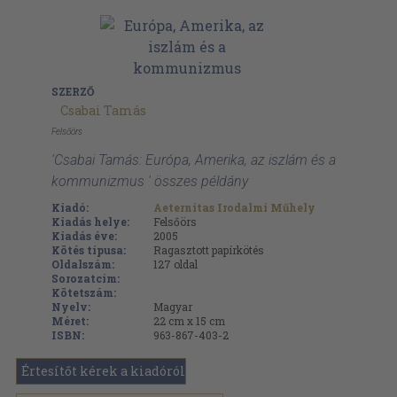
SZERZŐ
Csabai Tamás
Felsőörs
'Csabai Tamás: Európa, Amerika, az iszlám és a
kommunizmus ' összes példány
Kiadó:
Aeternitas Irodalmi Műhely
Kiadás helye:
Felsőörs
Kiadás éve:
2005
Kötés típusa:
Ragasztott papírkötés
Oldalszám:
127
oldal
Sorozatcím:
Kötetszám:
Nyelv:
Magyar
Méret:
22 cm x 15 cm
ISBN:
963-867-403-2
Értesítőt kérek a kiadóról