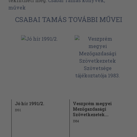
tekintheti meg:
Csabai Tamás könyvek,
művek
CSABAI TAMÁS TOVÁBBI MŰVEI
Jó hír 1991/2.
Veszprém megyei
Mezőgazdasági
1991
Szövetkezetek...
1984