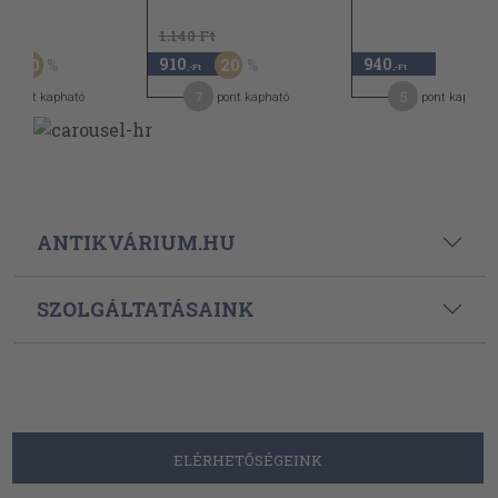
Ft
1.140 Ft
910
940
30
20
-Ft
,-Ft
,-Ft
1
7
5
pont kapható
pont kapható
pont kapható
ANTIKVÁRIUM.HU
SZOLGÁLTATÁSAINK
ELÉRHETŐSÉGEINK