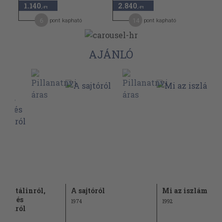
1.140
2.840
,-Ft
,-Ft
6
14
pont kapható
pont kapható
AJÁNLÓ
k Sztálinról,
A sajtóról
Mi az iszlám? 2.
iról és
1974
1992
escuról