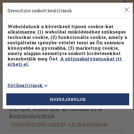
0
Toggle
Főmenü
Könyveink
navigation
Személyre szabott beállítások
Weboldalunk a következő típusú cookie-kat
alkalmazza: (1) weboldal működéséhez szükséges
technikai cookie, (2) funkcionális cookie, amely a
szolgáltatás igénybe vételét teszi az Ön számára
könnyebbé és gyorsabbá, (3) marketing cookie,
amely alapján személyre szabott hirdetésekkel
kereshetjük meg Önt.
A sütiszabályzatunkat itt
érheti el.
Sütibeállítások
Vissza az előző oldalra
Válasszon példányt
HOZZÁJÁRULOK
Európa, Amerika, az iszlám és a
kommunizmus
TÖRTÉNETBÖLCSELET AZ ÍRÁSOKBAN