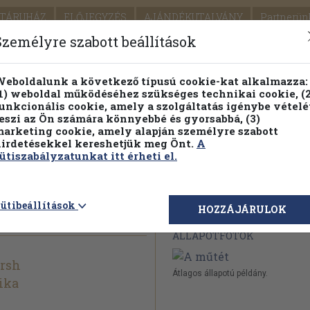
TÁRUHÁZ
ELŐJEGYZÉS
AJÁNDÉKUTALVÁNY
Partnerün
SZÁLLÍTÁS
SEGÍTSÉG
Személyre szabott beállítások
1.
Részletes kereső
Témaköri fa
eboldalunk a következő típusú cookie-kat alkalmazza:
1) weboldal működéséhez szükséges technikai cookie, (2
KIADV
unkcionális cookie, amely a szolgáltatás igénybe vételé
LEGNA
eszi az Ön számára könnyebbé és gyorsabbá, (3)
arketing cookie, amely alapján személyre szabott
PILLANATNYI ÁRAINK
FENNTARTHATÓ OLVASMÁN
irdetésekkel kereshetjük meg Önt.
A
ütiszabályzatunkat itt érheti el.
ütibeállítások
Megvásárolható 
HOZZÁJÁRULOK
ÁLLAPOTFOTÓK
rsh
Átlagos állapotú példány.
ika