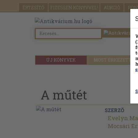
ÉRTESÍTŐ
FIZESSEN
KÖNYVVEL!
AUKCIÓ
PON
W
(
f
t
m
ÚJ KÖNYVEK
MOST ÉRKEZETT
h
s
A műtét
S
SZERZŐ
Evelyn Ma
Mocsári Er