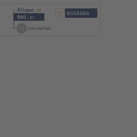
Állapot:
Jó
KOSÁRBA
980
,-Ft
15
pont kapható