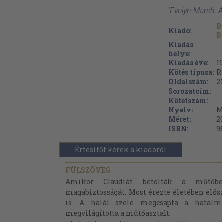
'Evelyn Marsh: 
B
Kiadó:
B
Kiadás
helye:
Kiadás éve:
1
Kötés típusa:
R
Oldalszám:
2
Sorozatcím:
Kötetszám:
Nyelv:
M
Méret:
2
ISBN:
9
Értesítőt kérek a kiadóról
FÜLSZÖVEG
Amikor Claudiát betolták a műtőbe,
magabiztosságát. Most érezte életében elő
is. A halál szele megcsapta a hatal
megvilágította a műtőasztalt.