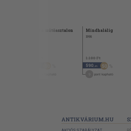
Halál a műtőasztalon
Mindhalálig
1989
1998
1.180 Ft
1.180 Ft
590
590
50
50
,-Ft
,-Ft
9
9
pont kapható
pont kapható
ANTIKVÁRIUM.HU
S
AKCIÓS SZABÁLYZAT
R