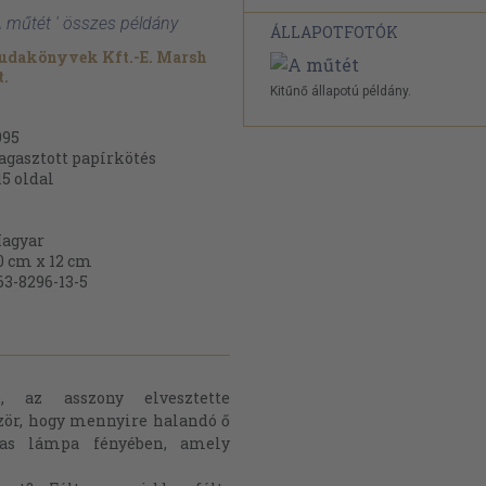
A műtét ' összes példány
ÁLLAPOTFOTÓK
udakönyvek Kft.-E. Marsh
t.
Kitűnő állapotú példány.
995
agasztott papírkötés
15
oldal
agyar
0 cm x 12 cm
63-8296-13-5
 az asszony elvesztette
ször, hogy mennyire halandó ő
mas lámpa fényében, amely