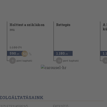
Holttest a sziklákon
Rettegés
A 
kü
1992
1.180 Ft
590
1.180
1.
50
,-Ft
,-Ft
9
18
6
pont kapható
pont kapható
ZOLGÁLTATÁSAINK
ÉSZLETES KERESŐ
ÉRTESÍTŐ