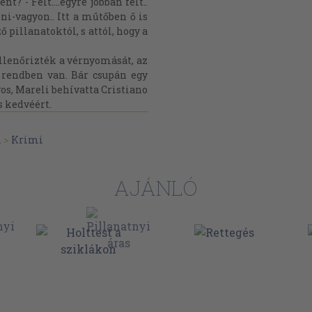
? - Félt....egyre jobban félt..
i-vagyon.. Itt a műtőben ő is
 pillanatoktól, s attól, hogy a
llenőrizték a vérnyomását, az
 rendben van. Bár csupán egy
vos, Mareli behívatta Cristiano
s kedvéért.
m
>
Krimi
AJÁNLÓ