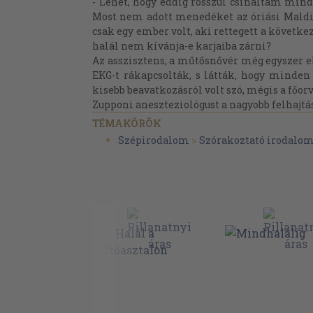
- Lehet, hogy eddig rosszul csináltam mindent
Most nem adott menedéket az óriási Maldin
csak egy ember volt, aki rettegett a következő
halál nem kívánja-e karjaiba zárni?
Az asszisztens, a műtősnővér még egyszer e
EKG-t rákapcsolták, s látták, hogy minden
kisebb beavatkozásról volt szó, mégis a főor
Zupponi aneszteziológust a nagyobb felhajtá
TÉMAKÖRÖK
Szépirodalom
>
Szórakoztató irodalo