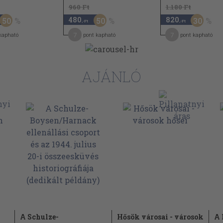
960 Ft
1.180 Ft
480
820
50
50
30
,-Ft
,-Ft
7
7
kapható
pont kapható
pont kapható
AJÁNLÓ
A Schulze-
Hősök városai - városok
A 