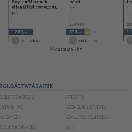
Boysen/Harnack
hősei
le
ellenállási csoport és...
1971
20
1975
1.140 Ft
2.
1.880
570
1.
50
,-Ft
,-Ft
9
9
1
pont kapható
pont kapható
ZOLGÁLTATÁSAINK
ÉSZLETES KERESŐ
ÉRTESÍTŐ
ONTÁRUHÁZ
SZEMÉLYES ÁTVÉTEL
LŐJEGYZÉS
SZÁLLÍTÁSI FELTÉTELEK
IZESSEN KÖNYVVEL!
GYIK