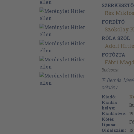
SZERKESZTŐ
Réz Mikló
FORDÍTÓ
Szokolay K
RÓLA SZÓL
Adolf Hitl
FOTÓZTA
Fábri Mag
Budapest
'F. Bernás: Merén
példány
Kiadó:
K
Kiadás
B
helye:
Kiadás éve:
19
Kötés
Fű
típusa:
Oldalszám:
12