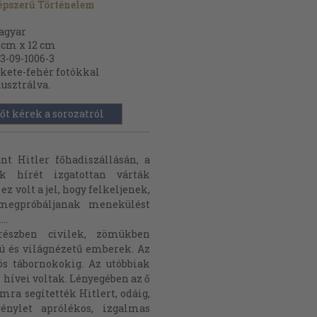
pszerű Történelem
agyar
 cm x 12 cm
3-09-1006-3
kete-fehér fotókkal
lusztrálva.
őt kérek a sorozatról
nt Hitler főhadiszállásán, a
k hírét izgatottan várták
z volt a jel, hogy felkeljenek,
 megpróbáljanak menekülést
..
részben civilek, zömükben
ú és világnézetű emberek. Az
ös tábornokokig. Az utóbbiak
hívei voltak. Lényegében az ő
mra segítették Hitlert, odáig,
énylet aprólékos, izgalmas