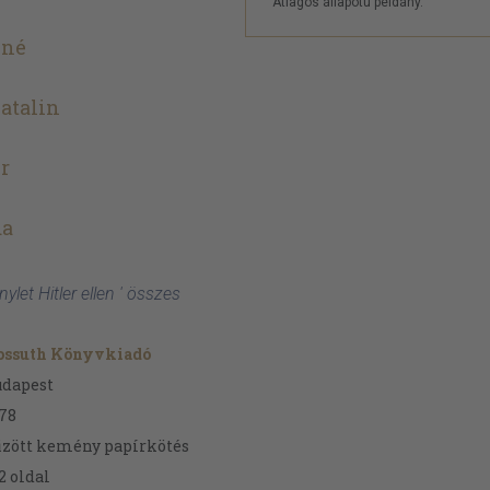
Átlagos állapotú példány.
sné
atalin
er
da
ylet Hitler ellen ' összes
ossuth Könyvkiadó
udapest
78
zött kemény papírkötés
2
oldal