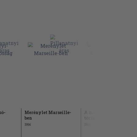
só-
Merénylet Marseille-
A magyar korona
ben
története
1984
1986