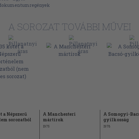
, dokumentumregények
A SOROZAT TOVÁBBI MŰVEI
et a Népszerű
A Manchesteri
A Somogyi-Bac
lem sorozatból
mártírok
gyilkosság
1975
1978