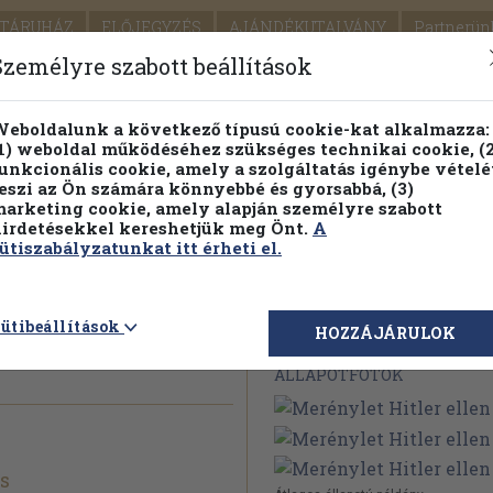
TÁRUHÁZ
ELŐJEGYZÉS
AJÁNDÉKUTALVÁNY
Partnerün
SZÁLLÍTÁS
SEGÍTSÉG
Személyre szabott beállítások
1.
Részletes kereső
Témaköri fa
eboldalunk a következő típusú cookie-kat alkalmazza:
1) weboldal működéséhez szükséges technikai cookie, (2
KIADV
unkcionális cookie, amely a szolgáltatás igénybe vételé
LEGNA
eszi az Ön számára könnyebbé és gyorsabbá, (3)
arketing cookie, amely alapján személyre szabott
PILLANATNYI ÁRAINK
FENNTARTHATÓ OLVASMÁN
irdetésekkel kereshetjük meg Önt.
A
ütiszabályzatunkat itt érheti el.
ellen
ütibeállítások
Megvásárolható 
HOZZÁJÁRULOK
ÁLLAPOTFOTÓK
ás