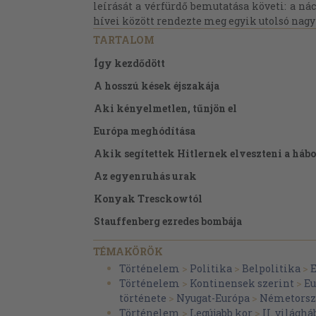
leírását a vérfürdő bemutatása követi: a ná
hívei között rendezte meg egyik utolsó nagy
TARTALOM
Így kezdődött
A hosszú kések éjszakája
Aki kényelmetlen, tűnjön el
Európa meghódítása
Akik segítettek Hitlernek elveszteni a háb
Az egyenruhás urak
Konyak Tresckowtól
Stauffenberg ezredes bombája
A merénylet
TÉMAKÖRÖK
"A gondviselés megmentett engem..."
Történelem
>
Politika
>
Belpolitika
>
Történelem
>
Kontinensek szerint
>
Eu
Az ügyefogyottság és az árulás gyümölcse
története
>
Nyugat-Európa
>
Németorsz
Történelem
>
Legújabb kor
>
II. világhá