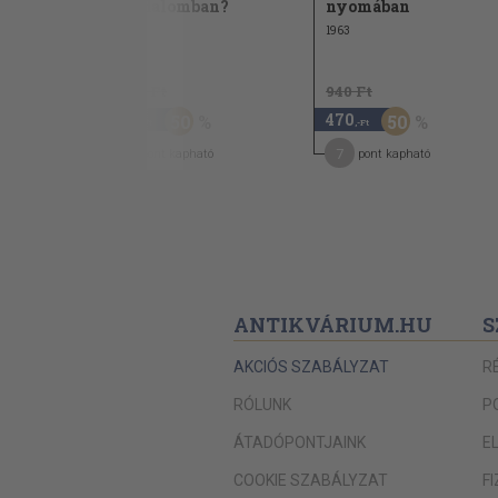
birodalomban?
nyomában
1963
1.480 Ft
940 Ft
740
470
50
50
,-Ft
,-Ft
11
7
pont kapható
pont kapható
ANTIKVÁRIUM.HU
S
AKCIÓS SZABÁLYZAT
R
RÓLUNK
P
ÁTADÓPONTJAINK
E
COOKIE SZABÁLYZAT
F