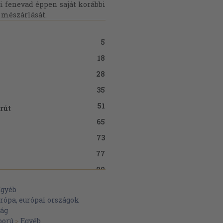
ci fenevad éppen saját korábbi
 mészárlását.
5
18
28
35
51
orút
65
73
77
90
95
Egyéb
rópa, európai országok
109
ág
ború
>
Egyéb