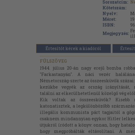
Sorozatcím:
Né
Kötetszám:
Nyelv:
M
Méret:
19
ISBN:
96
Fe
Megjegyzés:
il
Értesítőt kérek a kiadóról
Értesít
FÜLSZÖVEG
1944. július 20-án nagy erejű bomba robba
"Farkastanyán". A náci vezér halálána
Németország-szerte az összeesküvők százai: e
kezükbe vegyék az ország irányítását,
találni az elkerülhetetlenül közelgő vég elől.
Kik voltak az összeesküvők? Kisebb 
katonatisztek, a legkülönbözőbb származás
illegális kommunista párt tagjaitól a gőg
csaknem mindannyian egykor Hitler lelkes 
útjukról íródott a könyv: onnan, hogy hatalo
hogy megpróbálták eltávolítani. A mer