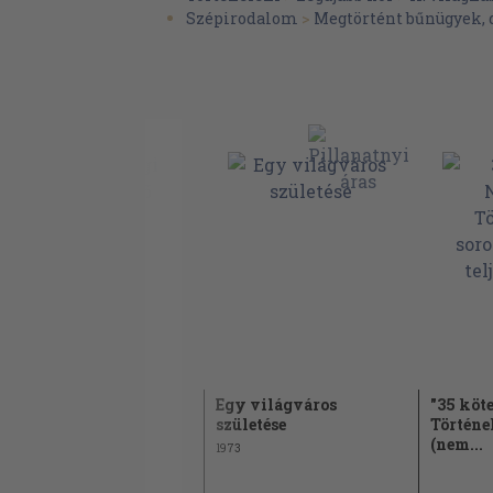
Szépirodalom
>
Megtörtént bűnügyek
A nürnbergi
Egy világváros
"35 köt
huszonkettő
születése
Történe
(nem...
1974
1973