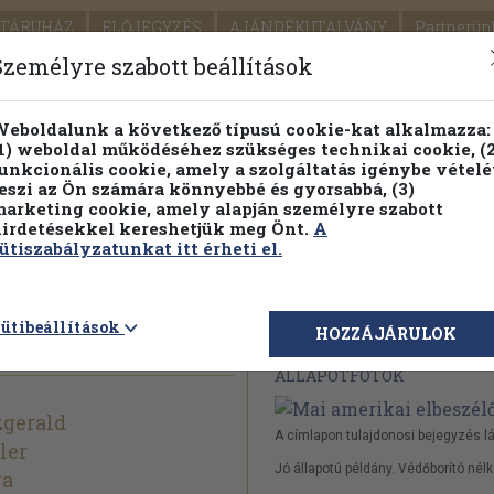
TÁRUHÁZ
ELŐJEGYZÉS
AJÁNDÉKUTALVÁNY
Partnerün
SZÁLLÍTÁS
SEGÍTSÉG
Személyre szabott beállítások
1.
Részletes kereső
Témaköri fa
eboldalunk a következő típusú cookie-kat alkalmazza:
1) weboldal működéséhez szükséges technikai cookie, (2
KIADV
unkcionális cookie, amely a szolgáltatás igénybe vételé
LEGNA
eszi az Ön számára könnyebbé és gyorsabbá, (3)
arketing cookie, amely alapján személyre szabott
PILLANATNYI ÁRAINK
FENNTARTHATÓ OLVASMÁN
irdetésekkel kereshetjük meg Önt.
A
ütiszabályzatunkat itt érheti el.
beszélők
ütibeállítások
Megvásárolható 
HOZZÁJÁRULOK
ÁLLAPOTFOTÓK
tzgerald
A címlapon tulajdonosi bejegyzés lá
ler
Jó állapotú példány. Védőborító nélk
ra