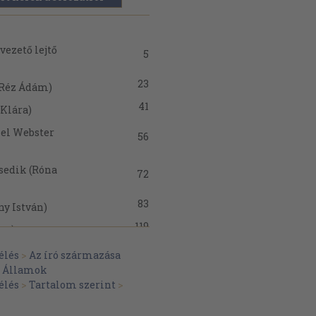
vezető lejtő
5
23
 (Réz Ádám)
41
 Klára)
iel Webster
56
sedik (Róna
72
83
ny István)
119
ra)
126
n Péter)
élés
>
Az író származása
t Államok
138
rtos Tibor)
élés
>
Tartalom szerint
>
196
 (Vámosi Pál)