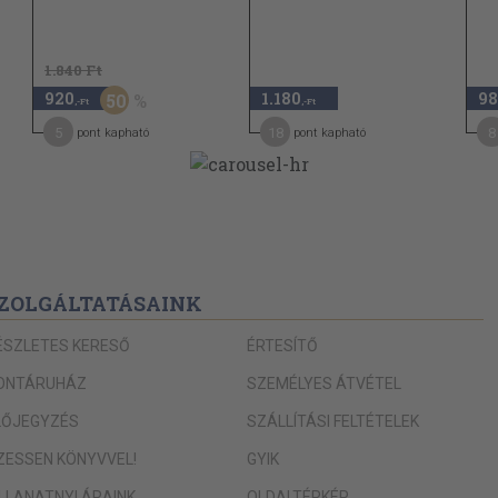
1.840 Ft
920
1.180
98
50
,-Ft
,-Ft
5
18
8
pont kapható
pont kapható
ZOLGÁLTATÁSAINK
ÉSZLETES KERESŐ
ÉRTESÍTŐ
ONTÁRUHÁZ
SZEMÉLYES ÁTVÉTEL
LŐJEGYZÉS
SZÁLLÍTÁSI FELTÉTELEK
IZESSEN KÖNYVVEL!
GYIK
ILLANATNYI ÁRAINK
OLDALTÉRKÉP