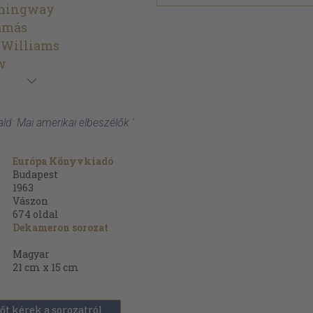
emingway
amás
 Williams
w
rald: Mai amerikai elbeszélők '
Európa Könyvkiadó
Budapest
1963
Vászon
674
oldal
Dekameron sorozat
Magyar
21 cm x 15 cm
őt kérek a sorozatról