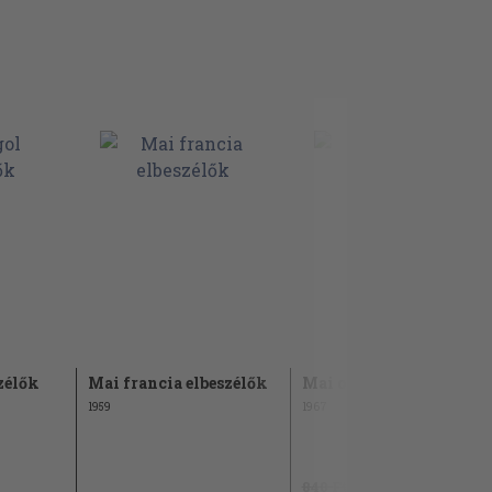
zélők
Mai francia elbeszélők
Mai osztrák elbeszélők
1959
1967
840 Ft