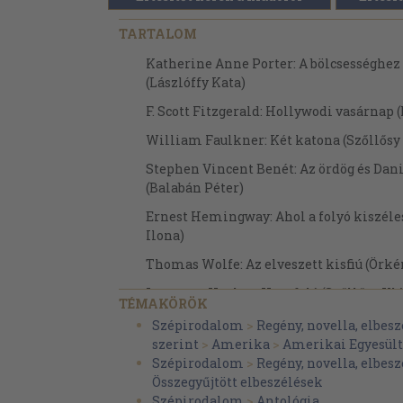
TARTALOM
Katherine Anne Porter: A bölcsességhez 
(Lászlóffy Kata)
F. Scott Fitzgerald: Hollywodi vasárnap
William Faulkner: Két katona (Szőllősy
Stephen Vincent Benét: Az ördög és Dan
(Balabán Péter)
Ernest Hemingway: Ahol a folyó kiszéle
Ilona)
Thomas Wolfe: Az elveszett kisfiú (Örké
Langston Hughes: Hazafelé (Szőllősy Klá
TÉMAKÖRÖK
John Steinbeck: A krizantémok (Balabá
Szépirodalom
>
Regény, novella, elbesz
szerint
>
Amerika
>
Amerikai Egyesül
Nathanael West: Törtszív kisasszony (Ba
Szépirodalom
>
Regény, novella, elbesz
Erskine Caldwell: Böhöm-Nagy Beechum
Összegyűjtött elbeszélések
Szépirodalom
>
Antológia