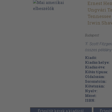
Ernest H
Ungvári T
Tennessee
Irwin Sha
Budapest
'F. Scott Fitzge
összes példány
Kiadó:
Kiadás helye:
Kiadás éve:
Kötés típusa:
Oldalszám:
Sorozatcím:
Kötetszám:
Nyelv:
Méret:
ISBN:
Értesítőt kérek a kiadóról
Értesít