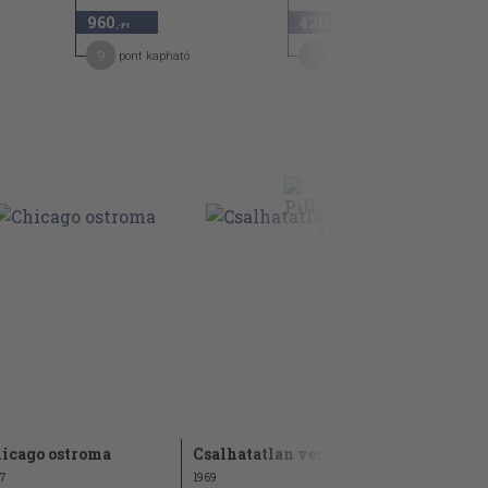
960
420
50
,-Ft
,-Ft
9
6
pont kapható
pont kapható
icago ostroma
Csalhatatlan vér
Hajnali ha
7
1969
1968