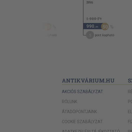
1996
960 Ft
1.980 Ft
670
990
30
50
,-Ft
,-Ft
6
5
pont kapható
pont kapható
ANTIKVÁRIUM.HU
S
AKCIÓS SZABÁLYZAT
R
RÓLUNK
P
ÁTADÓPONTJAINK
E
COOKIE SZABÁLYZAT
F
ADATKEZELÉSI TÁJÉKOZTATÓ
P