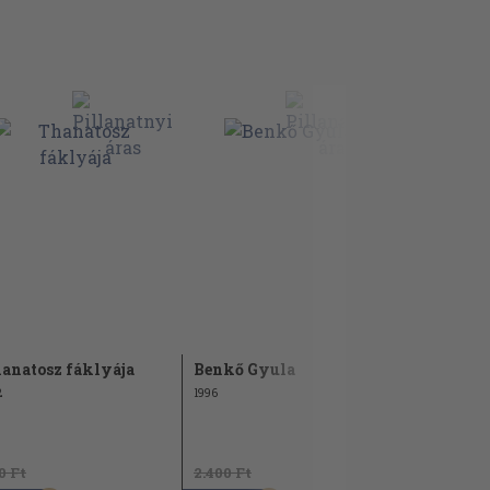
anatosz fáklyája
Benkő Gyula
Bacsó Péte
2
1996
1981
0 Ft
2.400 Ft