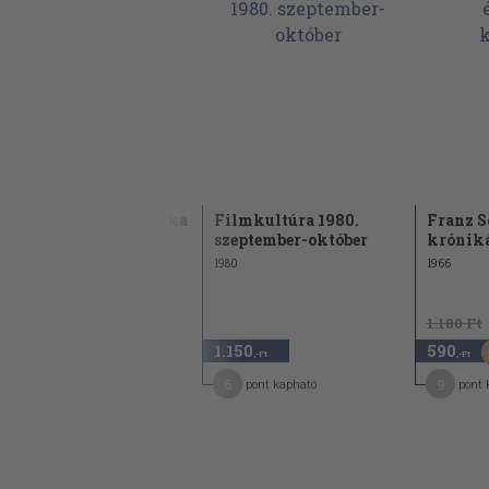
Film-Színház-Muzsika
Filmkultúra 1980.
Franz S
1983. december 10.
szeptember-október
króniká
1983
1980
1966
740 Ft
1.180 Ft
370
1.150
590
50
,-Ft
,-Ft
,-Ft
2
6
9
pont kapható
pont kapható
pont 