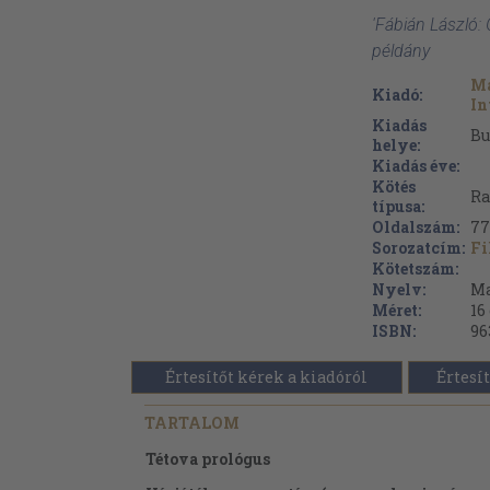
'Fábián László:
példány
Ma
Kiadó:
In
Kiadás
Bu
helye:
Kiadás éve:
Kötés
Ra
típusa:
Oldalszám:
77
Sorozatcím:
Fi
Kötetszám:
Nyelv:
Ma
Méret:
16
ISBN:
96
Értesítőt kérek a kiadóról
Értesít
TARTALOM
Tétova prológus