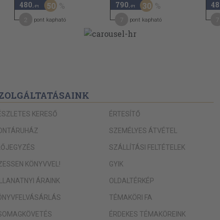
480
790
48
50
30
,-Ft
,-Ft
2
7
7
pont kapható
pont kapható
ZOLGÁLTATÁSAINK
ÉSZLETES KERESŐ
ÉRTESÍTŐ
ONTÁRUHÁZ
SZEMÉLYES ÁTVÉTEL
LŐJEGYZÉS
SZÁLLÍTÁSI FELTÉTELEK
IZESSEN KÖNYVVEL!
GYIK
ILLANATNYI ÁRAINK
OLDALTÉRKÉP
ÖNYVFELVÁSÁRLÁS
TÉMAKÖRI FA
SOMAGKÖVETÉS
ÉRDEKES TÉMAKÖREINK