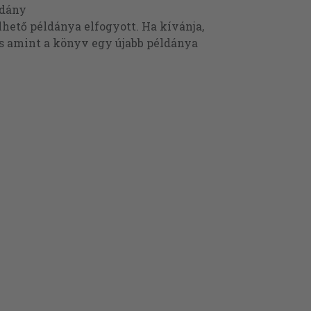
ldány
ető példánya elfogyott. Ha kívánja,
és amint a könyv egy újabb példánya