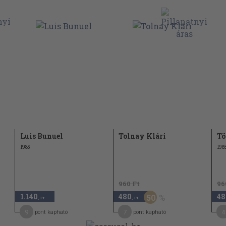
Luis Bunuel
Tolnay Klári
Tö
1985
198
960 Ft
96
1.140
480
48
50
,-Ft
,-Ft
9
7
4
pont kapható
pont kapható