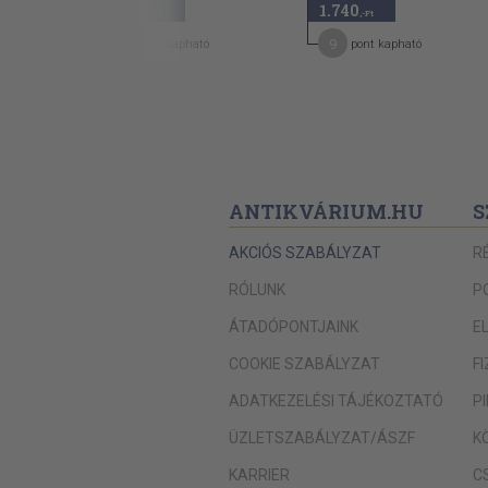
2.680
1.740
,-Ft
,-Ft
21
9
pont kapható
pont kapható
ANTIKVÁRIUM.HU
S
AKCIÓS SZABÁLYZAT
R
RÓLUNK
P
ÁTADÓPONTJAINK
E
COOKIE SZABÁLYZAT
F
ADATKEZELÉSI TÁJÉKOZTATÓ
P
ÜZLETSZABÁLYZAT/ÁSZF
K
KARRIER
C