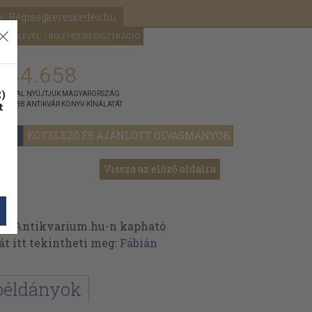
k: Régiségkereskedés.hu
A kosaram
HÍRLEVÉL
BELÉPÉS/REGISZTRÁCIÓ
MÉG
0
5000
Ft
144.658
)
ÁNNYAL NYÚJTJUK MAGYARORSZÁG
t
GYOBB ANTIKVÁR KÖNYV-KÍNÁLATÁT
YOK
KÖTELEZŐ ÉS AJÁNLOTT OLVASMÁNYOK
Vissza az előző oldalra
az Antikvarium.hu-n kapható
át itt tekintheti meg:
Fábián
példányok