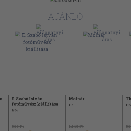
AJÁNLÓ
im
E. Szabó István
Molnár
Th
fotóművész kiállítása
1981
198
1984
960 Ft
1.140 Ft
96