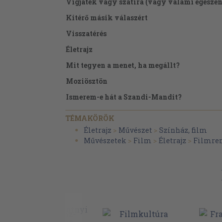
Vígjáték vagy szatíra (vagy valami egésze
Kitérő másik válaszért
Visszatérés
Életrajz
Mit tegyen a menet, ha megállt?
Moziösztön
Ismerem-e hát a Szandi-Mandit?
Forgatható?
TÉMAKÖRÖK
Filmográfia
Életrajz
>
Művészet
>
Színház, film
Művészetek
>
Film
>
Életrajz
>
Filmre
Képek jegyzéke