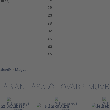
n más)
19
23
28
32
45
63
70
73
ndezők
>
Magyar
74
FÁBIÁN LÁSZLÓ TOVÁBBI MŰVE