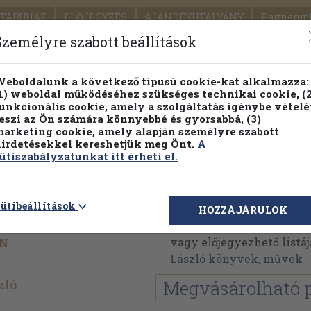
TÁRUHÁZ
ELŐJEGYZÉS
AJÁNDÉKUTALVÁNY
Partnerün
SZÁLLÍTÁS
SEGÍTSÉG
Személyre szabott beállítások
1.
Részletes kereső
Témaköri fa
eboldalunk a következő típusú cookie-kat alkalmazza:
1) weboldal működéséhez szükséges technikai cookie, (2
KIADV
unkcionális cookie, amely a szolgáltatás igénybe vételé
LEGNA
eszi az Ön számára könnyebbé és gyorsabbá, (3)
arketing cookie, amely alapján személyre szabott
PILLANATNYI ÁRAINK
FENNTARTHATÓ OLVASMÁN
irdetésekkel kereshetjük meg Önt.
A
ütiszabályzatunkat itt érheti el.
a
Fábián László
ütibeállítások
HOZZÁJÁRULOK
Fábián László műveinek 
vagy előjegyezhető listáj
EN
László könyvek, művek
zló
Megvásárolható 