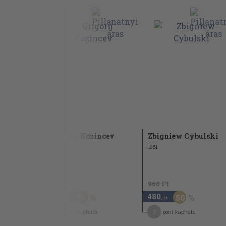
Grigorij Kozincev
Zbigniew Cybulski
1981
960 Ft
960 Ft
480
480
50
50
,-Ft
,-Ft
4
7
pont kapható
pont kapható