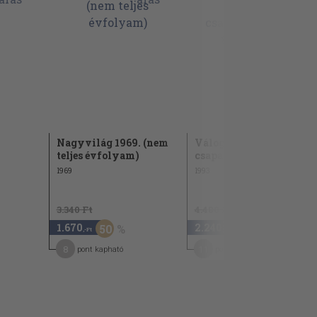
Nagyvilág 1969. (nem
Válogatás a szárazföldi
teljes évfolyam)
csapatok 1992 évi...
1969
1993
3.340 Ft
4.480 Ft
1.670
2.240
50
50
,-Ft
,-Ft
8
11
pont kapható
pont kapható