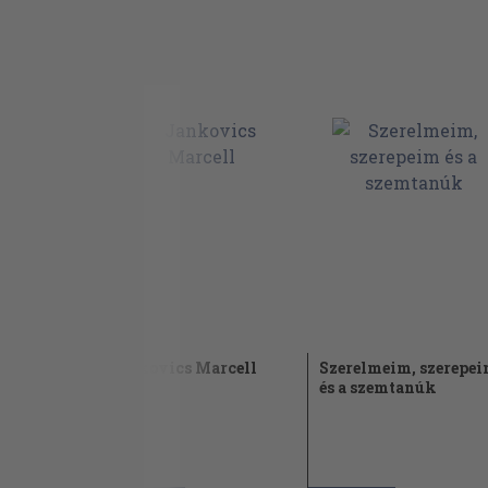
Jankovics Marcell
Szerelmeim, szerepe
és a szemtanúk
1987