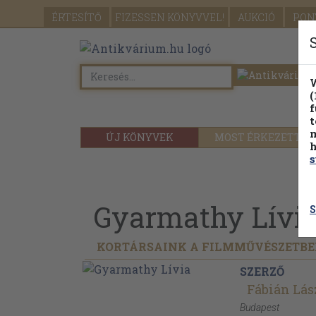
ÉRTESÍTŐ
FIZESSEN
KÖNYVVEL!
AUKCIÓ
PON
W
(
f
t
m
ÚJ KÖNYVEK
MOST ÉRKEZETT
h
s
Gyarmathy Lívi
S
KORTÁRSAINK A FILMMŰVÉSZETB
SZERZŐ
Fábián Lás
Budapest