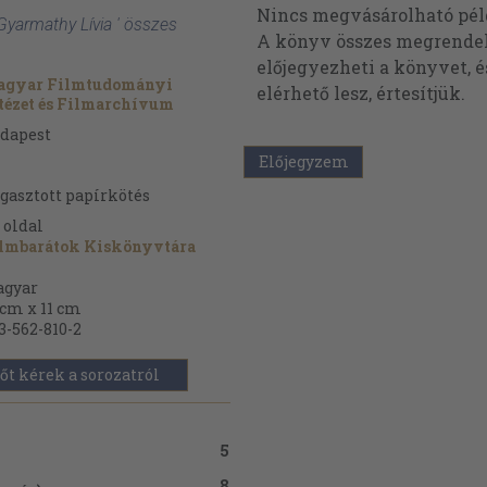
Nincs megvásárolható pé
 Gyarmathy Lívia ' összes
A könyv összes megrendelh
előjegyezheti a könyvet, 
gyar Filmtudományi
elérhető lesz, értesítjük.
tézet és Filmarchívum
dapest
Előjegyzem
gasztott papírkötés
oldal
lmbarátok Kiskönyvtára
gyar
 cm x 11 cm
3-562-810-2
őt kérek a sorozatról
5
8