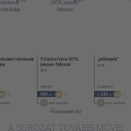
chubert életének
Filmkultúra 1975.
„jelképek"
ja
január-február
2005
1975
960 Ft
2.480 Ft
480
1.240
50
50
50
,-Ft
,-Ft
4
6
kapható
pont kapható
pont kapható
A SOROZAT TOVÁBBI MŰVEI