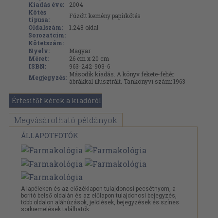
Kiadás éve:
2004
Kötés
Fűzött kemény papírkötés
típusa:
Oldalszám:
1.248
oldal
Sorozatcím:
Kötetszám:
Nyelv:
Magyar
Méret:
26 cm x 20 cm
ISBN:
963-242-903-6
Második kiadás. A könyv fekete-fehér
Megjegyzés:
ábrákkal illusztrált. Tankönyvi szám: 1963
Értesítőt kérek a kiadóról
Megvásárolható példányok
ÁLLAPOTFOTÓK
A lapéleken és az előzéklapon tulajdonosi pecsétnyom, a
borító belső oldalán és az előlapon tulajdonosi bejegyzés,
több oldalon aláhúzások, jelölések, bejegyzések és színes
sorkiemelések találhatók.