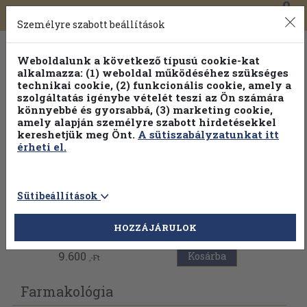
0
Toggle
Főmenü
Könyveink
navigation
Személyre szabott beállítások
Weboldalunk a következő típusú cookie-kat
alkalmazza: (1) weboldal működéséhez szükséges
technikai cookie, (2) funkcionális cookie, amely a
szolgáltatás igénybe vételét teszi az Ön számára
könnyebbé és gyorsabbá, (3) marketing cookie,
Válogasson több mint 1.000.000 kiadványunk közül
10-
amely alapján személyre szabott hirdetésekkel
100% kedvezménnyel!
kereshetjük meg Önt.
A sütiszabályzatunkat itt
érheti el.
Sütibeállítások
Vissza az előző oldalra
HOZZÁJÁRULOK
9.600
Kosárba
,-Ft
Farmakológia