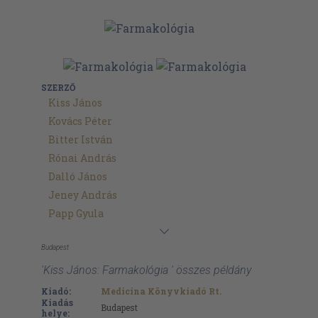
SZERZŐ
Kiss János
Kovács Péter
Bitter István
Rónai András
Dalló János
Jeney András
Papp Gyula
Budapest
'Kiss János: Farmakológia ' összes példány
Kiadó:
Medicina Könyvkiadó Rt.
Kiadás
Budapest
helye: