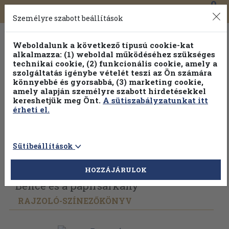
0
Toggle
Főmenü
Könyveink
navigation
Személyre szabott beállítások
Weboldalunk a következő típusú cookie-kat
alkalmazza: (1) weboldal működéséhez szükséges
technikai cookie, (2) funkcionális cookie, amely a
szolgáltatás igénybe vételét teszi az Ön számára
könnyebbé és gyorsabbá, (3) marketing cookie,
Válogasson több mint 1.000.000 kiadványunk közül
10-
amely alapján személyre szabott hirdetésekkel
100% kedvezménnyel!
kereshetjük meg Önt.
A sütiszabályzatunkat itt
érheti el.
Sütibeállítások
Vissza az előző oldalra
Válasszon példányt
HOZZÁJÁRULOK
Bence és a papirsárkány
RAJZOLÓ-SZÍNEZŐKÖNYV