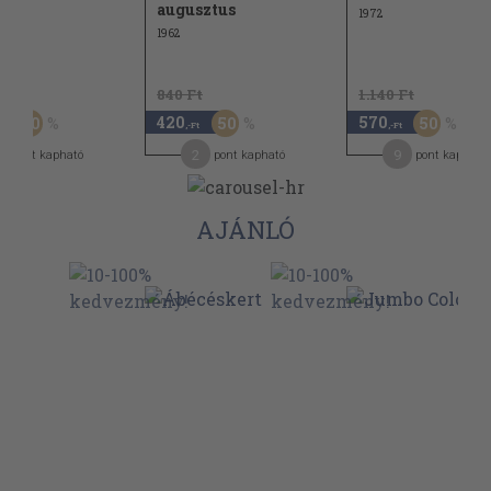
augusztus
1972
1962
Ft
840 Ft
1.140 Ft
420
570
50
50
50
-Ft
,-Ft
,-Ft
9
2
9
pont kapható
pont kapható
pont kapható
AJÁNLÓ