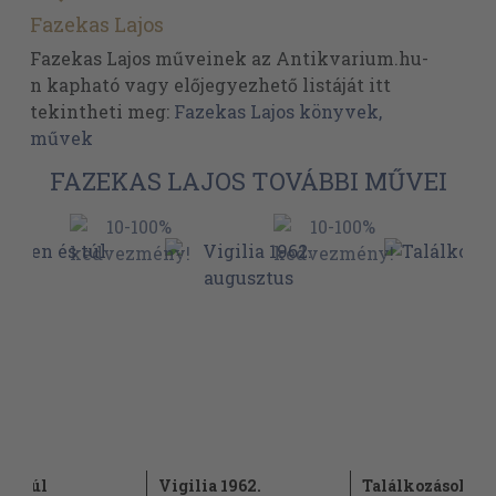
Fazekas Lajos
Fazekas Lajos műveinek az Antikvarium.hu-
n kapható vagy előjegyezhető listáját itt
tekintheti meg:
Fazekas Lajos könyvek,
művek
FAZEKAS LAJOS TOVÁBBI MŰVEI
 és túl
Vigilia 1962.
Találkozások