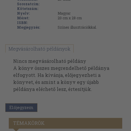
Sorozatcím:
Kötetszám:
Nyelv:
Magyar
Méret:
20 cm x 28 cm
ISBN:
Megjegyzés:
Színes illusztrációkkal.
Megvásárolható példányok
Nincs megvásárolható példány
A könyv összes megrendelhető példánya
elfogyott. Ha kívánja, előjegyezheti a
könyvet, és amint a könyv egy újabb
példánya elérhető lesz, értesítjük.
Előjegyzem
TÉMAKÖRÖK