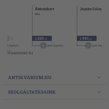
Ábécéskert
Jumbo Color 4.
1991
Ft
1.240
1.840
50
-Ft
,-Ft
,-Ft
0
6
9
pont kapható
pont kapható
pont kapható
ANTIKVÁRIUM.HU
SZOLGÁLTATÁSAINK