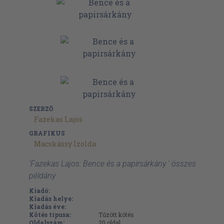
SZERZŐ
Fazekas Lajos
GRAFIKUS
Macskássy Izolda
'Fazekas Lajos: Bence és a papirsárkány ' összes
példány
Kiadó:
Kiadás helye:
Kiadás éve:
Kötés típusa:
Tűzött kötés
Oldalszám:
20
oldal