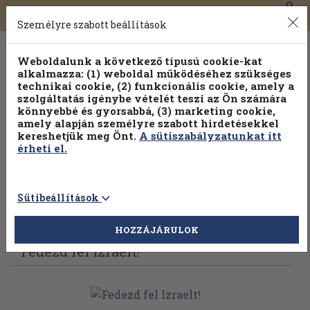
0
Toggle
Főmenü
Könyveink
navigation
Személyre szabott beállítások
Weboldalunk a következő típusú cookie-kat
alkalmazza: (1) weboldal működéséhez szükséges
technikai cookie, (2) funkcionális cookie, amely a
szolgáltatás igénybe vételét teszi az Ön számára
könnyebbé és gyorsabbá, (3) marketing cookie,
Válogasson több mint 1.000.000 kiadványunk közül
10-
amely alapján személyre szabott hirdetésekkel
100% kedvezménnyel!
kereshetjük meg Önt.
A sütiszabályzatunkat itt
érheti el.
Sütibeállítások
Vissza az előző oldalra
Válasszon példányt
HOZZÁJÁRULOK
Fedezd fel Izraelt!