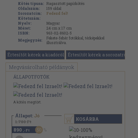
Kötés típusa:
Ragasztott papírkötés
Oldalszám:
159
oldal
Sorozatcím:
Fedezd fel!
Kötetszám:
Nyelv:
Magyar
Méret:
24 cm x 17 cm
ISBN:
963-02-8602-5
Fekete-fehér fotókkal, térképekkel
Megjegyzés:
illusztrálva.
Értesítőt kérek a kiadóról
Értesítőt kérek a sorozatról
Megvásárolható példányok
ÁLLAPOTFOTÓK
A kötés megtört.
Állapot:
Jó
KOSÁRBA
1.780 Ft
890
50
,-Ft