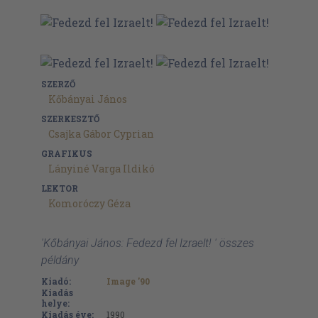
SZERZŐ
Kőbányai János
SZERKESZTŐ
Csajka Gábor Cyprian
GRAFIKUS
Lányiné Varga Ildikó
LEKTOR
Komoróczy Géza
'Kőbányai János: Fedezd fel Izraelt! ' összes
példány
Kiadó:
Image '90
Kiadás
helye:
Kiadás éve:
1990