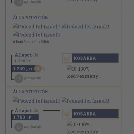
13
pont kapható
ÁLLAPOTFOTÓK
A borító elszíneződött.
Állapot:
Jó
KOSÁRBA
1.780 Ft
1.240
30
,-Ft
19
pont kapható
ÁLLAPOTFOTÓK
Állapot:
Jó
KOSÁRBA
1.780
,-Ft
27
pont kapható