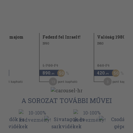
liző majom
Fedezd fel Izraelt!
Valóság 1980. ok
1990
1980
1.780 Ft
840 Ft
890
420
50
50
,-Ft
,-Ft
,-Ft
9
13
3
pont kapható
pont kapható
pont kapható
A SOROZAT TOVÁBBI MŰVEI