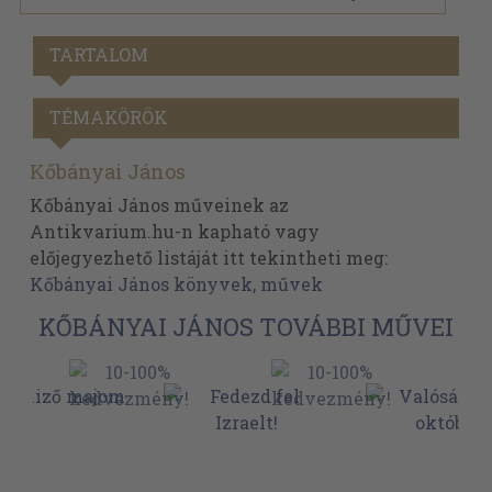
TARTALOM
TÉMAKÖRÖK
Kőbányai János
Kőbányai János műveinek az
Antikvarium.hu-n kapható vagy
előjegyezhető listáját itt tekintheti meg:
Kőbányai János könyvek, művek
KŐBÁNYAI JÁNOS TOVÁBBI MŰVEI