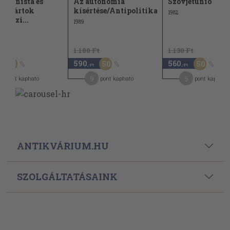
mmunista és
Az autonómia
Szovjetunió
áspártok
kísértése/Antipolitika
1982
tközi...
1989
t
1.180 Ft
1.130 Ft
590
560
50
50
50
,-Ft
,-Ft
9
5
pont kapható
pont kapható
pont kapható
ANTIKVÁRIUM.HU
SZOLGÁLTATÁSAINK