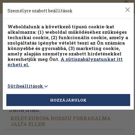
0
Toggle
Főmenü
Könyveink
navigation
Személyre szabott beállítások
Weboldalunk a következő típusú cookie-kat
alkalmazza: (1) weboldal működéséhez szükséges
technikai cookie, (2) funkcionális cookie, amely a
szolgáltatás igénybe vételét teszi az Ön számára
könnyebbé és gyorsabbá, (3) marketing cookie,
amely alapján személyre szabott hirdetésekkel
kereshetjük meg Önt.
A sütiszabályzatunkat itt
érheti el.
Sütibeállítások
Vissza az előző oldalra
Válasszon példányt
HOZZÁJÁRULOK
Jalta után
KELET-EURÓPA HOSSZÚ FORRADALMA
JALTA ELLEN