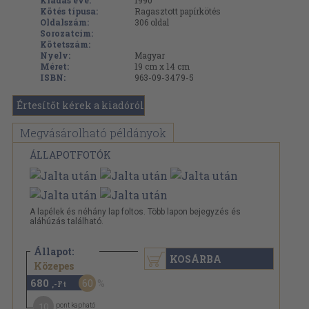
Kiadás éve:
1990
Kötés típusa:
Ragasztott papírkötés
Oldalszám:
306
oldal
Sorozatcím:
Kötetszám:
Nyelv:
Magyar
Méret:
19 cm x 14 cm
ISBN:
963-09-3479-5
Értesítőt kérek a kiadóról
Megvásárolható példányok
ÁLLAPOTFOTÓK
A lapélek és néhány lap foltos. Több lapon bejegyzés és
aláhúzás található.
Állapot:
KOSÁRBA
1.700 Ft
Közepes
680
60
,-Ft
10
pont kapható