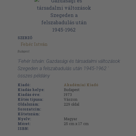
SZERZŐ
Fehér István
Budapest
'Fehér István: Gazdasági és társadalmi változások
Szegeden a felszabadulás után 1945-1962 '
összes példány
Kiadó:
Akadémiai Kiadó
Kiadás helye:
Budapest
Kiadás éve:
1973
Kötés típusa:
Vászon
Oldalszám:
229
oldal
Sorozatcím:
Kötetszám:
Nyelv:
Magyar
Méret:
25 cm x 17 cm
ISBN: