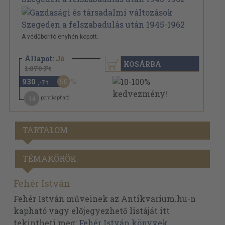
A védőborító enyhén kopott.
Állapot:
Jó
KOSÁRBA
1.870 Ft
930
50
,-Ft
14
pont kapható
TARTALOM
TÉMAKÖRÖK
Fehér István
Fehér István műveinek az Antikvarium.hu-n
kapható vagy előjegyezhető listáját itt
tekintheti meg:
Fehér István könyvek,