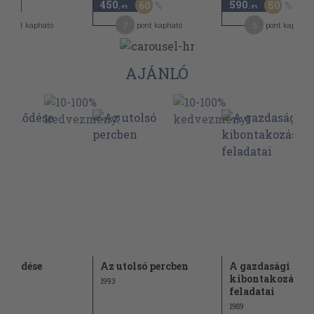
450
590
60
50
,-Ft
,-Ft
,-Ft
0
7
5
pont kapható
pont kapható
pont kapható
AJÁNLÓ
fejlődése
Az utolsó percben
A gazdasági
kibontakozás
1993
feladatai
1989