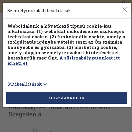
0
Toggle
Főmenü
Könyveink
navigation
Személyre szabott beállítások
Weboldalunk a következő típusú cookie-kat
alkalmazza: (1) weboldal működéséhez szükséges
technikai cookie, (2) funkcionális cookie, amely a
szolgáltatás igénybe vételét teszi az Ön számára
könnyebbé és gyorsabbá, (3) marketing cookie,
Válogasson több mint 1.000.000 kiadványunk közül
10-
amely alapján személyre szabott hirdetésekkel
100% kedvezménnyel!
kereshetjük meg Önt.
A sütiszabályzatunkat itt
érheti el.
Sütibeállítások
Vissza az előző oldalra
Válasszon példányt
HOZZÁJÁRULOK
Gazdasági és társadalmi változások
Szegeden a...