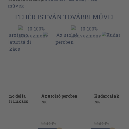
művek
FEHÉR ISTVÁN TOVÁBBI MŰVEI
rxismo della
Az utolsó percben
Kudarcaink
itá di Lukács
1993
1999
1.140 Ft
1.180 Ft