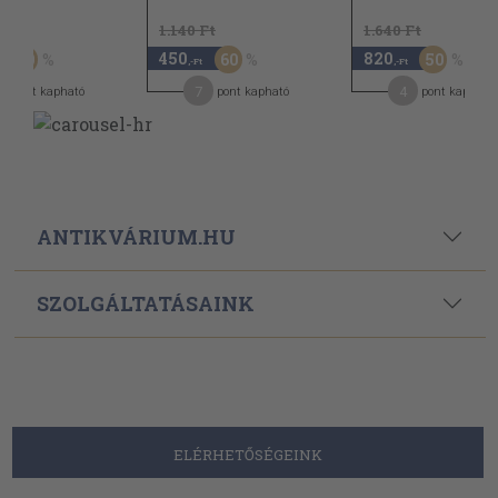
Ft
1.140 Ft
1.640 Ft
450
820
50
60
50
,-Ft
,-Ft
7
4
pont kapható
pont kapható
pont kapható
ANTIKVÁRIUM.HU
SZOLGÁLTATÁSAINK
ELÉRHETŐSÉGEINK