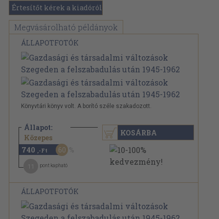
Értesítőt kérek a kiadóról
Megvásárolható példányok
ÁLLAPOTFOTÓK
Könyvtári könyv volt. A borító széle szakadozott.
Állapot:
KOSÁRBA
1.870 Ft
Közepes
740
60
,-Ft
11
pont kapható
ÁLLAPOTFOTÓK