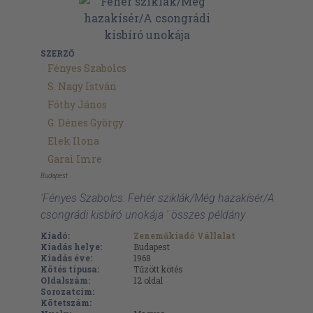
SZERZŐ
Fényes Szabolcs
S. Nagy István
Fóthy János
G. Dénes György
Elek Ilona
Garai Imre
Budapest
'Fényes Szabolcs: Fehér sziklák/Még hazakísér/A
csongrádi kisbíró unokája ' összes példány
Kiadó:
Zeneműkiadó Vállalat
Kiadás helye:
Budapest
Kiadás éve:
1968
Kötés típusa:
Tűzött kötés
Oldalszám:
12
oldal
Sorozatcím:
Kötetszám: