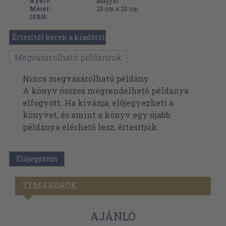
Nyelv:
Magyar
Méret:
28 cm x 20 cm
ISBN:
Értesítőt kérek a kiadóról
Megvásárolható példányok
Nincs megvásárolható példány
A könyv összes megrendelhető példánya
elfogyott. Ha kívánja, előjegyezheti a
könyvet, és amint a könyv egy újabb
példánya elérhető lesz, értesítjük.
Előjegyzem
TÉMAKÖRÖK
AJÁNLÓ