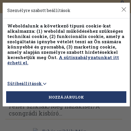
0
Toggle
Főmenü
Könyveink
navigation
Személyre szabott beállítások
Weboldalunk a következő típusú cookie-kat
alkalmazza: (1) weboldal működéséhez szükséges
technikai cookie, (2) funkcionális cookie, amely a
szolgáltatás igénybe vételét teszi az Ön számára
könnyebbé és gyorsabbá, (3) marketing cookie,
amely alapján személyre szabott hirdetésekkel
kereshetjük meg Önt.
A sütiszabályzatunkat itt
érheti el.
Sütibeállítások
Vissza az előző oldalra
Válasszon példányt
HOZZÁJÁRULOK
Fehér sziklák/
Még hazakísér/
A
csongrádi kisbíró...