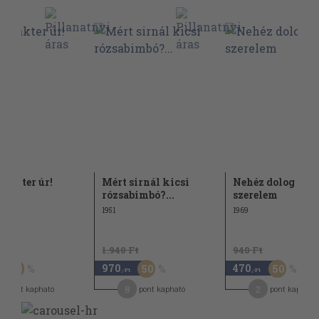
 bakter úr!
Mért sirnál kicsi
Nehéz dolog a
rózsabimbó?...
szerelem
1951
1969
t
1.940 Ft
940 Ft
970
470
50
50
50
,-Ft
,-Ft
8
2
pont kapható
pont kapható
pont kapható