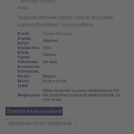
Benedek Sándor
Debrecen
'kisbaconi Benedek Sándor: Fény és árny (aláírt,
számozott példány) ' összes példány
Kiadó:
Városi Nyomda
Kiadás
Debrecen
helye:
Kiadás éve:
1934
Kötés
Vászon
típusa:
Oldalszám:
136
oldal
Sorozatcím:
Kötetszám:
Nyelv:
Magyar
Méret:
18 cm x 13 cm
ISBN:
Ebből a könyvből a szerző névaláírásával 100
Megjegyzés:
drb díszkötésű számozott példány készült. Ez
a 69. szám.
Értesítőt kérek a kiadóról
Megvásárolható példányok