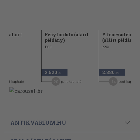
lág (aláírt
Fényforduló (aláírt
A fenevad etetés
ny)
példány)
(aláírt példány)
1999
1992
2.520
2.880
-Ft
,-Ft
,-Ft
3
20
14
pont kapható
pont kapható
pont kapható
ANTIKVÁRIUM.HU