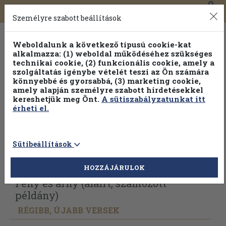
0
Toggle
Főmenü
Könyveink
navigation
Személyre szabott beállítások
Weboldalunk a következő típusú cookie-kat
alkalmazza: (1) weboldal működéséhez szükséges
technikai cookie, (2) funkcionális cookie, amely a
szolgáltatás igénybe vételét teszi az Ön számára
könnyebbé és gyorsabbá, (3) marketing cookie,
amely alapján személyre szabott hirdetésekkel
kereshetjük meg Önt.
A sütiszabályzatunkat itt
érheti el.
Sütibeállítások
Vissza az előző oldalra
Válasszon példányt
HOZZÁJÁRULOK
Fény és árny (aláírt, számozott
példány)
RÉGIBB, ÚJABB VERSEK