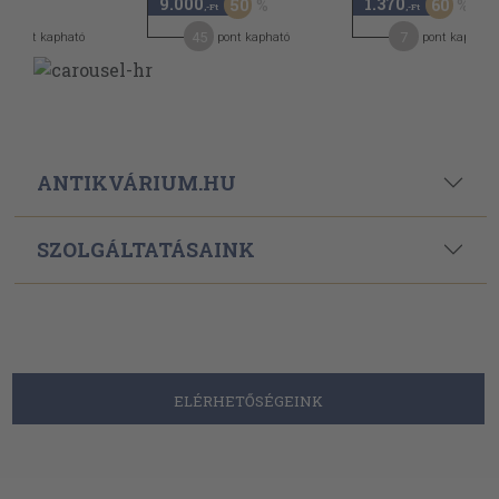
9.000
1.370
50
60
,-Ft
,-Ft
45
7
pont kapható
pont kapható
pont kapható
ANTIKVÁRIUM.HU
SZOLGÁLTATÁSAINK
ELÉRHETŐSÉGEINK