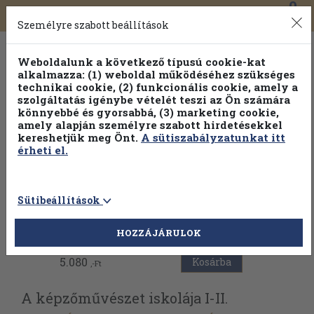
0
Toggle
Főmenü
Könyveink
navigation
Személyre szabott beállítások
Weboldalunk a következő típusú cookie-kat
alkalmazza: (1) weboldal működéséhez szükséges
technikai cookie, (2) funkcionális cookie, amely a
szolgáltatás igénybe vételét teszi az Ön számára
könnyebbé és gyorsabbá, (3) marketing cookie,
amely alapján személyre szabott hirdetésekkel
kereshetjük meg Önt.
A sütiszabályzatunkat itt
érheti el.
Sütibeállítások
Vissza az előző oldalra
HOZZÁJÁRULOK
5.080
Kosárba
,-Ft
A képzőművészet iskolája I-II.