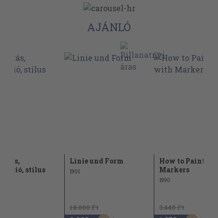
AJÁNLÓ
otás,
Linie und Form
How to Paint wi
zíció, stílus
Markers
1901
1990
18.000 Ft
3.440 Ft