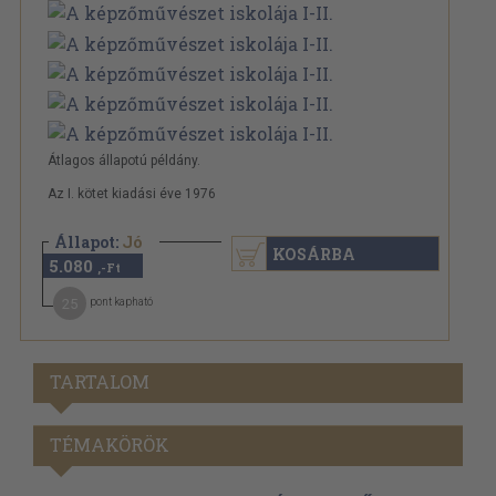
Átlagos állapotú példány.
Az I. kötet kiadási éve 1976
Állapot:
Jó
KOSÁRBA
5.080
,-Ft
25
pont kapható
TARTALOM
TÉMAKÖRÖK