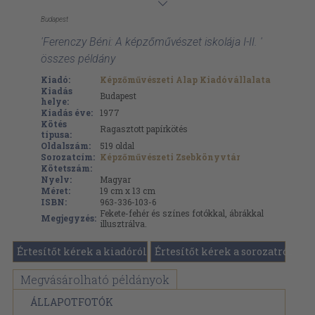
Budapest
'Ferenczy Béni: A képzőművészet iskolája I-II. '
összes példány
Kiadó:
Képzőművészeti Alap Kiadóvállalata
Kiadás
Budapest
helye:
Kiadás éve:
1977
Kötés
Ragasztott papírkötés
típusa:
Oldalszám:
519
oldal
Sorozatcím:
Képzőművészeti Zsebkönyvtár
Kötetszám:
Nyelv:
Magyar
Méret:
19 cm x 13 cm
ISBN:
963-336-103-6
Fekete-fehér és színes fotókkal, ábrákkal
Megjegyzés:
illusztrálva.
Értesítőt kérek a kiadóról
Értesítőt kérek a sorozatról
Megvásárolható példányok
ÁLLAPOTFOTÓK