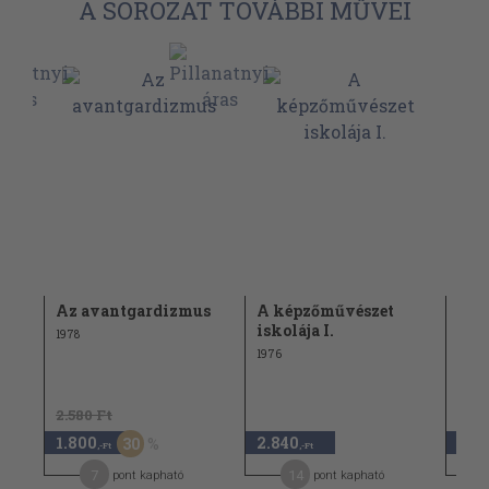
A SOROZAT TOVÁBBI MŰVEI
Az avantgardizmus
A képzőművészet
A m
iskolája I.
Mag
1978
1976
1983
2.580 Ft
1.88
1.800
2.840
940
30
,-Ft
,-Ft
7
14
pont kapható
pont kapható