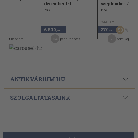
 (fél...
december I-II.
szeptember 7.
1962
1962
740 Ft
6.800
370
50
,-Ft
,-Ft
,-Ft
7
34
2
pont kapható
pont kapható
pont kapható
ANTIKVÁRIUM.HU
SZOLGÁLTATÁSAINK