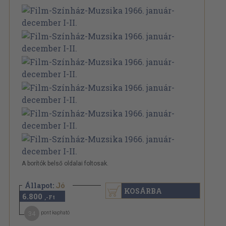
A borítók belső oldalai foltosak.
Állapot:
Jó
KOSÁRBA
6.800
,-Ft
34
pont kapható