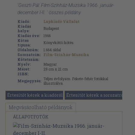
'Geszti Pál: Film-Színház-Muzsika 1966. január-
december I-II. ' összes példány
Kiadó:
Lapkiadó Vállalat
Kiadás
Budapest
helye:
Kiadás éve:
1966
Kötés
Könyvkötői kötés
típusa:
Oldalszám:
1.664
oldal
Sorozatcím:
Film-Színház-Muzsika
Kötetszám:
Nyelv:
Magyar
Méret:
29 cm x 21 cm
ISBN:
Teljes évfolyam. Fekete-fehér fotókkal
Megjegyzés:
illusztrálva.
Értesítőt kérek a kiadóról
Értesítőt kérek a sorozatról
Megvásárolható példányok
ÁLLAPOTFOTÓK