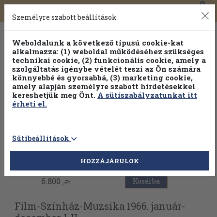
0
Toggle
Főmenü
Könyveink
navigation
Személyre szabott beállítások
Weboldalunk a következő típusú cookie-kat
alkalmazza: (1) weboldal működéséhez szükséges
technikai cookie, (2) funkcionális cookie, amely a
szolgáltatás igénybe vételét teszi az Ön számára
könnyebbé és gyorsabbá, (3) marketing cookie,
amely alapján személyre szabott hirdetésekkel
kereshetjük meg Önt.
A sütiszabályzatunkat itt
érheti el.
Sütibeállítások
Vissza az előző oldalra
HOZZÁJÁRULOK
6.800
Kosárba
,-Ft
Film-Színház-Muzsika 1966. január-