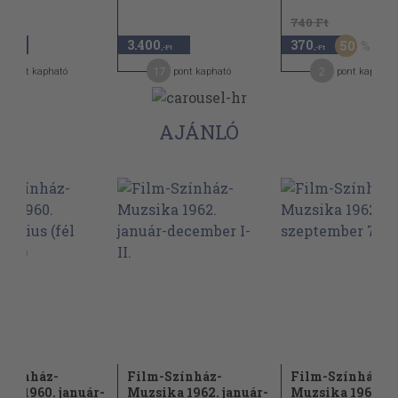
740 Ft
3.400
370
50
,-Ft
,-Ft
,-Ft
4
17
2
pont kapható
pont kapható
pont kapható
AJÁNLÓ
-Színház-
Film-Színház-
Film-Színház-
ka 1960. január-
Muzsika 1962. január-
Muzsika 1962.