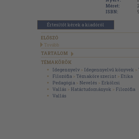
Méret:
ISBN:
Értesítőt kérek a kiadóról
ELŐSZÓ
Tovább
TARTALOM
TÉMAKÖRÖK
Idegennyelv
>
Idegennyelvű könyvek
>
Filozófia
>
Témaköre szerint
>
Etika
Pedagógia
>
Nevelés
>
Erkölcsi
Vallás
>
Határtudományok
>
Filozófia
Vallás