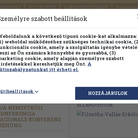
TÁRUHÁZ
ELŐJEGYZÉS
AJÁNDÉKUTALVÁNY
Partnerün
SZÁLLÍTÁS
SEGÍTSÉG
Személyre szabott beállítások
Részletes kereső
Témaköri fa
eboldalunk a következő típusú cookie-kat alkalmazza:
1) weboldal működéséhez szükséges technikai cookie, (2
Vál
unkcionális cookie, amely a szolgáltatás igénybe vételé
eszi az Ön számára könnyebbé és gyorsabbá, (3)
arketing cookie, amely alapján személyre szabott
PILLANATNYI ÁRAINK
FENNTARTHATÓ OLVASMÁN
irdetésekkel kereshetjük meg Önt.
A
ütiszabályzatunkat itt érheti el.
-Erkölcs
ütibeállítások
Megvásárolható 
HOZZÁJÁRULOK
ÁLLAPOTFOTÓK
/
A NEMZETKÖZI
 KONFERENCIA
NACIONALE KONFERENZ
ZIEHUNG