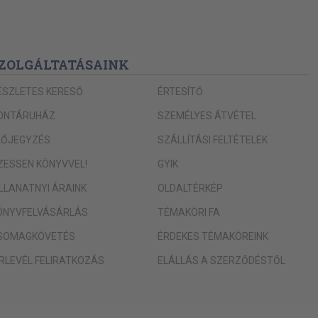
ZOLGÁLTATÁSAINK
ÉSZLETES KERESŐ
ÉRTESÍTŐ
ONTÁRUHÁZ
SZEMÉLYES ÁTVÉTEL
LŐJEGYZÉS
SZÁLLÍTÁSI FELTÉTELEK
IZESSEN KÖNYVVEL!
GYIK
ILLANATNYI ÁRAINK
OLDALTÉRKÉP
ÖNYVFELVÁSÁRLÁS
TÉMAKÖRI FA
SOMAGKÖVETÉS
ÉRDEKES TÉMAKÖREINK
ÍRLEVÉL FELIRATKOZÁS
ELÁLLÁS A SZERZŐDÉSTŐL