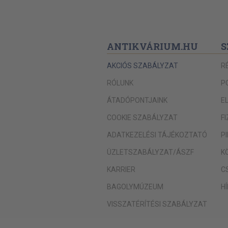
ANTIKVÁRIUM.HU
S
AKCIÓS SZABÁLYZAT
R
RÓLUNK
P
ÁTADÓPONTJAINK
E
COOKIE SZABÁLYZAT
F
ADATKEZELÉSI TÁJÉKOZTATÓ
P
ÜZLETSZABÁLYZAT/ÁSZF
K
KARRIER
C
BAGOLYMÚZEUM
H
VISSZATÉRÍTÉSI SZABÁLYZAT