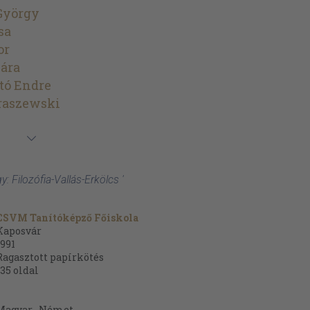
György
sa
or
lára
tó Endre
raszewski
: Filozófia-Vallás-Erkölcs '
CSVM Tanítóképző Főiskola
Kaposvár
1991
Ragasztott papírkötés
135
oldal
Magyar
Német