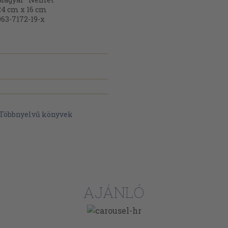
24 cm x 16 cm
963-7172-19-x
Többnyelvű könyvek
AJÁNLÓ