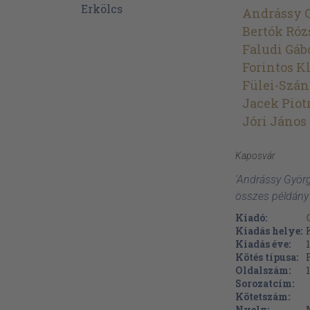
Andrássy 
Bertók Róz
Faludi Gáb
Forintos K
Fülei-Szán
Jacek Piot
Jóri János
Kaposvár
'Andrássy György
összes példány
Kiadó:
Kiadás helye:
Kiadás éve:
Kötés típusa:
Oldalszám:
Sorozatcím:
Kötetszám:
Nyelv: