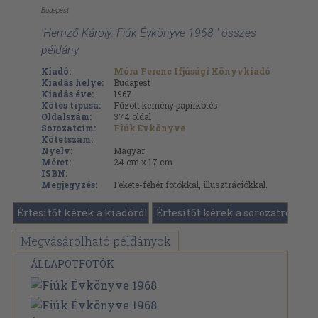
Budapest
'Hemző Károly: Fiúk Évkönyve 1968 ' összes
példány
Kiadó:
Móra Ferenc Ifjúsági Könyvkiadó
Kiadás helye:
Budapest
Kiadás éve:
1967
Kötés típusa:
Fűzött kemény papírkötés
Oldalszám:
374
oldal
Sorozatcím:
Fiúk Évkönyve
Kötetszám:
Nyelv:
Magyar
Méret:
24 cm x 17 cm
ISBN:
Megjegyzés:
Fekete-fehér fotókkal, illusztrációkkal.
Értesítőt kérek a kiadóról
Értesítőt kérek a sorozatról
Megvásárolható példányok
ÁLLAPOTFOTÓK