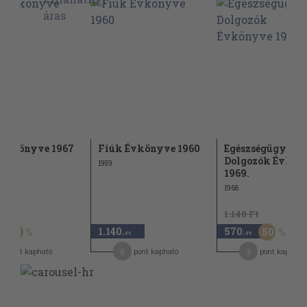
 Évkönyve 1967
Fiúk Évkönyve 1960
Egészségügyi
Dolgozók Évkön
1959
1969.
1968
Ft
1.140 Ft
1.140
570
30
50
,-Ft
,-Ft
6
3
pont kapható
pont kapható
pont kapható