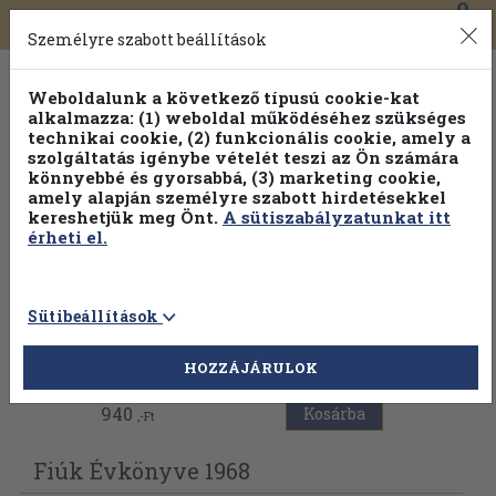
0
Toggle
Főmenü
Könyveink
navigation
Személyre szabott beállítások
Weboldalunk a következő típusú cookie-kat
alkalmazza: (1) weboldal működéséhez szükséges
technikai cookie, (2) funkcionális cookie, amely a
szolgáltatás igénybe vételét teszi az Ön számára
könnyebbé és gyorsabbá, (3) marketing cookie,
amely alapján személyre szabott hirdetésekkel
kereshetjük meg Önt.
A sütiszabályzatunkat itt
érheti el.
Sütibeállítások
Vissza az előző oldalra
HOZZÁJÁRULOK
940
Kosárba
,-Ft
Fiúk Évkönyve 1968