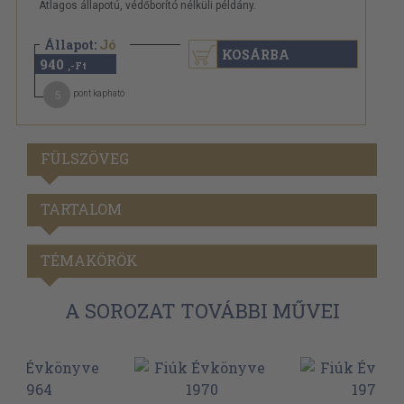
Átlagos állapotú, védőborító nélküli példány.
Állapot:
Jó
KOSÁRBA
940
,-Ft
5
pont kapható
FÜLSZÖVEG
TARTALOM
TÉMAKÖRÖK
A SOROZAT TOVÁBBI MŰVEI