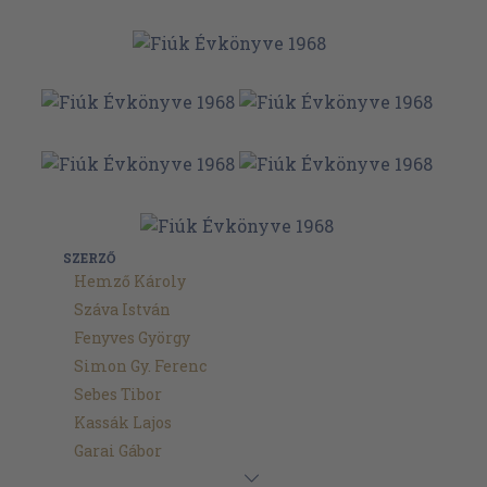
SZERZŐ
Hemző Károly
Száva István
Fenyves György
Simon Gy. Ferenc
Sebes Tibor
Kassák Lajos
Garai Gábor