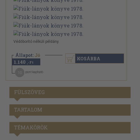
Védőborító nélküli példány.
Állapot:
Jó
KOSÁRBA
1.140
,-Ft
10
pont kapható
FÜLSZÖVEG
TARTALOM
TÉMAKÖRÖK