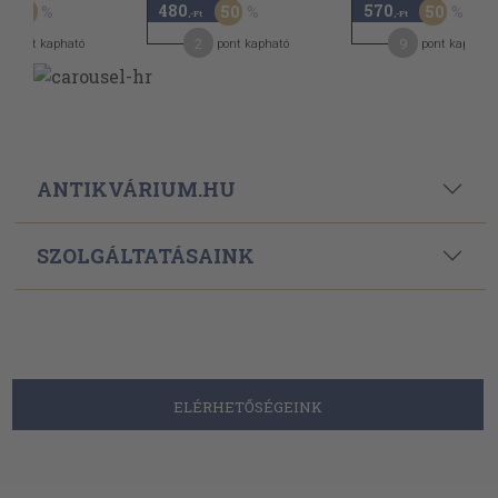
480
570
60
50
50
,-Ft
,-Ft
2
9
pont kapható
pont kapható
pont kapható
ANTIKVÁRIUM.HU
SZOLGÁLTATÁSAINK
ELÉRHETŐSÉGEINK