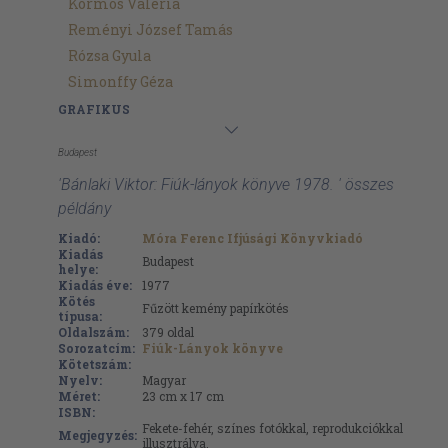
Kormos Valéria
Reményi József Tamás
Rózsa Gyula
Simonffy Géza
GRAFIKUS
Budapest
'Bánlaki Viktor: Fiúk-lányok könyve 1978. ' összes
példány
Kiadó:
Móra Ferenc Ifjúsági Könyvkiadó
Kiadás
Budapest
helye:
Kiadás éve:
1977
Kötés
Fűzött kemény papírkötés
típusa:
Oldalszám:
379
oldal
Sorozatcím:
Fiúk-Lányok könyve
Kötetszám:
Nyelv:
Magyar
Méret:
23 cm x 17 cm
ISBN:
Fekete-fehér, színes fotókkal, reprodukciókkal
Megjegyzés:
illusztrálva.