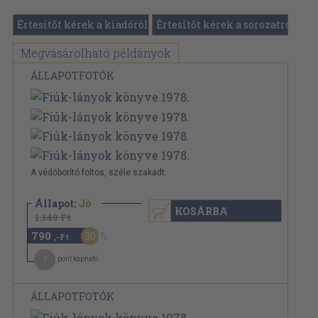
Értesítőt kérek a kiadóról
Értesítőt kérek a sorozatról
Megvásárolható példányok
ÁLLAPOTFOTÓK
A védőborító foltos, széle szakadt.
Állapot:
Jó
KOSÁRBA
1.140 Ft
790
30
,-Ft
7
pont kapható
ÁLLAPOTFOTÓK