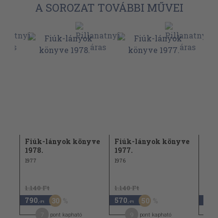
A SOROZAT TOVÁBBI MŰVEI
yve
Fiúk-lányok könyve
Fiúk-lányok könyve
Fiú
1978.
1977.
197
1977
1976
1978
1.140 Ft
1.140 Ft
1.14
790
570
570
30
50
,-Ft
,-Ft
7
9
pont kapható
pont kapható