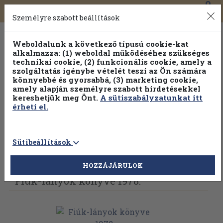
0
Toggle
Főmenü
Könyveink
navigation
Személyre szabott beállítások
Weboldalunk a következő típusú cookie-kat
alkalmazza: (1) weboldal működéséhez szükséges
technikai cookie, (2) funkcionális cookie, amely a
szolgáltatás igénybe vételét teszi az Ön számára
könnyebbé és gyorsabbá, (3) marketing cookie,
amely alapján személyre szabott hirdetésekkel
kereshetjük meg Önt.
A sütiszabályzatunkat itt
érheti el.
Sütibeállítások
Vissza az előző oldalra
Válasszon példányt
HOZZÁJÁRULOK
Fiúk-lányok könyve 1978.