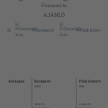
AJÁNLÓ
pról holnapra
Európa út
Fiúk könyve
2003
1963
t
960 Ft
1.140 Ft