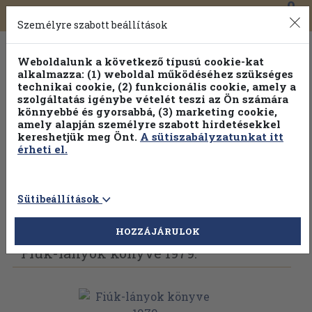
0
Toggle
Főmenü
Könyveink
navigation
Személyre szabott beállítások
Weboldalunk a következő típusú cookie-kat
alkalmazza: (1) weboldal működéséhez szükséges
technikai cookie, (2) funkcionális cookie, amely a
szolgáltatás igénybe vételét teszi az Ön számára
könnyebbé és gyorsabbá, (3) marketing cookie,
amely alapján személyre szabott hirdetésekkel
kereshetjük meg Önt.
A sütiszabályzatunkat itt
érheti el.
Sütibeállítások
Vissza az előző oldalra
Válasszon példányt
HOZZÁJÁRULOK
Fiúk-lányok könyve 1979.