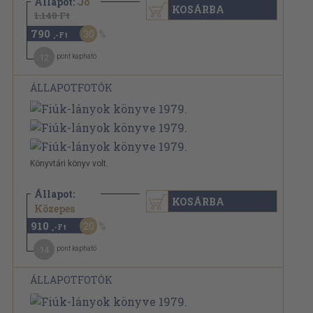
Állapot:
Jó
KOSÁRBA
1.140 Ft
790
30
,-Ft
12
pont kapható
ÁLLAPOTFOTÓK
Könyvtári könyv volt.
Állapot:
KOSÁRBA
1.140 Ft
Közepes
910
20
,-Ft
14
pont kapható
ÁLLAPOTFOTÓK