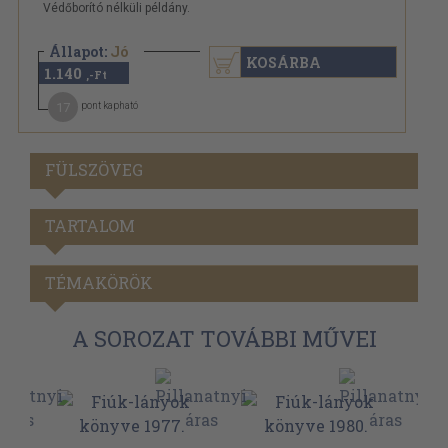
Védőborító nélküli példány.
Állapot:
Jó
KOSÁRBA
1.140
,-Ft
17
pont kapható
FÜLSZÖVEG
TARTALOM
TÉMAKÖRÖK
A SOROZAT TOVÁBBI MŰVEI