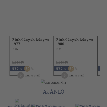
yve
Fiúk-lányok könyve
Fiúk-lányok könyve
Fiú
1977.
1980.
197
1976
1979
1978
1.140 Ft
1.140 Ft
1.14
570
570
570
50
50
,-Ft
,-Ft
9
9
pont kapható
pont kapható
AJÁNLÓ