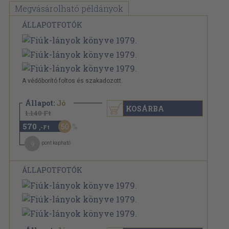
Megvásárolható példányok
ÁLLAPOTFOTÓK
A védőborító foltos és szakadozott.
Állapot:
Jó
KOSÁRBA
1.140 Ft
570
50
,-Ft
9
pont kapható
ÁLLAPOTFOTÓK