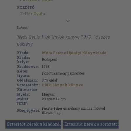
FORDÍTÓ
Tellér Gyula
Budapest
'Illyés Gyula: Fiúk-lányok könyve 1979. ' összes
példány
Kiadó:
Móra Ferenc Ifjúsági Könyvkiadó
Kiadás
Budapest
helye:
Kiadás éve:
1978
Kötés
Fűzött kemény papírkötés
típusa:
Oldalszám:
379
oldal
Sorozatcím:
Fiúk-Lányok könyve
Kötetszám:
Nyelv:
Magyar
Méret:
23 cm x 17 cm
ISBN:
Fekete-fehér és néhány színes fotóval
Megjegyzés:
illusztrálva.
Értesítőt kérek a kiadóról
Értesítőt kérek a sorozatról