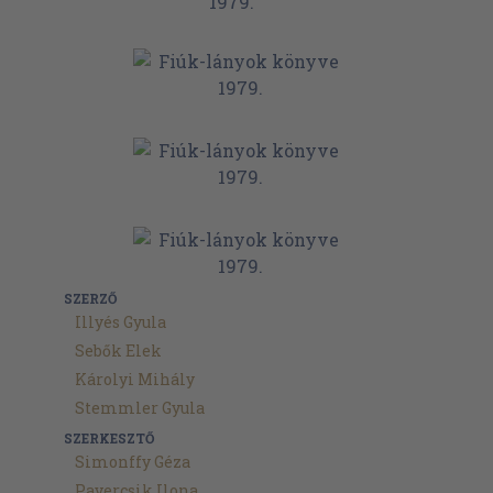
SZERZŐ
Illyés Gyula
Sebők Elek
Károlyi Mihály
Stemmler Gyula
SZERKESZTŐ
Simonffy Géza
Pavercsik Ilona