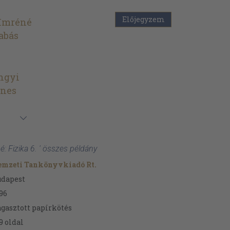
Előjegyzem
 Imréné
abás
ngyi
gnes
: Fizika 6. ' összes példány
emzeti Tankönyvkiadó Rt.
udapest
96
gasztott papírkötés
9
oldal