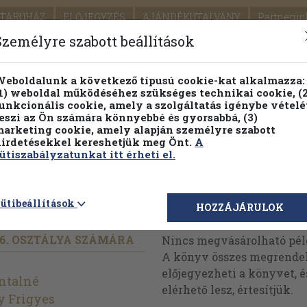
TÁRUHÁZ
ELŐJEGYZÉS
AJÁNDÉKUTALVÁNY
Partnerün
SZÁLLÍTÁS
SEGÍTSÉG
Személyre szabott beállítások
1.
Részletes kereső
Témaköri fa
eboldalunk a következő típusú cookie-kat alkalmazza:
1) weboldal működéséhez szükséges technikai cookie, (2
KIADV
unkcionális cookie, amely a szolgáltatás igénybe vételé
LEGNA
eszi az Ön számára könnyebbé és gyorsabbá, (3)
arketing cookie, amely alapján személyre szabott
PILLANATNYI ÁRAINK
FENNTARTHATÓ OLVASMÁN
irdetésekkel kereshetjük meg Önt.
A
ütiszabályzatunkat itt érheti el.
ütibeállítások
Megvásárolható 
HOZZÁJÁRULOK
6. OSZTÁLYA SZÁMÁRA
Nincs megvásárolható pé
A könyv összes megrendelh
előjegyezheti a könyvet, 
ntalné
elérhető lesz, értesítjük.
y Frigyes