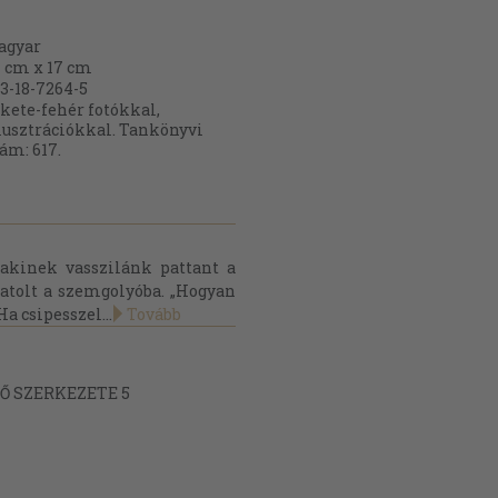
agyar
 cm x 17 cm
3-18-7264-5
kete-fehér fotókkal,
lusztrációkkal. Tankönyvi
ám: 617.
akinek vasszilánk pattant a
atolt a szemgolyóba. „Hogyan
a csipesszel...
Tovább
SŐ SZERKEZETE 5