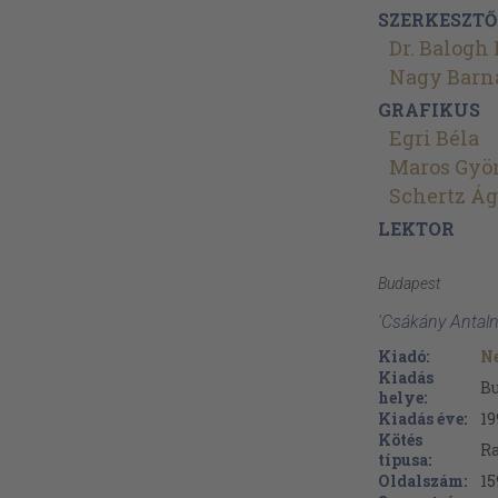
SZERKESZTŐ
Dr. Balogh
Nagy Barn
GRAFIKUS
Egri Béla
Maros Gyö
Schertz Á
LEKTOR
Budapest
'Csákány Antalné
Kiadó:
N
Kiadás
B
helye:
Kiadás éve:
19
Kötés
Ra
típusa:
Oldalszám:
15