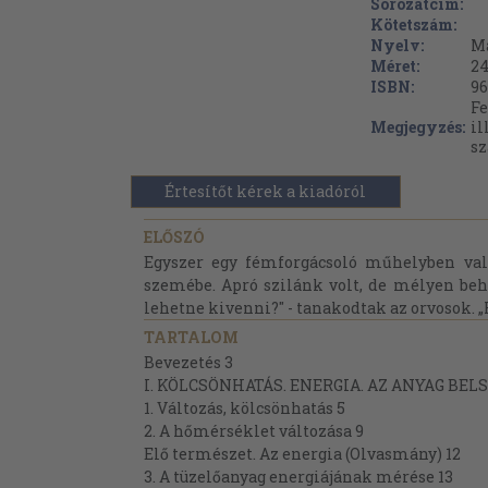
Sorozatcím:
Kötetszám:
Nyelv:
M
Méret:
24
ISBN:
96
Fe
Megjegyzés:
il
sz
Értesítőt kérek a kiadóról
ELŐSZÓ
Egyszer egy fémforgácsoló műhelyben val
szemébe. Apró szilánk volt, de mélyen beh
lehetne kivenni?" - tanakodtak az orvosok. „H
TARTALOM
Bevezetés 3
I. KÖLCSÖNHATÁS. ENERGIA. AZ ANYAG BEL
1. Változás, kölcsönhatás 5
2. A hőmérséklet változása 9
Elő természet. Az energia (Olvasmány) 12
3. A tüzelőanyag energiájának mérése 13