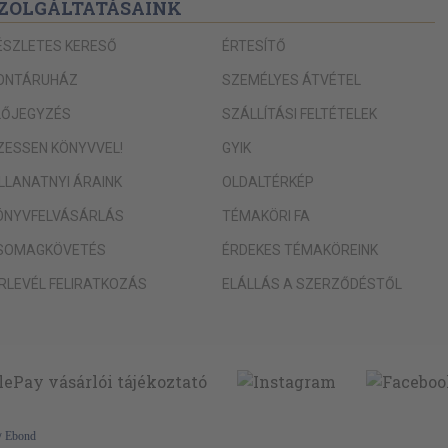
ZOLGÁLTATÁSAINK
ÉSZLETES KERESŐ
ÉRTESÍTŐ
vitációs (helyzeti) energia
ONTÁRUHÁZ
SZEMÉLYES ÁTVÉTEL
LŐJEGYZÉS
SZÁLLÍTÁSI FELTÉTELEK
IZESSEN KÖNYVVEL!
GYIK
ILLANATNYI ÁRAINK
OLDALTÉRKÉP
ÖNYVFELVÁSÁRLÁS
TÉMAKÖRI FA
SOMAGKÖVETÉS
ÉRDEKES TÉMAKÖREINK
ÍRLEVÉL FELIRATKOZÁS
ELÁLLÁS A SZERZŐDÉSTŐL
y
Ebond