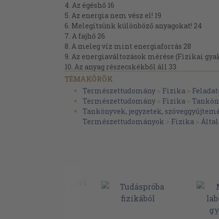
4. Az égéshő 16
5. Az energia nem vész el! 19
6. Melegítsünk különböző anyagokat! 24
7. A fajhő 26
8. A meleg víz mint energiaforrás 28
9. Az energiaváltozások mérése (Fizikai gyak
10. Az anyag részecskékből áll 33
11. Mi tartja együtt a részecskéket? 35
TÉMAKÖRÖK
12. A részecskék mozognak 38
Természettudomány
>
Fizika
>
Felada
Kőszobrokról és cukrászsüteményekről (Olv
Természettudomány
>
Fizika
>
Tankön
13. A részecskék mozgásának kapcsolata a h
Tankönyvek, jegyzetek, szöveggyűjtem
14. Összefoglalás 45
Természettudományok
>
Fizika
>
Által
II. HŐTÁGULÁS. HALMAZÁLLAPOT-VÁLTOZÁ
48
1. A szilárd testek hőtágulása 48
2. A folyadékok hőtágulása 52
3. A gázok hőtágulása 54
4. Az olvadás 57
5. A fagy ás 62
6. A párolgás (Az eltűnt folyadék nyomában) 
7. A forrás és lecsapódás 70