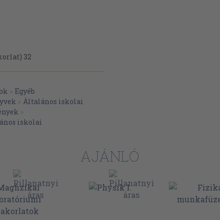
orlat) 32
tok
>
Egyéb
asmány) 42
yvek
>
Általános iskolai
őmérséklettel 42
ények
>
ános iskolai
SOK. AZ ENERGIA TERJEDÉSE
AJÁNLÓ
66