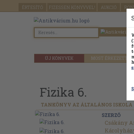
ÉRTESÍTŐ
FIZESSEN
KÖNYVVEL!
AUKCIÓ
PON
W
(
f
t
m
ÚJ KÖNYVEK
MOST ÉRKEZETT
h
s
Fizika 6.
S
TANKÖNYV AZ ÁLTALÁNOS ISKOLA 
SZERZŐ
Csákány A
Károlyház