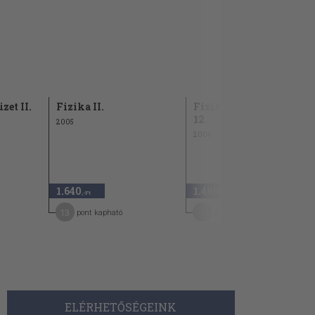
et II.
Fizika II.
Fizika munkafüzet 11-
12.
2005
2004
1.640
1.480
,-Ft
,-Ft
13
7
pont kapható
pont kapható
ELÉRHETŐSÉGEINK