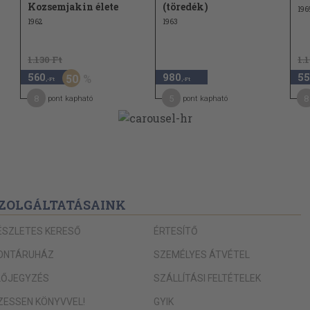
Kozsemjakin élete
(töredék)
196
1962
1963
1.130 Ft
1.
560
980
55
50
,-Ft
,-Ft
8
5
8
pont kapható
pont kapható
ZOLGÁLTATÁSAINK
ÉSZLETES KERESŐ
ÉRTESÍTŐ
ONTÁRUHÁZ
SZEMÉLYES ÁTVÉTEL
LŐJEGYZÉS
SZÁLLÍTÁSI FELTÉTELEK
IZESSEN KÖNYVVEL!
GYIK