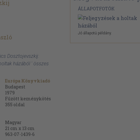
zkij
ÁLLAPOTFOTÓK
Jó állapotú példány.
szló
ics Dosztojevszkij:
holtak házából ' összes
Európa Könyvkiadó
Budapest
1979
Fűzött keménykötés
355
oldal
Magyar
21 cm x 13 cm
963-07-1439-6