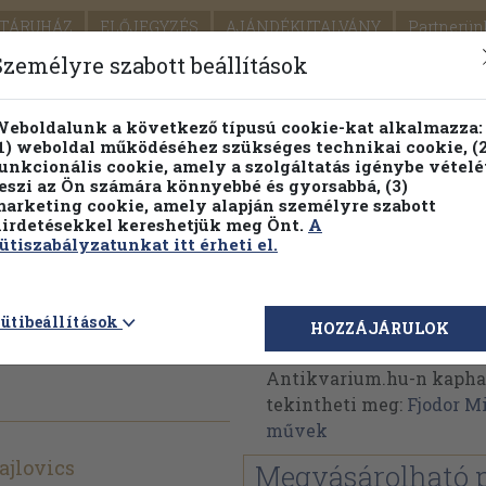
TÁRUHÁZ
ELŐJEGYZÉS
AJÁNDÉKUTALVÁNY
Partnerün
SZÁLLÍTÁS
SEGÍTSÉG
Személyre szabott beállítások
1.
Részletes kereső
Témaköri fa
eboldalunk a következő típusú cookie-kat alkalmazza:
1) weboldal működéséhez szükséges technikai cookie, (2
KIADV
unkcionális cookie, amely a szolgáltatás igénybe vételé
LEGNA
eszi az Ön számára könnyebbé és gyorsabbá, (3)
arketing cookie, amely alapján személyre szabott
PILLANATNYI ÁRAINK
FENNTARTHATÓ OLVASMÁN
irdetésekkel kereshetjük meg Önt.
A
ütiszabályzatunkat itt érheti el.
oltak
Fjodor Mihajlovics Dos
ütibeállítások
HOZZÁJÁRULOK
Fjodor Mihajlovics Doszt
Antikvarium.hu-n kapható
tekintheti meg:
Fjodor M
művek
ajlovics
Megvásárolható 