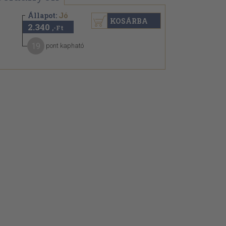
Állapot:
Jó
KOSÁRBA
2.340
,-Ft
19
pont kapható