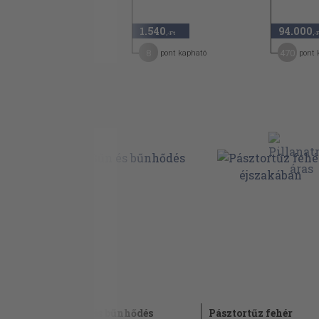
1.740
1.540
94.000
,-Ft
,-Ft
,-
8
470
pont kapható
pont 
jesülnek
Bűn és bűnhődés
Pásztortűz fehér