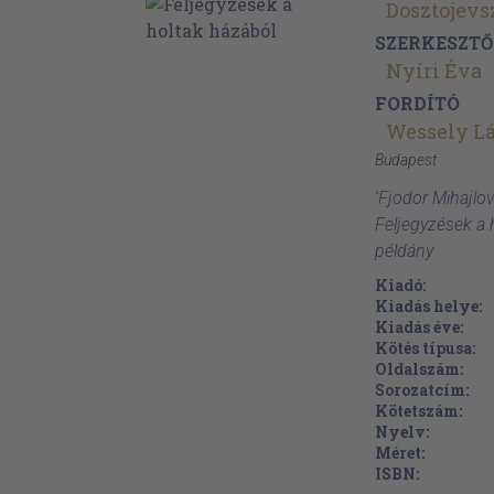
Dosztojevs
SZERKESZTŐ
Nyíri Éva
FORDÍTÓ
Wessely Lá
Budapest
'Fjodor Mihajlov
Feljegyzések a 
példány
Kiadó:
Kiadás helye:
Kiadás éve:
Kötés típusa:
Oldalszám:
Sorozatcím:
Kötetszám:
Nyelv:
Méret:
ISBN: