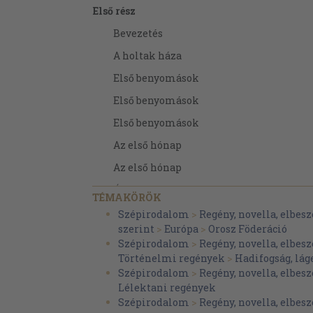
Első rész
Bevezetés
A holtak háza
Első benyomások
Első benyomások
Első benyomások
Az első hónap
Az első hónap
Új ismeretségek. Petrov
TÉMAKÖRÖK
Elszánt emberek. Lucska
Szépirodalom
>
Regény, novella, elbesz
szerint
>
Európa
>
Orosz Föderáció
Iszaj Fomics. A fürdő. Baklusin elbeszél
Szépirodalom
>
Regény, novella, elbesz
Krisztus születésének ünnepe
Történelmi regények
>
Hadifogság, lág
Szépirodalom
>
Regény, novella, elbesz
A színielőadás
Lélektani regények
Második rész
Szépirodalom
>
Regény, novella, elbesz