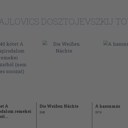
201
217
AJLOVICS DOSZTOJEVSZKIJ TO
233
253
266
285
299
320
336
352
et A
Die Weißen Nächte
A hasonmás
odalom remekei
1945
1974
ól...