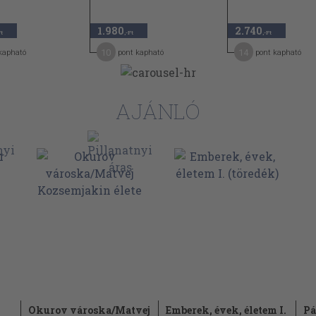
1.980
2.740
Ft
,-Ft
,-Ft
10
14
kapható
pont kapható
pont kapható
AJÁNLÓ
Okurov városka/Matvej
Emberek, évek, életem I.
Pá