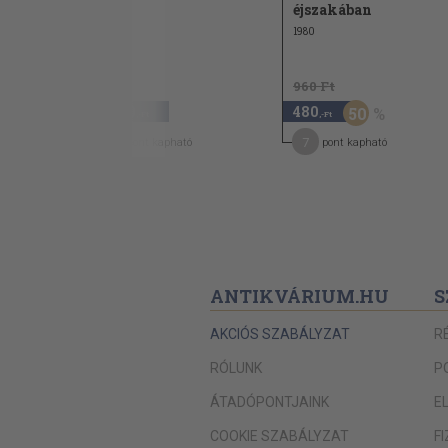
éjszakában
1976
1980
960 Ft
2.640
480
50
,-Ft
,-Ft
21
7
pont kapható
pont kapható
ANTIKVÁRIUM.HU
S
AKCIÓS SZABÁLYZAT
R
RÓLUNK
P
ÁTADÓPONTJAINK
E
COOKIE SZABÁLYZAT
F