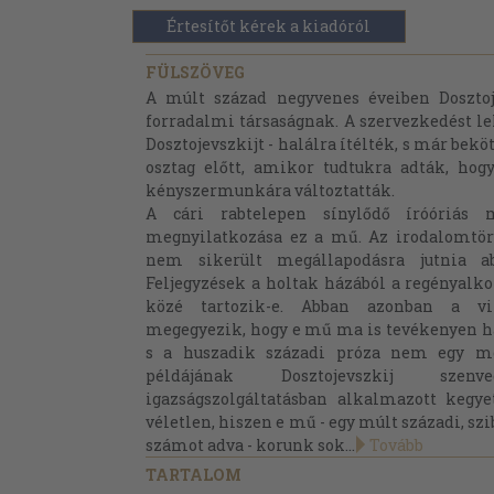
Értesítőt kérek a kiadóról
FÜLSZÖVEG
A múlt század negyvenes éveiben Dosztoje
forradalmi társaságnak. A szervezkedést lel
Dosztojevszkijt - halálra ítélték, s már bek
osztag előtt, amikor tudtukra adták, hogy
kényszermunkára változtatták.
A cári rabtelepen sínylődő íróóriás 
megnyilatkozása ez a mű. Az irodalomtö
nem sikerült megállapodásra jutnia 
Feljegyzések a holtak házából a regényalk
közé tartozik-e. Abban azonban a vi
megegyezik, hogy e mű ma is tevékenyen h
s a huszadik századi próza nem egy mes
példájának Dosztojevszkij szen
igazságszolgáltatásban alkalmazott keg
véletlen, hiszen e mű - egy múlt századi, szi
számot adva - korunk sok...
Tovább
TARTALOM