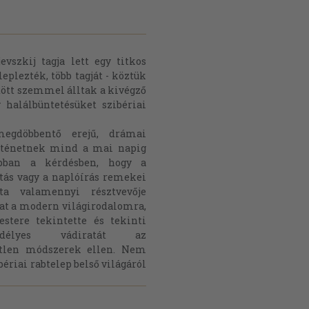
vszkij tagja lett egy titkos
eplezték, több tagját - köztük
ötött szemmel álltak a kivégző
 halálbüntetésüket szibériai
megdöbbentő erejű, drámai
rténetnek mind a mai napig
abban a kérdésben, hogy a
otás vagy a naplóírás remekei
ta valamennyi résztvevője
at a modern világirodalomra,
tere tekintette és tekinti
vedélyes vádiratát az
yetlen módszerek ellen. Nem
bériai rabtelep belső világáról