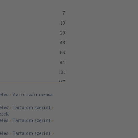
7
13
29
48
65
84
101
117
131
élés
>
Az író származása
139
ése
élés
>
Tartalom szerint
>
157
erek
élés
>
Tartalom szerint
>
176
élés
>
Tartalom szerint
>