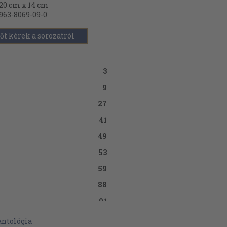
20 cm x 14 cm
963-8069-09-0
őt kérek a sorozatról
3
9
27
41
49
53
59
88
91
98
antológia