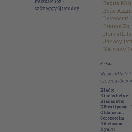
Babits Mih
Bede Anna
Devecseri 
Franyó Zol
Horváth Is
Jánosy Ist
Kálnoky L
Budapest
'Babits Mihály:
szöveggyűjtemé
Kiadó:
Kiadás helye:
Kiadás éve:
Kötés típusa:
Oldalszám:
Sorozatcím:
Kötetszám:
Nyelv: