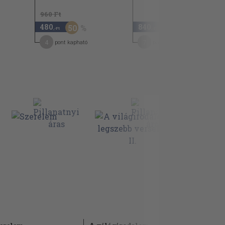
960 Ft
480
840
50
,-Ft
,-Ft
4
7
pont kapható
pont kapható