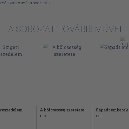
erző származása szerint
>
A SOROZAT TOVÁBBI MŰVEI
 veszedelem
A bölcsesség szeretete
Sápadt emberek
1993
1996