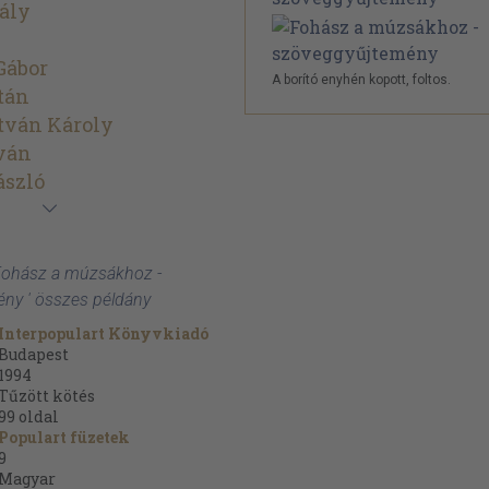
ály
Gábor
A borító enyhén kopott, foltos.
tán
tván Károly
ván
ászló
 Fohász a múzsákhoz -
ny ' összes példány
Interpopulart Könyvkiadó
Budapest
1994
Tűzött kötés
99
oldal
Populart füzetek
9
Magyar