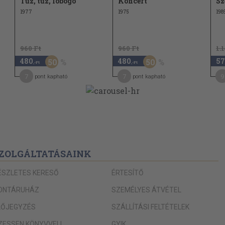
Tűz, tűz, lobogó
Koncert
Sz
1977
1975
198
960 Ft
960 Ft
1.
480
480
57
50
50
,-Ft
,-Ft
7
7
9
pont kapható
pont kapható
ZOLGÁLTATÁSAINK
ÉSZLETES KERESŐ
ÉRTESÍTŐ
ONTÁRUHÁZ
SZEMÉLYES ÁTVÉTEL
LŐJEGYZÉS
SZÁLLÍTÁSI FELTÉTELEK
IZESSEN KÖNYVVEL!
GYIK