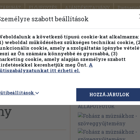
TÁRUHÁZ
ELŐJEGYZÉS
AJÁNDÉKUTALVÁNY
Partnerün
SZÁLLÍTÁS
SEGÍTSÉG
Személyre szabott beállítások
1.
Részletes kereső
Témaköri fa
eboldalunk a következő típusú cookie-kat alkalmazza:
1) weboldal működéséhez szükséges technikai cookie, (2
KIADV
unkcionális cookie, amely a szolgáltatás igénybe vételé
LEGNA
eszi az Ön számára könnyebbé és gyorsabbá, (3)
arketing cookie, amely alapján személyre szabott
PILLANATNYI ÁRAINK
FENNTARTHATÓ OLVASMÁN
irdetésekkel kereshetjük meg Önt.
A
ütiszabályzatunkat itt érheti el.
hoz -
ütibeállítások
Megvásárolható 
HOZZÁJÁRULOK
ny
ÁLLAPOTFOTÓK