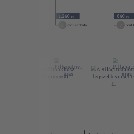
960 Ft
480
1.240
840
50
,-Ft
,-Ft
,-Ft
7
6
7
pont kapható
pont kapható
pont 