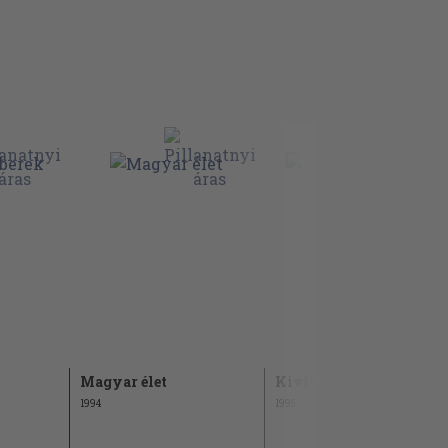
Magyar élet
Kivilágos kivirradtig
1994
1995