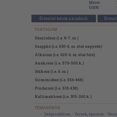
Méret:
ISBN:
Értesítőt kérek a kiadóról
Értesít
TARTALOM
Hésziodosz (i.e. 8-7. sz.)
Szapphó (i.e. 630-6. sz. első negyede)
Alkaiosz (i.e. 625-6. sz. első fele)
Anakreón (i.e. 570-500 k.)
Ibükosz (i.e. 6. sz.)
Szimónidész (i.e. 556-468)
Pindarosz (i.e. 518-438)
Kallimakhosz (i.e. 305-240 k.)
Theokrítosz (i.e. 300 k.)
TÉMAKÖRÖK
Aszklépiadész (i.e. 320-275 k.)
Szépirodalom
>
Versek, eposzok
>
Vers