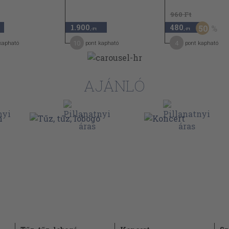
960 Ft
1.900
480
50
,-Ft
,-Ft
10
4
kapható
pont kapható
pont kapható
AJÁNLÓ