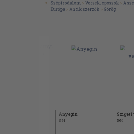
Szépirodalom
>
Versek, eposzok
>
A sz
Európa
>
Antik szerzők
>
Görög
Égi-földi szerelem
Anyegin
Szigeti
1993
1994
1994